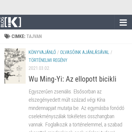
Skip to content
CIMKE:
TAJVAN
KÖNYVAJÁNLÓ
/
OLVASÓINK AJÁNLÁSÁVAL
/
TÖRTÉNELMI REGÉNY
2021.03.02.
Wu Ming-Yi: Az ellopott bicikli
Egyszerűen zseniális. Elsősorban az
elszegényedett múlt század végi Kína
mindennapjait mutatja be. Az egymásba fonódó
cselekményszálak tökéletes összhangban
vannak. Foglalkozik a történelemmel, a szabad