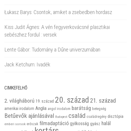
Łukasz Barys: Csontok, amiket a zsebedben hordasz
Kiss Judit Ágnes: A vén fegyverkovácsné plasztikai
sebészhez fordul : versek
Lente Gábor: Tudomány a Dűne univerzumában
Jack Ketchum: Ivadék
CIMKEFELHŐ
20. század
21. század
2. világháború
19. század
barátság
Anglia
amerikai irodalom
betegség
angol irodalom
család
Betűevők ajánlásával
disztópia
családregény
Budapest
filmadaptáció
halál
gyilkosság
gyász
emberi sorsok
erőszak
kortárs