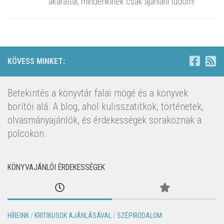
akarattal, mindenkinek csak ajánlani tudom!
KÖVESS MINKET:
Betekintés a könyvtár falai mögé és a könyvek
borítói alá. A blog, ahol kulisszatitkok, történetek,
olvasmányajánlók, és érdekességek sorakoznak a
polcokon.
KÖNYVAJÁNLÓI ÉRDEKESSÉGEK
HÍREINK
/
KRITIKUSOK AJÁNLÁSÁVAL
/
SZÉPIRODALOM