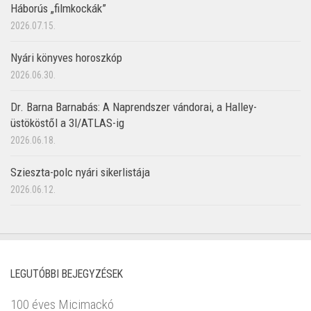
Háborús „filmkockák”
2026.07.15.
Nyári könyves horoszkóp
2026.06.30.
Dr. Barna Barnabás: A Naprendszer vándorai, a Halley-
üstököstől a 3I/ATLAS-ig
2026.06.18.
Szieszta-polc nyári sikerlistája
2026.06.12.
LEGUTÓBBI BEJEGYZÉSEK
100 éves Micimackó