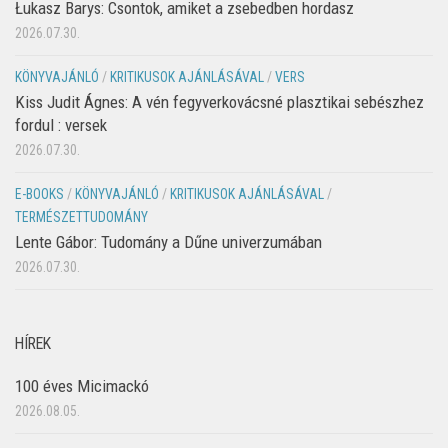
Łukasz Barys: Csontok, amiket a zsebedben hordasz
2026.07.30.
KÖNYVAJÁNLÓ
/
KRITIKUSOK AJÁNLÁSÁVAL
/
VERS
Kiss Judit Ágnes: A vén fegyverkovácsné plasztikai sebészhez
fordul : versek
2026.07.30.
E-BOOKS
/
KÖNYVAJÁNLÓ
/
KRITIKUSOK AJÁNLÁSÁVAL
/
TERMÉSZETTUDOMÁNY
Lente Gábor: Tudomány a Dűne univerzumában
2026.07.30.
HÍREK
100 éves Micimackó
2026.08.05.