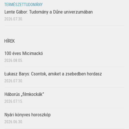
TERMÉSZETTUDOMÁNY
Lente Gábor: Tudomány a Dűne univerzumában
2026.07.30.
HÍREK
100 éves Micimackó
2026.08.05.
Łukasz Barys: Csontok, amiket a zsebedben hordasz
2026.07.30.
Háborús „filmkockák”
2026.07.15.
Nyári könyves horoszkóp
2026.06.30.