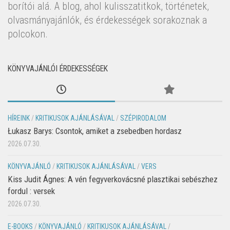
borítói alá. A blog, ahol kulisszatitkok, történetek,
olvasmányajánlók, és érdekességek sorakoznak a
polcokon.
KÖNYVAJÁNLÓI ÉRDEKESSÉGEK
HÍREINK
/
KRITIKUSOK AJÁNLÁSÁVAL
/
SZÉPIRODALOM
Łukasz Barys: Csontok, amiket a zsebedben hordasz
2026.07.30.
KÖNYVAJÁNLÓ
/
KRITIKUSOK AJÁNLÁSÁVAL
/
VERS
Kiss Judit Ágnes: A vén fegyverkovácsné plasztikai sebészhez
fordul : versek
2026.07.30.
E-BOOKS
/
KÖNYVAJÁNLÓ
/
KRITIKUSOK AJÁNLÁSÁVAL
/