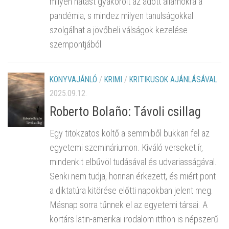
milyen hatást gyakorolt az adott államokra a
pandémia, s mindez milyen tanulságokkal
szolgálhat a jövőbeli válságok kezelése
szempontjából.
KÖNYVAJÁNLÓ
/
KRIMI
/
KRITIKUSOK AJÁNLÁSÁVAL
2025.09.12.
Roberto Bolaño: Távoli csillag
Egy titokzatos költő a semmiből bukkan fel az
egyetemi szemináriumon. Kiváló verseket ír,
mindenkit elbűvöl tudásával és udvariasságával.
Senki nem tudja, honnan érkezett, és miért pont
a diktatúra kitörése előtti napokban jelent meg.
Másnap sorra tűnnek el az egyetemi társai. A
kortárs latin-amerikai irodalom itthon is népszerű