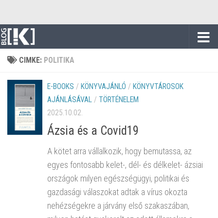
Skip to content
CIMKE:
POLITIKA
E-BOOKS
/
KÖNYVAJÁNLÓ
/
KÖNYVTÁROSOK
AJÁNLÁSÁVAL
/
TÖRTÉNELEM
2025.10.02.
Ázsia és a Covid19
A kötet arra vállalkozik, hogy bemutassa, az
egyes fontosabb kelet-, dél- és délkelet- ázsiai
országok milyen egészségügyi, politikai és
gazdasági válaszokat adtak a vírus okozta
nehézségekre a járvány első szakaszában,