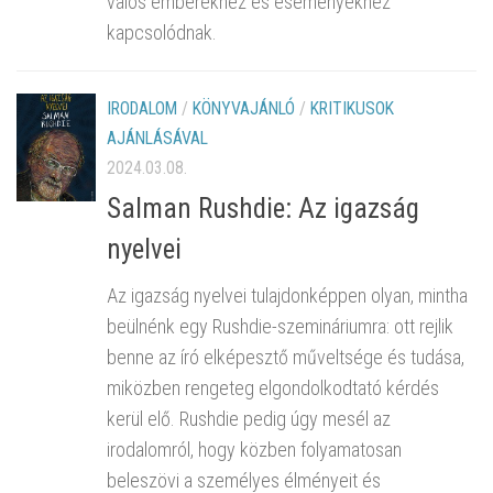
valós emberekhez és eseményekhez
kapcsolódnak.
IRODALOM
/
KÖNYVAJÁNLÓ
/
KRITIKUSOK
AJÁNLÁSÁVAL
2024.03.08.
Salman Rushdie: Az igazság
nyelvei
Az igazság nyelvei tulajdonképpen olyan, mintha
beülnénk egy Rushdie-szemináriumra: ott rejlik
benne az író elképesztő műveltsége és tudása,
miközben rengeteg elgondolkodtató kérdés
kerül elő. Rushdie pedig úgy mesél az
irodalomról, hogy közben folyamatosan
beleszövi a személyes élményeit és