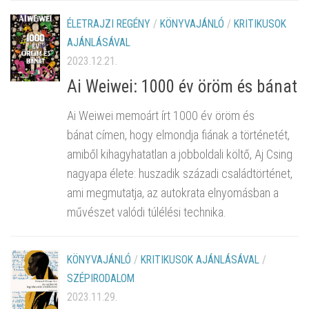
ÉLETRAJZI REGÉNY
/
KÖNYVAJÁNLÓ
/
KRITIKUSOK
AJÁNLÁSÁVAL
2023.12.21.
Ai Weiwei: 1000 év öröm és bánat
Ai Weiwei memoárt írt 1000 év öröm és
bánat címen, hogy elmondja fiának a történetét,
amiből kihagyhatatlan a jobboldali költő, Aj Csing
nagyapa élete: huszadik századi családtörténet,
ami megmutatja, az autokrata elnyomásban a
művészet valódi túlélési technika.
KÖNYVAJÁNLÓ
/
KRITIKUSOK AJÁNLÁSÁVAL
/
SZÉPIRODALOM
2023.11.29.