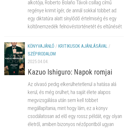
alkotója, Roberto Bolaño Távoli csillag című
regénye krimit ígér, de annál sokkal többet ad:
egy diktatúra alatt sínylődő értelmiség és egy
költőnemzedék felnövéstörténetét és eltűnését.
KÖNYVAJÁNLÓ
/
KRITIKUSOK AJÁNLÁSÁVAL
/
SZÉPIRODALOM
2025.04.04.
Kazuo Ishiguro: Napok romjai
Az olvasó pedig elkerülhetetlenül a hatása alá
kerül, és még örülhet, ha saját élete alapos
megvizsgálása után sem kell többet
megállapítania, mint hogy lám, ez a könyv
csodálatosan ad elő egy rossz példát, egy olyan
életről, amiben bizonyos nézőpontból ugyan