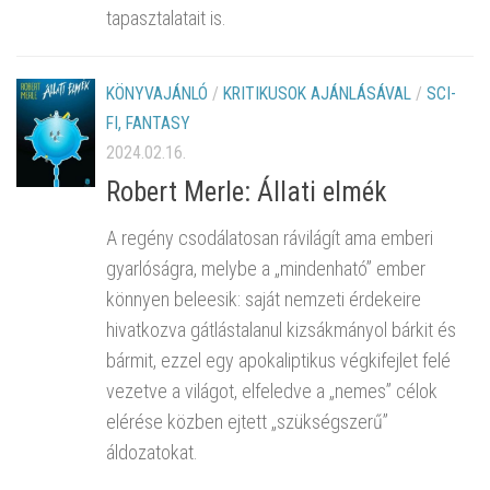
tapasztalatait is.
KÖNYVAJÁNLÓ
/
KRITIKUSOK AJÁNLÁSÁVAL
/
SCI-
FI, FANTASY
2024.02.16.
Robert Merle: Állati elmék
A regény csodálatosan rávilágít ama emberi
gyarlóságra, melybe a „mindenható” ember
könnyen beleesik: saját nemzeti érdekeire
hivatkozva gátlástalanul kizsákmányol bárkit és
bármit, ezzel egy apokaliptikus végkifejlet felé
vezetve a világot, elfeledve a „nemes” célok
elérése közben ejtett „szükségszerű”
áldozatokat.