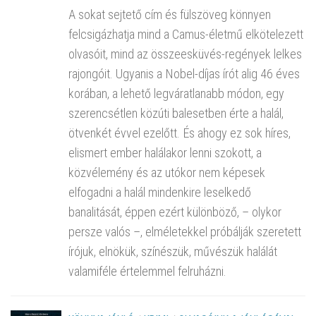
A sokat sejtető cím és fülszöveg könnyen
felcsigázhatja mind a Camus-életmű elkötelezett
olvasóit, mind az összeesküvés-regények lelkes
rajongóit. Ugyanis a Nobel-díjas írót alig 46 éves
korában, a lehető legváratlanabb módon, egy
szerencsétlen közúti balesetben érte a halál,
ötvenkét évvel ezelőtt. És ahogy ez sok híres,
elismert ember halálakor lenni szokott, a
közvélemény és az utókor nem képesek
elfogadni a halál mindenkire leselkedő
banalitását, éppen ezért különböző, – olykor
persze valós –, elméletekkel próbálják szeretett
írójuk, elnökük, színészük, művészük halálát
valamiféle értelemmel felruházni.