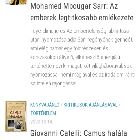
Mohamed Mbougar Sarr: Az
emberek legtitkosabb emlékezete
Faye Elimane és Az embertelenség labirintusa
utáni nyomozása adja Sarr regényének gerincét,
ami elég hamar egy földrészeken és
korszakokon átívelő, elképesztő energiájú
történetté növi ki magát, két világháborúval, sok
nyomozással, némi mágiával és az irodalom iránti
szüntelen rajongással.
KÖNYVAJÁNLÓ
/
KRITIKUSOK AJÁNLÁSÁVAL
/
TÖRTÉNELEM
2022.10.14.
Giovanni Catelli: Camus halála