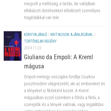
megvolt a méltóság, a tartás, de valójában
elhibázott döntésekkel előidézett személyes
tragédiákkal van tele.
KÖNYVAJÁNLÓ
/
KRITIKUSOK AJÁNLÁSÁVAL
/
TÖRTÉNELMI REGÉNY
2024.11.22.
Giuliano da Empoli: A Kreml
mágusa
Empoli mintegy visszájára fordítja Szurkov
posztmodern világnézetét, aki az embereket és
a tényeket is fiktívként kezeli. A Kreml
mágusában ezzel szemben a főhős a fiktív, a
szereplők és a tények valósak, vagy legalábbis