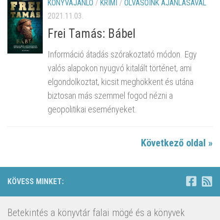
KÖNYVAJÁNLÓ
/
KRIMI
/
OLVASÓINK AJÁNLÁSÁVAL
2021.11.03.
Frei Tamás: Bábel
Információ átadás szórakoztató módon. Egy
valós alapokon nyugvó kitalált történet, ami
elgondolkoztat, kicsit meghökkent és utána
biztosan más szemmel fogod nézni a
geopolitikai eseményeket.
Következő oldal »
KÖVESS MINKET:
Betekintés a könyvtár falai mögé és a könyvek