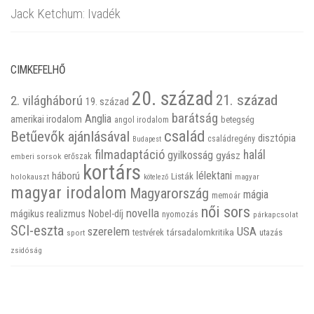
Jack Ketchum: Ivadék
CIMKEFELHŐ
20. század
21. század
2. világháború
19. század
barátság
Anglia
amerikai irodalom
betegség
angol irodalom
család
Betűevők ajánlásával
disztópia
családregény
Budapest
filmadaptáció
halál
gyilkosság
gyász
emberi sorsok
erőszak
kortárs
háború
lélektani
Listák
holokauszt
kötelező
magyar
magyar irodalom
Magyarország
mágia
memoár
női sors
novella
mágikus realizmus
Nobel-díj
nyomozás
párkapcsolat
SCI-eszta
szerelem
USA
társadalomkritika
utazás
sport
testvérek
zsidóság