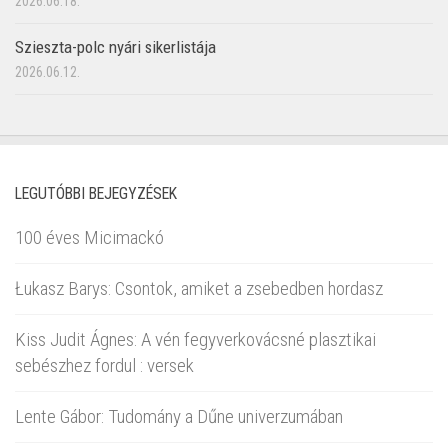
2026.06.18.
Szieszta-polc nyári sikerlistája
2026.06.12.
LEGUTÓBBI BEJEGYZÉSEK
100 éves Micimackó
Łukasz Barys: Csontok, amiket a zsebedben hordasz
Kiss Judit Ágnes: A vén fegyverkovácsné plasztikai
sebészhez fordul : versek
Lente Gábor: Tudomány a Dűne univerzumában