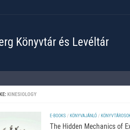
rg Könyvtár és Levéltár
KE:
KINESIOLOGY
E-BOOKS
/
KÖNYVAJÁNLÓ
/
KÖNYVTÁROSOK
The Hidden Mechanics of Ex