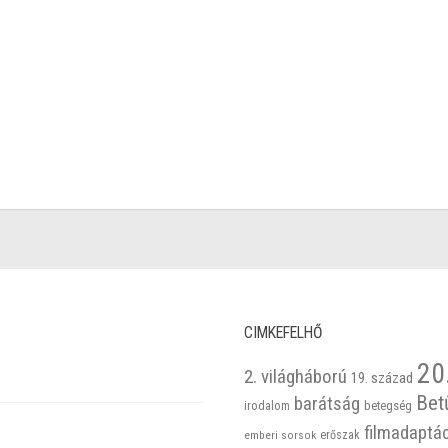
CIMKEFELHŐ
20
2. világháború
19. század
Bet
barátság
betegség
irodalom
filmadaptá
emberi sorsok
erőszak