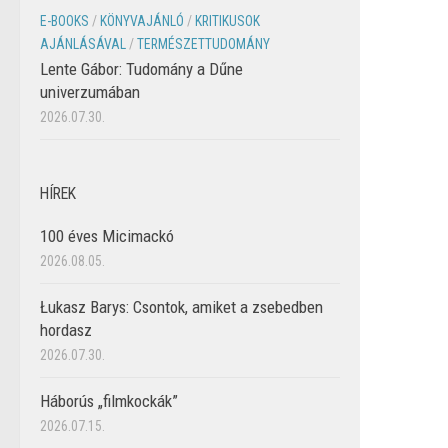
E-BOOKS
/
KÖNYVAJÁNLÓ
/
KRITIKUSOK
AJÁNLÁSÁVAL
/
TERMÉSZETTUDOMÁNY
Lente Gábor: Tudomány a Dűne
univerzumában
2026.07.30.
HÍREK
100 éves Micimackó
2026.08.05.
Łukasz Barys: Csontok, amiket a zsebedben
hordasz
2026.07.30.
Háborús „filmkockák”
2026.07.15.