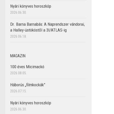
Nyári könyves horoszkóp
2026.06.30.
Dr. Barna Barnabás: A Naprendszer vándorai,
a Halley-üstököstől a 3I/ATLAS-ig
2026.06.18.
MAGAZIN
100 éves Micimackó
2026.08.05.
Háborús „filmkockák”
2026.07.15.
Nyári könyves horoszkóp
2026.06.30.