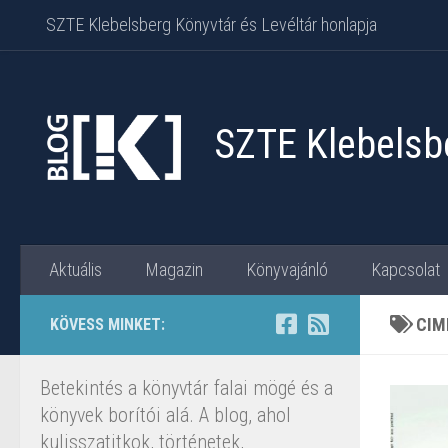
SZTE Klebelsberg Könyvtár és Levéltár honlapja
Skip to content
SZTE Klebelsbe
Aktuális
Magazin
Könyvajánló
Kapcsolat
CIM
KÖVESS MINKET:
Betekintés a könyvtár falai mögé és a
könyvek borítói alá. A blog, ahol
kulisszatitkok, történetek,