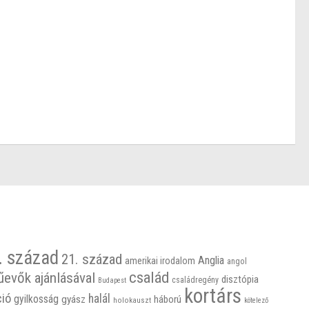
. század
21. század
Anglia
amerikai irodalom
angol
család
űevők ajánlásával
disztópia
családregény
Budapest
kortárs
ció
halál
gyilkosság
gyász
háború
holokauszt
kötelező