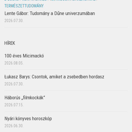
TERMÉSZETTUDOMÁNY
Lente Gábor: Tudomány a Dűne univerzumában
2026.07.30.
HÍREK
100 éves Micimackó
2026.08.05.
Łukasz Barys: Csontok, amiket a zsebedben hordasz
2026.07.30.
Háborús „filmkockák”
2026.07.15.
Nyári könyves horoszkóp
2026.06.30.