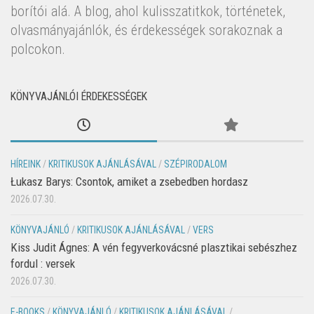
borítói alá. A blog, ahol kulisszatitkok, történetek,
olvasmányajánlók, és érdekességek sorakoznak a
polcokon.
KÖNYVAJÁNLÓI ÉRDEKESSÉGEK
HÍREINK
/
KRITIKUSOK AJÁNLÁSÁVAL
/
SZÉPIRODALOM
Łukasz Barys: Csontok, amiket a zsebedben hordasz
2026.07.30.
KÖNYVAJÁNLÓ
/
KRITIKUSOK AJÁNLÁSÁVAL
/
VERS
Kiss Judit Ágnes: A vén fegyverkovácsné plasztikai sebészhez
fordul : versek
2026.07.30.
E-BOOKS
/
KÖNYVAJÁNLÓ
/
KRITIKUSOK AJÁNLÁSÁVAL
/