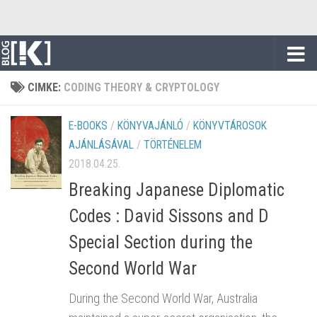
Skip to content
CIMKE:
CODING THEORY & CRYPTOLOGY
E-BOOKS
/
KÖNYVAJÁNLÓ
/
KÖNYVTÁROSOK
AJÁNLÁSÁVAL
/
TÖRTÉNELEM
2018.04.25.
Breaking Japanese Diplomatic
Codes : David Sissons and D
Special Section during the
Second World War
During the Second World War, Australia