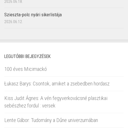
2026.06.18.
Szieszta-polc nyári sikerlistája
2026.06.12.
LEGUTÓBBI BEJEGYZÉSEK
100 éves Micimackó
Łukasz Barys: Csontok, amiket a zsebedben hordasz
Kiss Judit Ágnes: A vén fegyverkovácsné plasztikai
sebészhez fordul : versek
Lente Gábor: Tudomány a Dűne univerzumában