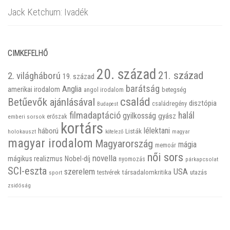
Jack Ketchum: Ivadék
CIMKEFELHŐ
20. század
21. század
2. világháború
19. század
barátság
Anglia
amerikai irodalom
betegség
angol irodalom
család
Betűevők ajánlásával
disztópia
családregény
Budapest
filmadaptáció
halál
gyilkosság
gyász
emberi sorsok
erőszak
kortárs
háború
lélektani
Listák
holokauszt
kötelező
magyar
magyar irodalom
Magyarország
mágia
memoár
női sors
novella
mágikus realizmus
Nobel-díj
nyomozás
párkapcsolat
SCI-eszta
szerelem
USA
társadalomkritika
utazás
sport
testvérek
zsidóság