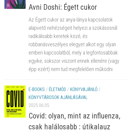
Avni Doshi: Égett cukor
Az Égett cukor az anya-lánya kapcsolatok
alapvető nehézségeit helyezi a szokásosnál
radikálisabb keretek közé, és
robbanásveszélyes elegyet alkot egy olyan
emberi kapcsolatból, mely a legfontosabbak
egyike, sokszor viszont ennek ellenére (vagy
épp ezért) nem tud megfelelően működni.
E-BOOKS
/
ÉLETMÓD
/
KÖNYVAJÁNLÓ
/
KÖNYVTÁROSOK AJÁNLÁSÁVAL
2025.06.05.
Covid: ​olyan, mint az influenza,
csak halálosabb : útikalauz