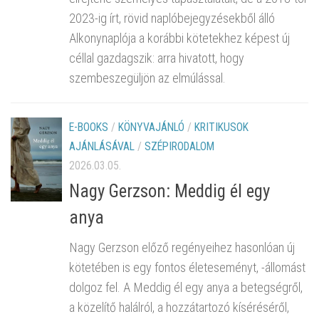
2023-ig írt, rövid naplóbejegyzésekből álló
Alkonynaplója a korábbi kötetekhez képest új
céllal gazdagszik: arra hivatott, hogy
szembeszegüljön az elmúlással.
E-BOOKS
/
KÖNYVAJÁNLÓ
/
KRITIKUSOK
AJÁNLÁSÁVAL
/
SZÉPIRODALOM
2026.03.05.
Nagy Gerzson: Meddig él egy
anya
Nagy Gerzson előző regényeihez hasonlóan új
kötetében is egy fontos életeseményt, -állomást
dolgoz fel. A Meddig él egy anya a betegségről,
a közelítő halálról, a hozzátartozó kíséréséről,