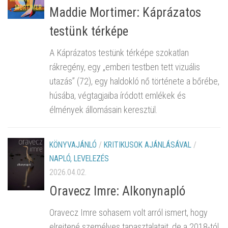
Maddie Mortimer: Káprázatos
testünk térképe
A Káprázatos testünk térképe szokatlan
rákregény, egy „emberi testben tett vizuális
utazás” (72), egy haldokló nő története a bőrébe,
húsába, végtagjaiba íródott emlékek és
élmények állomásain keresztül.
KÖNYVAJÁNLÓ
/
KRITIKUSOK AJÁNLÁSÁVAL
/
NAPLÓ, LEVELEZÉS
2026.04.02.
Oravecz Imre: Alkonynapló
Oravecz Imre sohasem volt arról ismert, hogy
elrejtené személyes tapasztalatait, de a 2018-tól