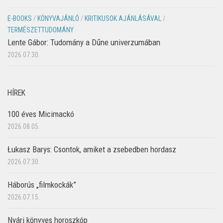
E-BOOKS
/
KÖNYVAJÁNLÓ
/
KRITIKUSOK AJÁNLÁSÁVAL
/
TERMÉSZETTUDOMÁNY
Lente Gábor: Tudomány a Dűne univerzumában
2026.07.30.
HÍREK
100 éves Micimackó
2026.08.05.
Łukasz Barys: Csontok, amiket a zsebedben hordasz
2026.07.30.
Háborús „filmkockák”
2026.07.15.
Nyári könyves horoszkóp