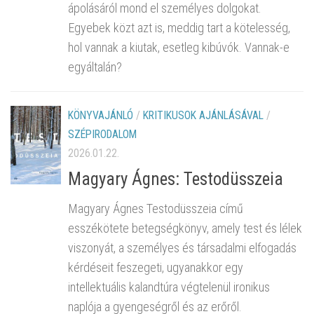
ápolásáról mond el személyes dolgokat.
Egyebek közt azt is, meddig tart a kötelesség,
hol vannak a kiutak, esetleg kibúvók. Vannak-e
egyáltalán?
KÖNYVAJÁNLÓ
/
KRITIKUSOK AJÁNLÁSÁVAL
/
SZÉPIRODALOM
2026.01.22.
Magyary Ágnes: Testodüsszeia
Magyary Ágnes Testodüsszeia című
esszékötete betegségkönyv, amely test és lélek
viszonyát, a személyes és társadalmi elfogadás
kérdéseit feszegeti, ugyanakkor egy
intellektuális kalandtúra végtelenül ironikus
naplója a gyengeségről és az erőről.