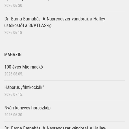
2026.06.30.
Dr. Barna Barnabás: A Naprendszer vándorai, a Halley-
üstököstől a 3I/ATLAS-ig
2026.06.18.
MAGAZIN
100 éves Micimackó
2026.08.05.
Háborús „filmkockák”
2026.07.15.
Nyári könyves horoszkóp
2026.06.30.
Dr. Barna Barnabás: A Naprendszer vándorai, a Halley-