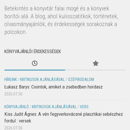
Betekintés a könyvtár falai mögé és a könyvek
borítói alá. A blog, ahol kulisszatitkok, történetek,
olvasmányajánlók, és érdekességek sorakoznak a
polcokon.
KÖNYVAJÁNLÓI ÉRDEKESSÉGEK
HÍREINK
/
KRITIKUSOK AJÁNLÁSÁVAL
/
SZÉPIRODALOM
Łukasz Barys: Csontok, amiket a zsebedben hordasz
2026.07.30.
KÖNYVAJÁNLÓ
/
KRITIKUSOK AJÁNLÁSÁVAL
/
VERS
Kiss Judit Ágnes: A vén fegyverkovácsné plasztikai sebészhez
fordul : versek
2026.07.30.