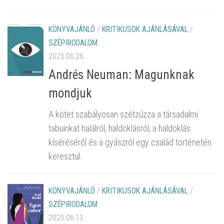
KÖNYVAJÁNLÓ
/
KRITIKUSOK AJÁNLÁSÁVAL
/
SZÉPIRODALOM
2025.06.26.
Andrés Neuman: Magunknak
mondjuk
A kötet szabályosan szétzúzza a társadalmi
tabuinkat halálról, haldoklásról, a haldoklás
kíséréséről és a gyászról egy család történetén
keresztül.
KÖNYVAJÁNLÓ
/
KRITIKUSOK AJÁNLÁSÁVAL
/
SZÉPIRODALOM
2025.06.13.