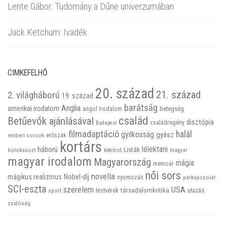
Lente Gábor: Tudomány a Dűne univerzumában
Jack Ketchum: Ivadék
CIMKEFELHŐ
20. század
21. század
2. világháború
19. század
barátság
Anglia
amerikai irodalom
betegség
angol irodalom
család
Betűevők ajánlásával
disztópia
családregény
Budapest
filmadaptáció
halál
gyilkosság
gyász
emberi sorsok
erőszak
kortárs
háború
lélektani
Listák
holokauszt
kötelező
magyar
magyar irodalom
Magyarország
mágia
memoár
női sors
novella
mágikus realizmus
Nobel-díj
nyomozás
párkapcsolat
SCI-eszta
szerelem
USA
társadalomkritika
utazás
sport
testvérek
zsidóság