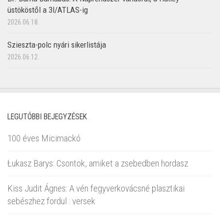
üstököstől a 3I/ATLAS-ig
2026.06.18.
Szieszta-polc nyári sikerlistája
2026.06.12.
LEGUTÓBBI BEJEGYZÉSEK
100 éves Micimackó
Łukasz Barys: Csontok, amiket a zsebedben hordasz
Kiss Judit Ágnes: A vén fegyverkovácsné plasztikai
sebészhez fordul : versek