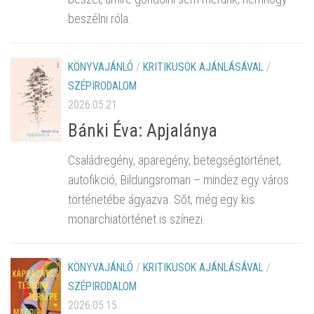
beszélni róla.
KÖNYVAJÁNLÓ
/
KRITIKUSOK AJÁNLÁSÁVAL
/
SZÉPIRODALOM
2026.05.21.
Bánki Éva: Apjalánya
Családregény, aparegény, betegségtörténet,
autofikció, Bildungsroman – mindez egy város
történetébe ágyazva. Sőt, még egy kis
monarchiatörténet is színezi.
KÖNYVAJÁNLÓ
/
KRITIKUSOK AJÁNLÁSÁVAL
/
SZÉPIRODALOM
2026.05.15.