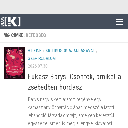
Skip to content
CIMKE:
BETEGSÉG
HÍREINK
/
KRITIKUSOK AJÁNLÁSÁVAL
/
SZÉPIRODALOM
2026.07.30.
Łukasz Barys: Csontok, amiket a
zsebedben hordasz
Barys nagy sikert aratott regénye egy
kamaszlány önnarrációjában megszólaltatott
lehangoló társadalomrajz, amelyen keresztül
egyszerre ismerjük meg a lengyel kisvárosi