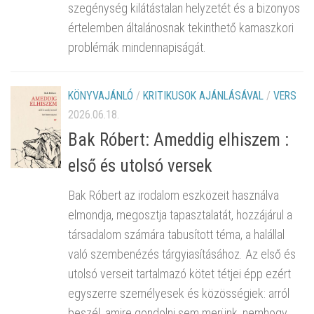
szegénység kilátástalan helyzetét és a bizonyos
értelemben általánosnak tekinthető kamaszkori
problémák mindennapiságát.
KÖNYVAJÁNLÓ
/
KRITIKUSOK AJÁNLÁSÁVAL
/
VERS
2026.06.18.
Bak Róbert: Ameddig elhiszem :
első és utolsó versek
Bak Róbert az irodalom eszközeit használva
elmondja, megosztja tapasztalatát, hozzájárul a
társadalom számára tabusított téma, a halállal
való szembenézés tárgyiasításához. Az első és
utolsó verseit tartalmazó kötet tétjei épp ezért
egyszerre személyesek és közösségiek: arról
beszél, amire gondolni sem merünk, nemhogy