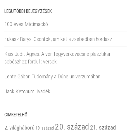
LEGUTÓBBI BEJEGYZÉSEK
100 éves Micimackó
Łukasz Barys: Csontok, amiket a zsebedben hordasz
Kiss Judit Ágnes: A vén fegyverkovácsné plasztikai
sebészhez fordul : versek
Lente Gábor: Tudomány a Dűne univerzumában
Jack Ketchum: Ivadék
CIMKEFELHŐ
20. század
21. század
2. világháború
19. század