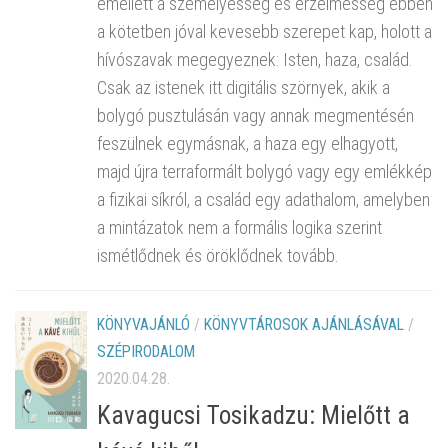
emellett a személyesség és érzelmesség ebben
a kötetben jóval kevesebb szerepet kap, holott a
hívószavak megegyeznek: Isten, haza, család.
Csak az istenek itt digitális szörnyek, akik a
bolygó pusztulásán vagy annak megmentésén
feszülnek egymásnak, a haza egy elhagyott,
majd újra terraformált bolygó vagy egy emlékkép
a fizikai síkról, a család egy adathalom, amelyben
a mintázatok nem a formális logika szerint
ismétlődnek és öröklődnek tovább.
KÖNYVAJÁNLÓ
/
KÖNYVTÁROSOK AJÁNLÁSÁVAL
/
SZÉPIRODALOM
2020.04.28.
Kavagucsi Tosikadzu: Mielőtt a