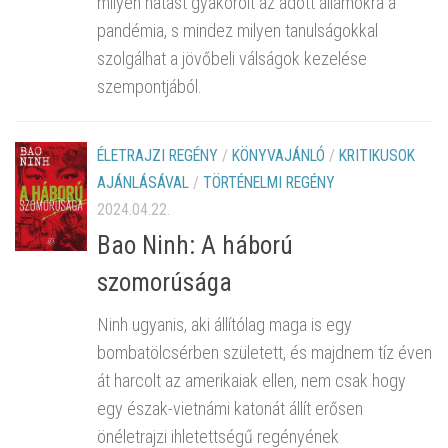
milyen hatást gyakorolt az adott államokra a
pandémia, s mindez milyen tanulságokkal
szolgálhat a jövőbeli válságok kezelése
szempontjából.
ÉLETRAJZI REGÉNY
/
KÖNYVAJÁNLÓ
/
KRITIKUSOK
AJÁNLÁSÁVAL
/
TÖRTÉNELMI REGÉNY
2024.04.22.
Bao Ninh: A háború
szomorúsága
Ninh ugyanis, aki állítólag maga is egy
bombatölcsérben született, és majdnem tíz éven
át harcolt az amerikaiak ellen, nem csak hogy
egy észak-vietnámi katonát állít erősen
önéletrajzi ihletettségű regényének