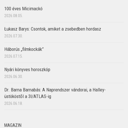
100 éves Micimackó
2026.08.05.
Łukasz Barys: Csontok, amiket a zsebedben hordasz
2026.07.30.
Háborús „filmkockák”
2026.07.15.
Nyári könyves horoszkóp
2026.06.30.
Dr. Barna Barnabás: A Naprendszer vándorai, a Halley-
üstököstől a 3I/ATLAS-ig
2026.06.18.
MAGAZIN