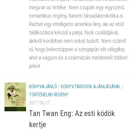
megvan az értéke. Nem csupán egy egyszerű
romantikus regény, hanem társadalomkritika is.
Rachel egy intelligens amerikai lány, aki az első
találkozásra készül a párja, Nick családjával,
akikről korábban nem sokat tudott. Nem számít
rá, hogy belecsöppen a szingapúri elit világába,
ahol a vagyon és a származás mindennél többet
jelent.
KÖNYVAJÁNLÓ
/
KÖNYVTÁROSOK AJÁNLÁSÁVAL
/
TÖRTÉNELMI REGÉNY
2017.06.27.
Tan Twan Eng: Az esti ködök
kertje