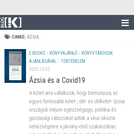
Skip to content
CIMKE:
ÁZSIA
E-BOOKS
/
KÖNYVAJÁNLÓ
/
KÖNYVTÁROSOK
AJÁNLÁSÁVAL
/
TÖRTÉNELEM
2025.10.02.
Ázsia és a Covid19
A kötet arra vállalkozik, hogy bemutassa, az
egyes fontosabb kelet-, dél- és délkelet- ázsiai
országok milyen egészségügyi, politikai és
gazdasági válaszokat adtak a vírus okozta
nehézségekre a járvány első szakaszában,