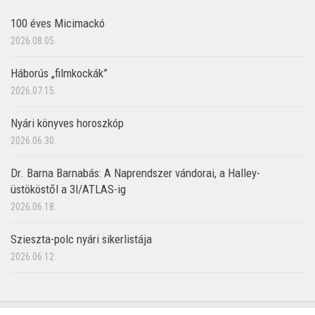
100 éves Micimackó
2026.08.05.
Háborús „filmkockák”
2026.07.15.
Nyári könyves horoszkóp
2026.06.30.
Dr. Barna Barnabás: A Naprendszer vándorai, a Halley-
üstököstől a 3I/ATLAS-ig
2026.06.18.
Szieszta-polc nyári sikerlistája
2026.06.12.