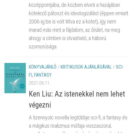
középpontjába, de közben elveti a hazájában
kötelező pátoszt és ideologizálást (éppen emiatt
2006-ig be is volt tiltva ez a kötet), így nem
marad más mint a fájdalom, az őrület, na meg
ahogy a címben is olvasható, a háború
szomorúsága.
KÖNYVAJÁNLÓ
/
KRITIKUSOK AJÁNLÁSÁVAL
/
SCI-
FI, FANTASY
2021.06.11.
Ken Liu: Az istenekkel nem lehet
végezni
A tizennyolc novella legtöbbje sci-fi, a fantasy és
a mágikus realizmus műfaja visszaszorul,