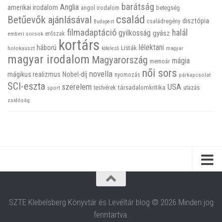
barátság
Anglia
amerikai irodalom
betegség
angol irodalom
család
Betűevők ajánlásával
disztópia
családregény
Budapest
filmadaptáció
halál
gyilkosság
gyász
emberi sorsok
erőszak
kortárs
háború
lélektani
Listák
holokauszt
kötelező
magyar
magyar irodalom
Magyarország
mágia
memoár
női sors
novella
mágikus realizmus
Nobel-díj
nyomozás
párkapcsolat
SCI-eszta
szerelem
USA
társadalomkritika
utazás
sport
testvérek
zsidóság
SZTE Klebelsberg Könyvtár és Levéltár blog © 2026 Minden jog
fenntartva.