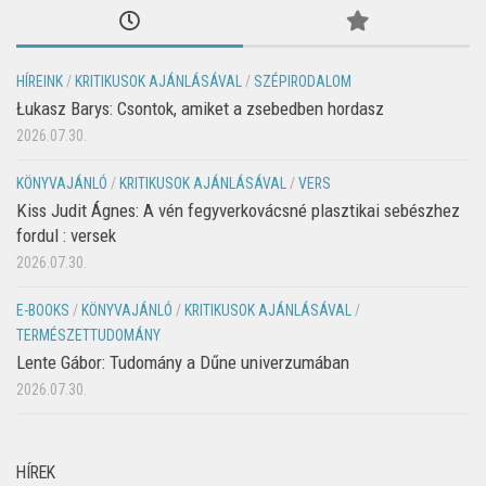
HÍREINK
/
KRITIKUSOK AJÁNLÁSÁVAL
/
SZÉPIRODALOM
Łukasz Barys: Csontok, amiket a zsebedben hordasz
2026.07.30.
KÖNYVAJÁNLÓ
/
KRITIKUSOK AJÁNLÁSÁVAL
/
VERS
Kiss Judit Ágnes: A vén fegyverkovácsné plasztikai sebészhez
fordul : versek
2026.07.30.
E-BOOKS
/
KÖNYVAJÁNLÓ
/
KRITIKUSOK AJÁNLÁSÁVAL
/
TERMÉSZETTUDOMÁNY
Lente Gábor: Tudomány a Dűne univerzumában
2026.07.30.
HÍREK