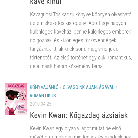
kávé kihűl
Kavagucsi Tosikadzu könyve könnyen olvasható,
de emlékezetes kisregény. Adott egy nagyon
különleges kávéház, benne különleges emberek
dolgoznak, és különleges törzsvendégek
tanyáznak itt, akiknek sorra megismerjük a
történetét. Az első történet egy cuki romantikus,
de a másik három kőkemény téma.
KÖNYVAJÁNLÓ
/
OLVASÓINK AJÁNLÁSÁVAL
/
ROMANTIKUS
2019.04.25.
Kevin Kwan: Kőgazdag ázsiaiak
Kevin Kwan egy olyan világot mutat be első
művében, amelyben mindennek és mindenkinek