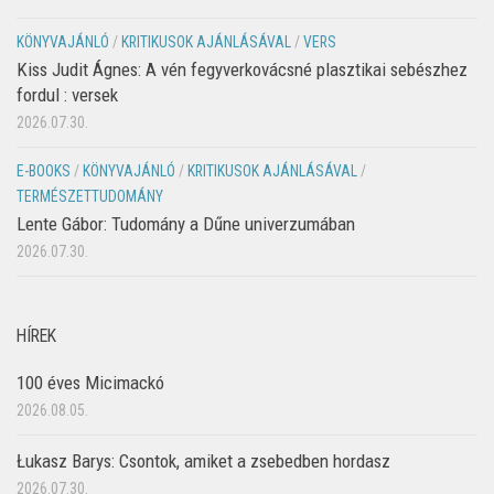
KÖNYVAJÁNLÓ
/
KRITIKUSOK AJÁNLÁSÁVAL
/
VERS
Kiss Judit Ágnes: A vén fegyverkovácsné plasztikai sebészhez
fordul : versek
2026.07.30.
E-BOOKS
/
KÖNYVAJÁNLÓ
/
KRITIKUSOK AJÁNLÁSÁVAL
/
TERMÉSZETTUDOMÁNY
Lente Gábor: Tudomány a Dűne univerzumában
2026.07.30.
HÍREK
100 éves Micimackó
2026.08.05.
Łukasz Barys: Csontok, amiket a zsebedben hordasz
2026.07.30.