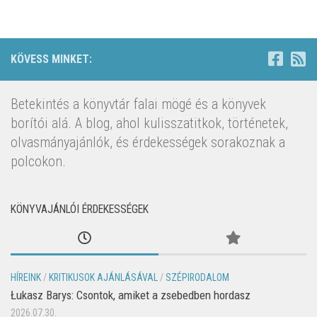
KÖVESS MINKET:
Betekintés a könyvtár falai mögé és a könyvek
borítói alá. A blog, ahol kulisszatitkok, történetek,
olvasmányajánlók, és érdekességek sorakoznak a
polcokon.
KÖNYVAJÁNLÓI ÉRDEKESSÉGEK
HÍREINK
/
KRITIKUSOK AJÁNLÁSÁVAL
/
SZÉPIRODALOM
Łukasz Barys: Csontok, amiket a zsebedben hordasz
2026.07.30.