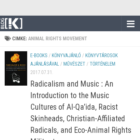
Skip to content
CIMKE:
ANIMAL RIGHTS MOVEMENT
E-BOOKS
/
KÖNYVAJÁNLÓ
/
KÖNYVTÁROSOK
AJÁNLÁSÁVAL
/
MŰVÉSZET
/
TÖRTÉNELEM
2017.07.31.
Radicalism and Music : An
Introduction to the Music
Cultures of Al-Qa’ida, Racist
Skinheads, Christian-Affiliated
Radicals, and Eco-Animal Rights