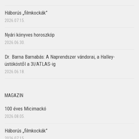
Háborús „filmkockák”
2026.07.15.
Nyári könyves horoszkóp
2026.06.30.
Dr. Barna Barnabás: A Naprendszer vándorai, a Halley-
üstököstől a 3I/ATLAS-ig
2026.06.18.
MAGAZIN
100 éves Micimackó
2026.08.05.
Háborús „filmkockák”
2026.07.15.