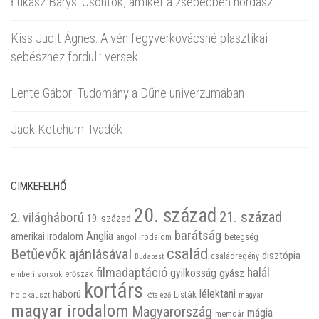
Łukasz Barys: Csontok, amiket a zsebedben hordasz
Kiss Judit Ágnes: A vén fegyverkovácsné plasztikai
sebészhez fordul : versek
Lente Gábor: Tudomány a Dűne univerzumában
Jack Ketchum: Ivadék
CIMKEFELHŐ
20. század
21. század
2. világháború
19. század
barátság
Anglia
amerikai irodalom
betegség
angol irodalom
család
Betűevők ajánlásával
disztópia
családregény
Budapest
filmadaptáció
halál
gyilkosság
gyász
emberi sorsok
erőszak
kortárs
háború
lélektani
Listák
holokauszt
kötelező
magyar
magyar irodalom
Magyarország
mágia
memoár