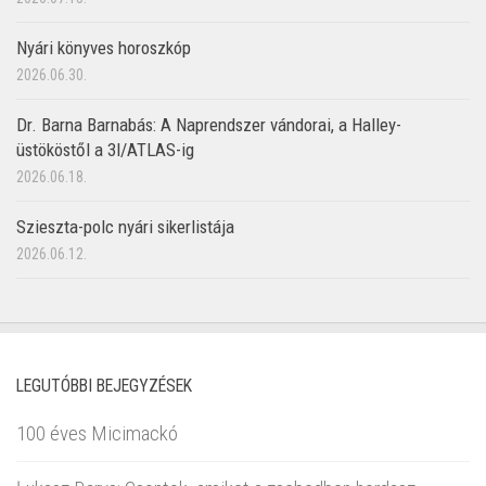
Nyári könyves horoszkóp
2026.06.30.
Dr. Barna Barnabás: A Naprendszer vándorai, a Halley-
üstököstől a 3I/ATLAS-ig
2026.06.18.
Szieszta-polc nyári sikerlistája
2026.06.12.
LEGUTÓBBI BEJEGYZÉSEK
100 éves Micimackó