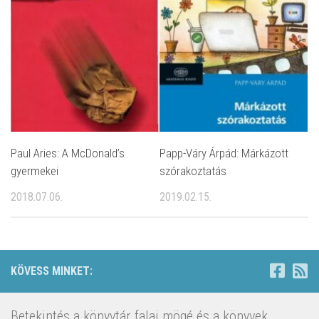
Paul Aries: A McDonald’s
Papp-Váry Árpád: Márkázott
gyermekei
szórakoztatás
2018.07.06.
2019.02.15.
KÖVESS MINKET:
Betekintés a könyvtár falai mögé és a könyvek