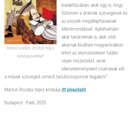
kialakításában, akár úgy is, hogy
fölismeri a drámák szövegének és
az esszék megállapításainak
ellentmondásait. Ajánlhatnám
akár tanároknak is, akik vitát
akarnak kiváltani magyaróráikon:
Kattints a képre, és nézd meg a
lehet az elemzésekben találni
katalógusunkban!
olyan részleteket, amik
ellenvéleményeket csalnának elő
a művek szövegeit ismerő tanulócsoportok tagjaiból.”
Márton Rozália teljes kritikája
itt olvasható
.
Budapest : Park, 2020