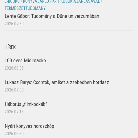
E-BOOKS
/
KÖNYVAJÁNLÓ
/
KRITIKUSOK AJÁNLÁSÁVAL
/
TERMÉSZETTUDOMÁNY
Lente Gábor: Tudomány a Dűne univerzumában
2026.07.30.
HÍREK
100 éves Micimackó
2026.08.05.
Łukasz Barys: Csontok, amiket a zsebedben hordasz
2026.07.30.
Háborús „filmkockák”
2026.07.15.
Nyári könyves horoszkóp
2026.06.30.