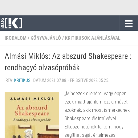
Skip to content
IRODALOM
/
KÖNYVAJÁNLÓ
/
KRITIKUSOK AJÁNLÁSÁVAL
Almási Miklós: Az abszurd Shakespeare :
rendhagyó olvasópróbák
ÍRTA:
KRITIKUS
· DÁTUM
2021.07.08.
· FRISSÍTVE
2022.05.25.
„Mindezek ellenére, vagy éppen
ezek miatt ajánlom ezt a művet
azoknak, akik most ismerkednek
Shakespeare életművével.
Elképzelhetőnek tartom, hogy
segíthet saját értelmezés