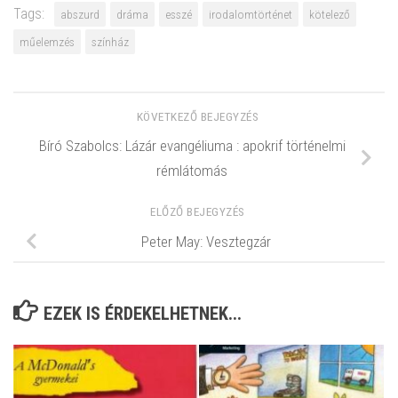
Tags:
abszurd
dráma
esszé
irodalomtörténet
kötelező
műelemzés
színház
KÖVETKEZŐ BEJEGYZÉS
Bíró Szabolcs: Lázár evangéliuma : apokrif történelmi
rémlátomás
ELŐZŐ BEJEGYZÉS
Peter May: Vesztegzár
EZEK IS ÉRDEKELHETNEK...