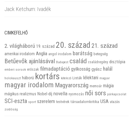
Jack Ketchum: Ivadék
CIMKEFELHŐ
20. század
21. század
2. világháború
19. század
barátság
Anglia
amerikai irodalom
betegség
angol irodalom
család
Betűevők ajánlásával
disztópia
családregény
Budapest
filmadaptáció
halál
gyilkosság
gyász
emberi sorsok
erőszak
kortárs
háború
lélektani
Listák
holokauszt
kötelező
magyar
magyar irodalom
Magyarország
mágia
memoár
női sors
novella
mágikus realizmus
Nobel-díj
nyomozás
párkapcsolat
SCI-eszta
szerelem
USA
társadalomkritika
utazás
sport
testvérek
zsidóság