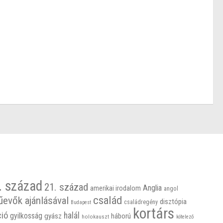
. század
21. század
Anglia
amerikai irodalom
angol
család
űevők ajánlásával
disztópia
családregény
Budapest
kortárs
ció
halál
gyilkosság
gyász
háború
holokauszt
kötelező