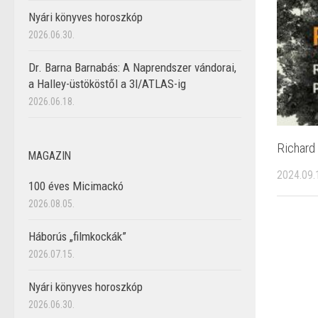
Nyári könyves horoszkóp
2026.06.30.
Dr. Barna Barnabás: A Naprendszer vándorai,
a Halley-üstököstől a 3I/ATLAS-ig
2026.06.18.
Richard
MAGAZIN
2024.09.
100 éves Micimackó
2026.08.05.
Háborús „filmkockák”
2026.07.15.
Nyári könyves horoszkóp
2026.06.30.