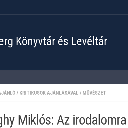
rg Könyvtár és Levéltár
AJÁNLÓ
/
KRITIKUSOK AJÁNLÁSÁVAL
/
MŰVÉSZET
hy Miklós: Az irodalomra