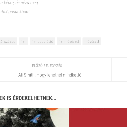
 a képre, és nézd meg
atalógusunkban!
20. század
film
filmadaptáció
filmművészet
művészet
ELŐZŐ BEJEGYZÉS
Ali Smith: Hogy lehetnél mindkettő
EK IS ÉRDEKELHETNEK...