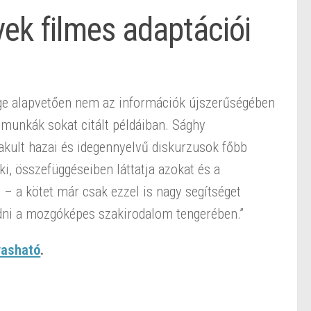
ek filmes adaptációi
sége alapvetően nem az információk újszerűségében
i munkák sokat citált példáiban. Sághy
lakult hazai és idegennyelvű diskurzusok főbb
i ki, összefüggéseiben láttatja azokat és a
 a kötet már csak ezzel is nagy segítséget
odni a mozgóképes szakirodalom tengerében.”
lvasható
.