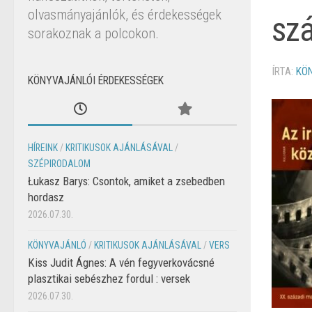
olvasmányajánlók, és érdekességek
szá
sorakoznak a polcokon.
ÍRTA:
KÖ
KÖNYVAJÁNLÓI ÉRDEKESSÉGEK
HÍREINK
/
KRITIKUSOK AJÁNLÁSÁVAL
/
SZÉPIRODALOM
Łukasz Barys: Csontok, amiket a zsebedben
hordasz
2026.07.30.
KÖNYVAJÁNLÓ
/
KRITIKUSOK AJÁNLÁSÁVAL
/
VERS
Kiss Judit Ágnes: A vén fegyverkovácsné
plasztikai sebészhez fordul : versek
2026.07.30.