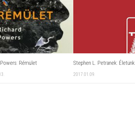
 Powers: Rémület
Stephen L. Petranek: Életün
13.
2017.01.09.