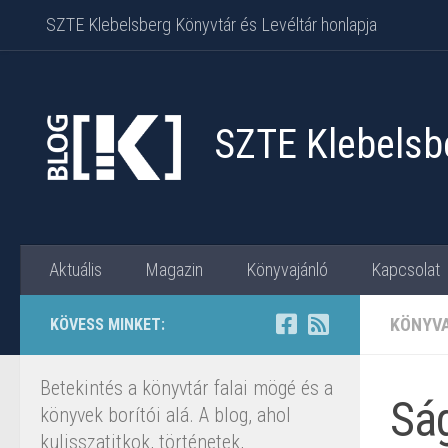
SZTE Klebelsberg Könyvtár és Levéltár honlapja
Skip to content
SZTE Klebelsbe
Aktuális
Magazin
Könyvajánló
Kapcsolat
KÖNYV
KÖVESS MINKET:
Betekintés a könyvtár falai mögé és a
Ság
könyvek borítói alá. A blog, ahol
kulisszatitkok, történetek,