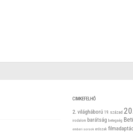
CIMKEFELHŐ
20
2. világháború
19. század
Bet
barátság
betegség
irodalom
filmadaptá
emberi sorsok
erőszak