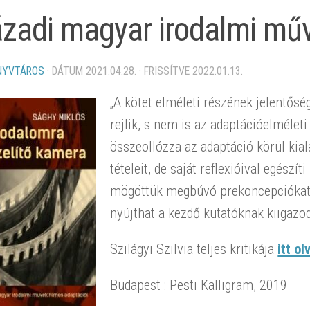
zadi magyar irodalmi műv
NYVTÁROS
· DÁTUM
2021.04.28.
· FRISSÍTVE
2022.01.13.
„A kötet elméleti részének jelentő
rejlik, s nem is az adaptációelmélet
összeollózza az adaptáció körül kia
tételeit, de saját reflexióival egészít
mögöttük megbúvó prekoncepciókat –
nyújthat a kezdő kutatóknak kiigaz
Szilágyi Szilvia teljes kritikája
itt o
Budapest : Pesti Kalligram, 2019