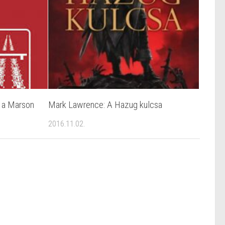
k a Marson
Mark Lawrence: A ​Hazug kulcsa
2016.11.02.