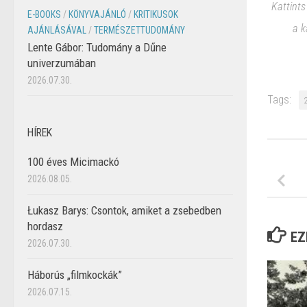
Kattints
E-BOOKS
/
KÖNYVAJÁNLÓ
/
KRITIKUSOK
a k
AJÁNLÁSÁVAL
/
TERMÉSZETTUDOMÁNY
Lente Gábor: Tudomány a Dűne
univerzumában
2026.07.30.
Tags:
HÍREK
100 éves Micimackó
2026.08.05.
Łukasz Barys: Csontok, amiket a zsebedben
hordasz
EZ
2026.07.30.
Háborús „filmkockák”
2026.07.15.