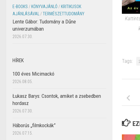
E-BOOKS
/
KÖNYVAJÁNLÓ
/
KRITIKUSOK
AJÁNLÁSÁVAL
/
TERMÉSZETTUDOMÁNY
Kattint
Lente Gábor: Tudomány a Dűne
univerzumában
2026.07.30.
HÍREK
Tags:
100 éves Micimackó
2026.08.05.
Łukasz Barys: Csontok, amiket a zsebedben
hordasz
2026.07.30.
EZ
Háborús „filmkockák”
2026.07.15.