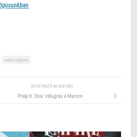
lógusunkban
.
svéd irodalom
KÖVETKEZŐ BEJEGYZÉS
Philip K. Dick: Időugrás a Marson