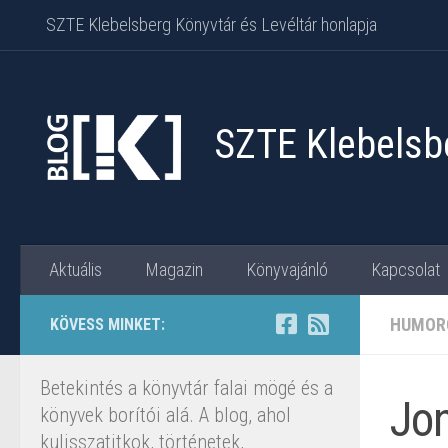
SZTE Klebelsberg Könyvtár és Levéltár honlapja
Skip to content
SZTE Klebelsbe
Aktuális
Magazin
Könyvajánló
Kapcsolat
HUMOR
KÖVESS MINKET:
Betekintés a könyvtár falai mögé és a
Jon
könyvek borítói alá. A blog, ahol
kulisszatitkok, történetek,