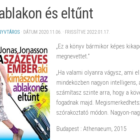
ablakon és eltűnt
NYVTÁROS
· DÁTUM
2020.11.06.
· FRISSÍTVE
2022.01.17.
„Ez a könyv bármikor képes kikapc
megnevettet.”
„Ha valami olyanra vágysz, ami e
mindeközben nagyon intelligens, 
számítasz szinte arra, hogy a kö
fogadnak majd. Megismerkedhetsz
szórakoztató módon. Nagyon-nag
Budapest : Athenaeum, 2015