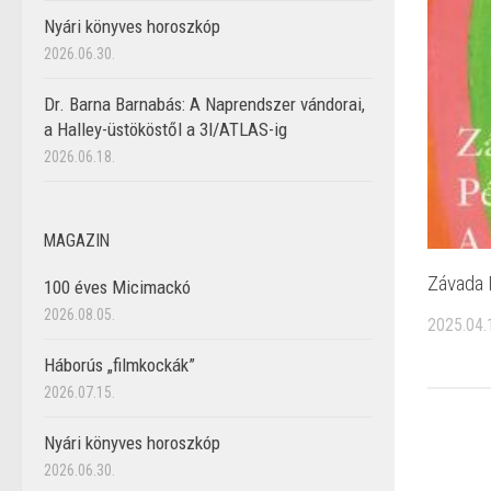
Nyári könyves horoszkóp
2026.06.30.
Dr. Barna Barnabás: A Naprendszer vándorai,
a Halley-üstököstől a 3I/ATLAS-ig
2026.06.18.
MAGAZIN
Závada 
100 éves Micimackó
2026.08.05.
2025.04.
Háborús „filmkockák”
2026.07.15.
Nyári könyves horoszkóp
2026.06.30.