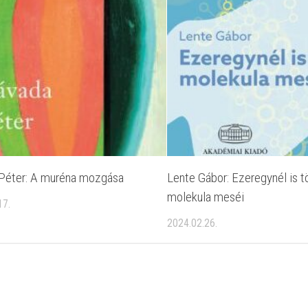
Péter: A muréna mozgása
Lente Gábor: Ezeregynél is 
molekula meséi
17.
2024.02.26.