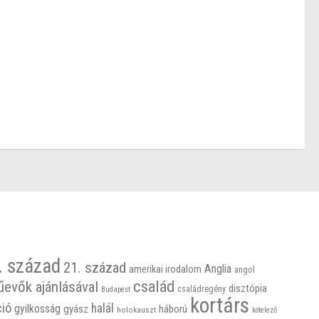
. század
21. század
Anglia
amerikai irodalom
angol
család
űevők ajánlásával
disztópia
családregény
Budapest
kortárs
ció
halál
gyilkosság
gyász
háború
holokauszt
kötelező