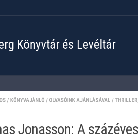
rg Könyvtár és Levéltár
OS
/
KÖNYVAJÁNLÓ
/
OLVASÓINK AJÁNLÁSÁVAL
/
THRILLER
as Jonasson: A százéves 