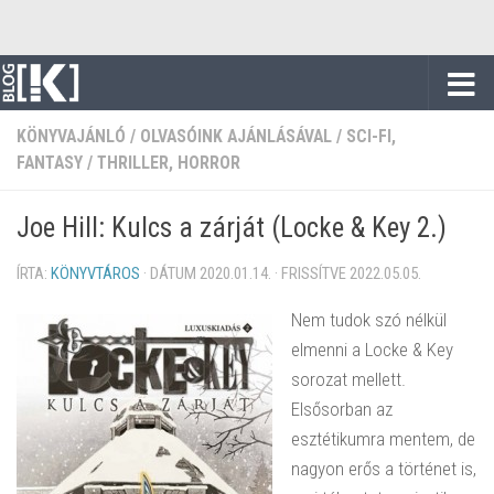
Skip to content
KÖNYVAJÁNLÓ
/
OLVASÓINK AJÁNLÁSÁVAL
/
SCI-FI,
FANTASY
/
THRILLER, HORROR
Joe Hill: Kulcs ​a zárját (Locke & Key 2.)
ÍRTA:
KÖNYVTÁROS
· DÁTUM
2020.01.14.
· FRISSÍTVE
2022.05.05.
Nem tudok szó nélkül
elmenni a Locke & Key
sorozat mellett.
Elsősorban az
esztétikumra mentem, de
nagyon erős a történet is,