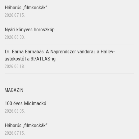
Háborús „filmkockák”
2026.07.15.
Nyári könyves horoszkóp
2026.06.30.
Dr. Barna Barnabás: A Naprendszer vándorai, a Halley-
üstököstől a 3I/ATLAS-ig
2026.06.18.
MAGAZIN
100 éves Micimackó
2026.08.05.
Háborús „filmkockák”
2026.07.15.