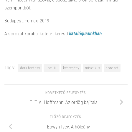
szempontból.
Budapest: Fumax, 2019
A sorozat korábbi kötetét keresd
katalógusunkban
.
Tags:
dark fantasy
Joe Hill
képregény
misztikus
sorozat
KÖVETKEZŐ BEJEGYZÉS
E. T. A. Hoffmann: Az ördög bájitala
ELŐZŐ BEJEGYZÉS
Eowyn Ivey: A hóleány