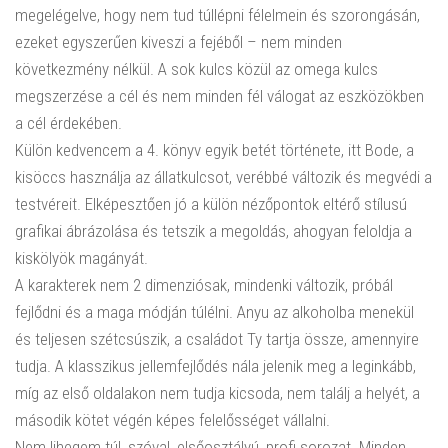
megelégelve, hogy nem tud túllépni félelmein és szorongásán,
ezeket egyszerűen kiveszi a fejéből – nem minden
következmény nélkül. A sok kulcs közül az omega kulcs
megszerzése a cél és nem minden fél válogat az eszközökben
a cél érdekében.
Külön kedvencem a 4. könyv egyik betét története, itt Bode, a
kisöccs használja az állatkulcsot, verébbé változik és megvédi a
testvéreit. Elképesztően jó a külön nézőpontok eltérő stílusú
grafikai ábrázolása és tetszik a megoldás, ahogyan feloldja a
kiskölyök magányát.
A karakterek nem 2 dimenziósak, mindenki változik, próbál
fejlődni és a maga módján túlélni. Anyu az alkoholba menekül
és teljesen szétcsúszik, a családot Ty tartja össze, amennyire
tudja. A klasszikus jellemfejlődés nála jelenik meg a leginkább,
míg az első oldalakon nem tudja kicsoda, nem találj a helyét, a
második kötet végén képes felelősséget vállalni.
Nem lihegem túl, szóval, elsőosztályú, profi sorozat. Minden