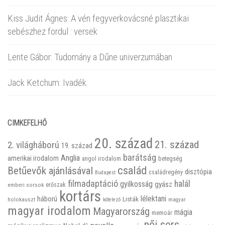
Kiss Judit Ágnes: A vén fegyverkovácsné plasztikai
sebészhez fordul : versek
Lente Gábor: Tudomány a Dűne univerzumában
Jack Ketchum: Ivadék
CIMKEFELHŐ
20. század
21. század
2. világháború
19. század
barátság
Anglia
amerikai irodalom
betegség
angol irodalom
család
Betűevők ajánlásával
disztópia
családregény
Budapest
filmadaptáció
halál
gyilkosság
gyász
emberi sorsok
erőszak
kortárs
háború
lélektani
Listák
holokauszt
kötelező
magyar
magyar irodalom
Magyarország
mágia
memoár
női sors