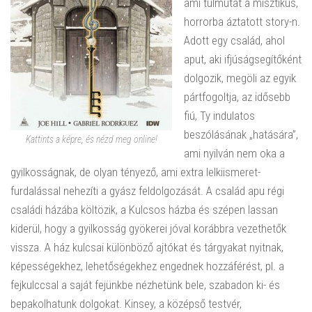
ami túlmutat a misztikus,
horrorba áztatott story-n.
Adott egy család, ahol
aput, aki ifjúságsegítőként
dolgozik, megöli az egyik
pártfogoltja, az idősebb
fiú, Ty indulatos
beszólásának „hatására”,
Kattints a képre, és nézd meg online!
ami nyilván nem oka a
gyilkosságnak, de olyan tényező, ami extra lelkiismeret-
furdalással nehezíti a gyász feldolgozását. A család apu régi
családi házába költözik, a Kulcsos házba és szépen lassan
kiderül, hogy a gyilkosság gyökerei jóval korábbra vezethetők
vissza. A ház kulcsai különböző ajtókat és tárgyakat nyitnak,
képességekhez, lehetőségekhez engednek hozzáférést, pl. a
fejkulccsal a saját fejünkbe nézhetünk bele, szabadon ki- és
bepakolhatunk dolgokat. Kinsey, a középső testvér,