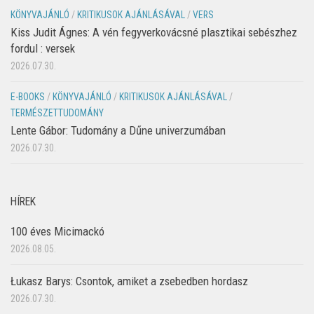
KÖNYVAJÁNLÓ
/
KRITIKUSOK AJÁNLÁSÁVAL
/
VERS
Kiss Judit Ágnes: A vén fegyverkovácsné plasztikai sebészhez
fordul : versek
2026.07.30.
E-BOOKS
/
KÖNYVAJÁNLÓ
/
KRITIKUSOK AJÁNLÁSÁVAL
/
TERMÉSZETTUDOMÁNY
Lente Gábor: Tudomány a Dűne univerzumában
2026.07.30.
HÍREK
100 éves Micimackó
2026.08.05.
Łukasz Barys: Csontok, amiket a zsebedben hordasz
2026.07.30.