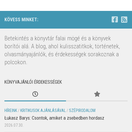
KÖVESS MINKET:
Betekintés a könyvtár falai mögé és a könyvek
borítói alá. A blog, ahol kulisszatitkok, történetek,
olvasmányajánlók, és érdekességek sorakoznak a
polcokon.
KÖNYVAJÁNLÓI ÉRDEKESSÉGEK
HÍREINK
/
KRITIKUSOK AJÁNLÁSÁVAL
/
SZÉPIRODALOM
Łukasz Barys: Csontok, amiket a zsebedben hordasz
2026.07.30.