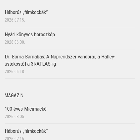
Háborús „filmkockák”
2026.07.15.
Nyári könyves horoszkóp
2026.06.30.
Dr. Barna Barnabás: A Naprendszer vándorai, a Halley-
üstököstől a 3I/ATLAS-ig
2026.06.18.
MAGAZIN
100 éves Micimackó
2026.08.05.
Háborús „filmkockák”
2026.07.15.