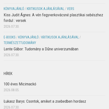
KÖNYVAJÁNLÓ
/
KRITIKUSOK AJÁNLÁSÁVAL
/
VERS
Kiss Judit Ágnes: A vén fegyverkovácsné plasztikai sebészhez
fordul : versek
2026.07.30.
E-BOOKS
/
KÖNYVAJÁNLÓ
/
KRITIKUSOK AJÁNLÁSÁVAL
/
TERMÉSZETTUDOMÁNY
Lente Gábor: Tudomány a Dűne univerzumában
2026.07.30.
HÍREK
100 éves Micimackó
2026.08.05.
Łukasz Barys: Csontok, amiket a zsebedben hordasz
2026.07.30.