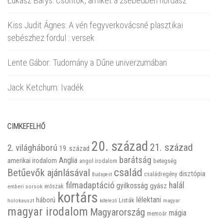
Łukasz Barys: Csontok, amiket a zsebedben hordasz
Kiss Judit Ágnes: A vén fegyverkovácsné plasztikai
sebészhez fordul : versek
Lente Gábor: Tudomány a Dűne univerzumában
Jack Ketchum: Ivadék
CIMKEFELHŐ
20. század
21. század
2. világháború
19. század
barátság
Anglia
amerikai irodalom
betegség
angol irodalom
család
Betűevők ajánlásával
disztópia
családregény
Budapest
filmadaptáció
halál
gyilkosság
gyász
emberi sorsok
erőszak
kortárs
háború
lélektani
Listák
holokauszt
kötelező
magyar
magyar irodalom
Magyarország
mágia
memoár