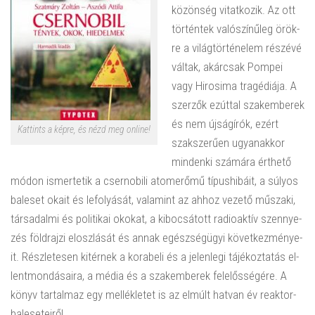
kö­zön­ség vi­tat­ko­zik. Az ott
tör­tén­tek va­ló­szí­nű­leg örök­
re a vi­lág­tör­té­ne­lem ré­szé­vé
vál­tak, akár­csak Pom­pei
vagy Hi­ro­si­ma tra­gé­di­á­ja. A
szer­zők ez­út­tal szak­em­be­rek
és nem új­ság­írók, ezért
Kattints a képre, és nézd meg online!
szak­sze­rű­en ugyan­ak­kor
min­den­ki szá­má­ra ért­he­tő
módon is­mer­te­tik a cser­no­bi­li atom­erő­mű tí­pus­hi­bá­it, a sú­lyos
bal­eset okait és le­fo­lyá­sát, va­la­mint az ahhoz ve­ze­tő mű­sza­ki,
tár­sa­dal­mi és po­li­ti­kai oko­kat, a ki­bo­csá­tott ra­dio­ak­tív szennye­
zés föld­raj­zi el­osz­lá­sát és annak egész­ség­ügyi kö­vet­kez­mé­nye­
it. Rész­le­te­sen ki­tér­nek a ko­ra­be­li és a je­len­le­gi tá­jé­koz­ta­tás el­
lent­mon­dá­sa­i­ra, a média és a szak­em­be­rek fe­le­lős­sé­gé­re. A
könyv tar­tal­maz egy mel­lék­le­tet is az el­múlt hat­van év re­ak­tor­
bal­ese­te­i­ről.