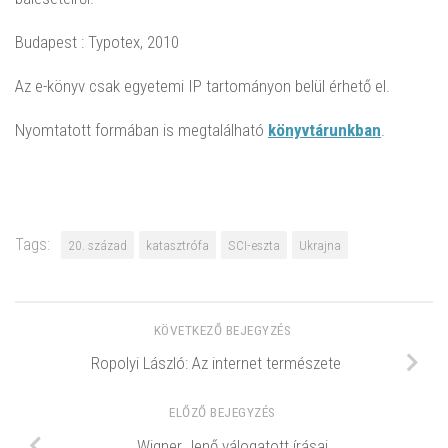
Budapest : Typotex, 2010
Az e-könyv csak egyetemi IP tartományon belül érhető el.
Nyomtatott formában is megtalálható
könyvtárunkban
.
Tags:
20. század
katasztrófa
SCI-eszta
Ukrajna
KÖVETKEZŐ BEJEGYZÉS
Ropolyi László: Az internet természete
ELŐZŐ BEJEGYZÉS
Wigner Jenő válogatott írásai