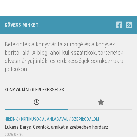
KÖVESS MINKET:
Betekintés a könyvtár falai mögé és a könyvek
borítói alá. A blog, ahol kulisszatitkok, történetek,
olvasmányajánlók, és érdekességek sorakoznak a
polcokon.
KÖNYVAJÁNLÓI ÉRDEKESSÉGEK
HÍREINK
/
KRITIKUSOK AJÁNLÁSÁVAL
/
SZÉPIRODALOM
Łukasz Barys: Csontok, amiket a zsebedben hordasz
2026.07.30.