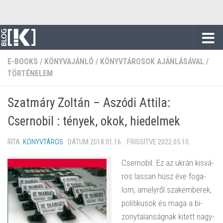
Skip to content
E-BOOKS
/
KÖNYVAJÁNLÓ
/
KÖNYVTÁROSOK AJÁNLÁSÁVAL
/
TÖRTÉNELEM
Szatmáry Zoltán – Aszódi Attila:
Csernobil : tények, okok, hiedelmek
ÍRTA:
KÖNYVTÁROS
· DÁTUM
2018.01.16.
· FRISSÍTVE
2022.05.10.
Cser­no­bil. Ez az ukrán kis­vá­
ros las­san húsz éve fo­ga­
lom, amely­ről szak­em­be­rek,
po­li­ti­ku­sok és maga a bi­
zony­ta­lan­ság­nak ki­tett nagy­