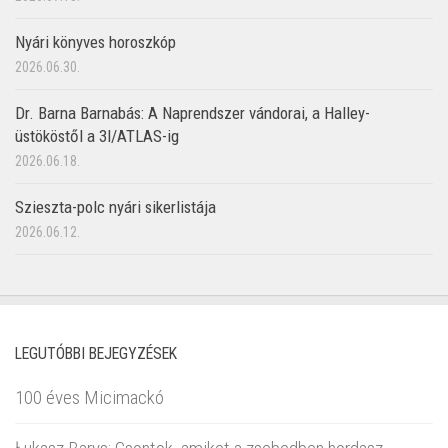
Nyári könyves horoszkóp
2026.06.30.
Dr. Barna Barnabás: A Naprendszer vándorai, a Halley-
üstököstől a 3I/ATLAS-ig
2026.06.18.
Szieszta-polc nyári sikerlistája
2026.06.12.
LEGUTÓBBI BEJEGYZÉSEK
100 éves Micimackó