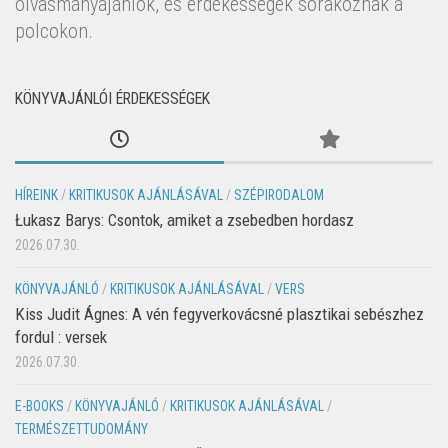
olvasmányajánlók, és érdekességek sorakoznak a
polcokon.
KÖNYVAJÁNLÓI ÉRDEKESSÉGEK
HÍREINK
/
KRITIKUSOK AJÁNLÁSÁVAL
/
SZÉPIRODALOM
Łukasz Barys: Csontok, amiket a zsebedben hordasz
2026.07.30.
KÖNYVAJÁNLÓ
/
KRITIKUSOK AJÁNLÁSÁVAL
/
VERS
Kiss Judit Ágnes: A vén fegyverkovácsné plasztikai sebészhez
fordul : versek
2026.07.30.
E-BOOKS
/
KÖNYVAJÁNLÓ
/
KRITIKUSOK AJÁNLÁSÁVAL
/
TERMÉSZETTUDOMÁNY