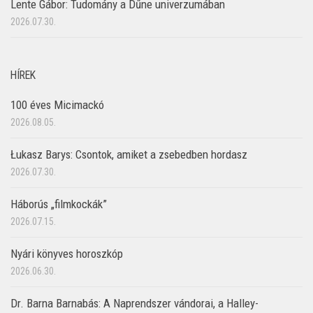
Lente Gábor: Tudomány a Dűne univerzumában
2026.07.30.
HÍREK
100 éves Micimackó
2026.08.05.
Łukasz Barys: Csontok, amiket a zsebedben hordasz
2026.07.30.
Háborús „filmkockák”
2026.07.15.
Nyári könyves horoszkóp
2026.06.30.
Dr. Barna Barnabás: A Naprendszer vándorai, a Halley-