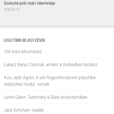
Szieszta-polc nyári sikerlistája
2026.06.12.
LEGUTÓBBI BEJEGYZÉSEK
100 éves Micimackó
Łukasz Barys: Csontok, amiket a zsebedben hordasz
Kiss Judit Ágnes: A vén fegyverkovácsné plasztikai
sebészhez fordul : versek
Lente Gábor: Tudomány a Dűne univerzumában
Jack Ketchum: Ivadék