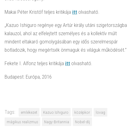
Makai Péter Kristóf teljes kritikája
itt
olvasható.
„Kazuo Ishiguro regénye egy Artúr király utáni szigetországba
kalauzol, ahol az elfelejtett személyes és a kollektív múlt
mindent eltakaró gomolygásában egy idős szerelmespár
botladozik, hogy megértsék önmaguk és világuk működését.”
Fekete I. Alfonz teljes kritikája
itt
olvasható.
Budapest: Európa, 2016
Tags:
emlékezet
Kazuo Ishiguro
középkor
lovag
mágikus realizmus
Nagy-Britannia
Nobel-díj