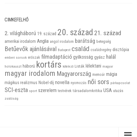
CIMKEFELHŐ
20. század
21. század
2. világháború
19. század
barátság
Anglia
amerikai irodalom
betegség
angol irodalom
család
Betűevők ajánlásával
disztópia
családregény
Budapest
filmadaptáció
halál
gyilkosság
gyász
emberi sorsok
erőszak
kortárs
háború
lélektani
Listák
holokauszt
kötelező
magyar
magyar irodalom
Magyarország
mágia
memoár
női sors
novella
mágikus realizmus
Nobel-díj
nyomozás
párkapcsolat
SCI-eszta
szerelem
USA
társadalomkritika
utazás
sport
testvérek
zsidóság