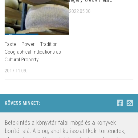
regényíró és emlékíró
2022.05.30.
Taste – Power – Tradition –
Geographical Indications as
Cultural Property
2017.11.09.
KÖVESS MINKET:
Betekintés a könyvtár falai mögé és a könyvek
borítói alá. A blog, ahol kulisszatitkok, történetek,