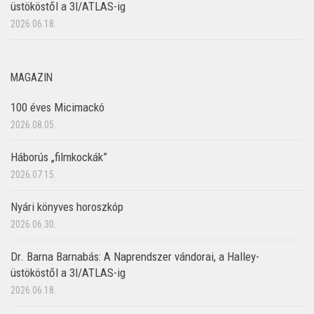
üstököstől a 3I/ATLAS-ig
2026.06.18.
MAGAZIN
100 éves Micimackó
2026.08.05.
Háborús „filmkockák”
2026.07.15.
Nyári könyves horoszkóp
2026.06.30.
Dr. Barna Barnabás: A Naprendszer vándorai, a Halley-
üstököstől a 3I/ATLAS-ig
2026.06.18.