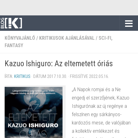
Skip to content
KÖNYVAJÁNLÓ
/
KRITIKUSOK AJÁNLÁSÁVAL
/
SCI-FI,
FANTASY
Kazuo Ishiguro: Az eltemetett óriás
ÍRTA:
KRITIKUS
· DÁTUM
2017.10.30.
· FRISSÍTVE
2022.05.16.
„A Napok romjai és a Ne
engedj el szerzőjének, Kazuo
Ishigurónak az új regénye a
felszínen egy sárkányos-
kardozós mese, de valójában
a kollektív emlékezet és