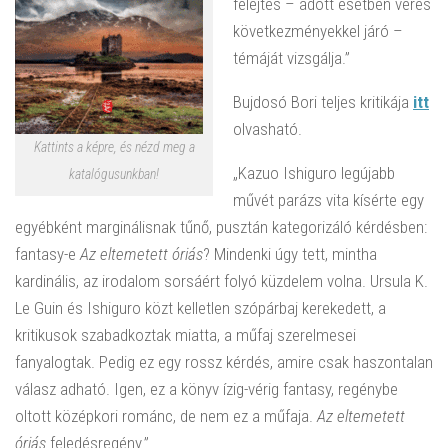
felejtés – adott esetben véres
következményekkel járó –
témáját vizsgálja.”
Bujdosó Bori teljes kritikája
itt
olvasható.
Kattints a képre, és nézd meg a
„Kazuo Ishiguro legújabb
katalógusunkban!
művét parázs vita kísérte egy
egyébként marginálisnak tűnő, pusztán kategorizáló kérdésben:
fantasy-e
Az eltemetett óriás
? Mindenki úgy tett, mintha
kardinális, az irodalom sorsáért folyó küzdelem volna. Ursula K.
Le Guin és Ishiguro közt kelletlen szópárbaj kerekedett, a
kritikusok szabadkoztak miatta, a műfaj szerelmesei
fanyalogtak. Pedig ez egy rossz kérdés, amire csak haszontalan
válasz adható. Igen, ez a könyv ízig-vérig fantasy, regénybe
oltott középkori románc, de nem ez a műfaja.
Az eltemetett
óriás
feledésregény.”