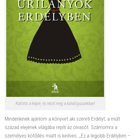
Kattints a képre, és nézd meg a katalógusunkban!
Mindenkinek ajánlom a könyvet aki szereti Erdélyt, a múlt
század elejének világába repíti az olvasót. Számomra a
személyes kötődés miatt is kedves. ,,Ez a legjobb Erdélyben –