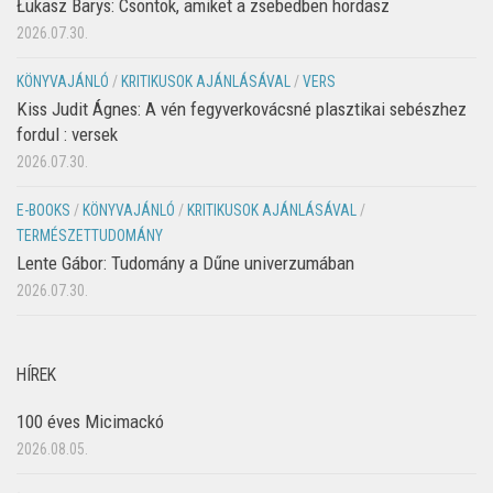
Łukasz Barys: Csontok, amiket a zsebedben hordasz
2026.07.30.
KÖNYVAJÁNLÓ
/
KRITIKUSOK AJÁNLÁSÁVAL
/
VERS
Kiss Judit Ágnes: A vén fegyverkovácsné plasztikai sebészhez
fordul : versek
2026.07.30.
E-BOOKS
/
KÖNYVAJÁNLÓ
/
KRITIKUSOK AJÁNLÁSÁVAL
/
TERMÉSZETTUDOMÁNY
Lente Gábor: Tudomány a Dűne univerzumában
2026.07.30.
HÍREK
100 éves Micimackó
2026.08.05.