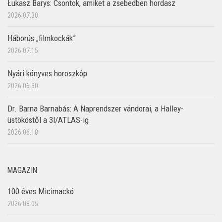
Łukasz Barys: Csontok, amiket a zsebedben hordasz
2026.07.30.
Háborús „filmkockák”
2026.07.15.
Nyári könyves horoszkóp
2026.06.30.
Dr. Barna Barnabás: A Naprendszer vándorai, a Halley-
üstököstől a 3I/ATLAS-ig
2026.06.18.
MAGAZIN
100 éves Micimackó
2026.08.05.