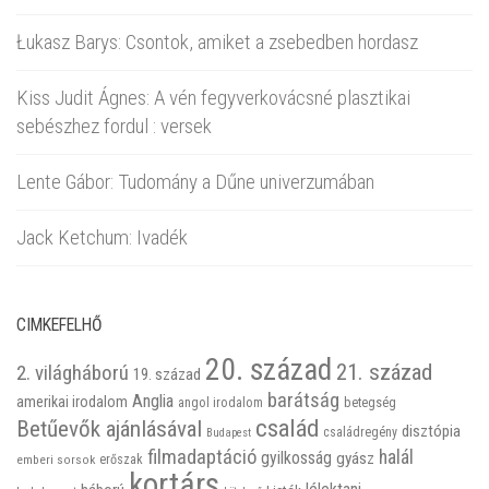
Łukasz Barys: Csontok, amiket a zsebedben hordasz
Kiss Judit Ágnes: A vén fegyverkovácsné plasztikai
sebészhez fordul : versek
Lente Gábor: Tudomány a Dűne univerzumában
Jack Ketchum: Ivadék
CIMKEFELHŐ
20. század
21. század
2. világháború
19. század
barátság
Anglia
amerikai irodalom
betegség
angol irodalom
család
Betűevők ajánlásával
disztópia
családregény
Budapest
filmadaptáció
halál
gyilkosság
gyász
emberi sorsok
erőszak
kortárs