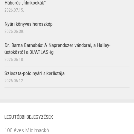
Háborús „filmkockák”
2026.07.15.
Nyári könyves horoszkóp
2026.06.30.
Dr. Barna Barnabás: A Naprendszer vándorai, a Halley-
üstököstől a 3I/ATLAS-ig
2026.06.18.
Szieszta-polc nyári sikerlistája
2026.06.12.
LEGUTÓBBI BEJEGYZÉSEK
100 éves Micimackó