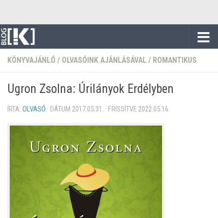
Skip to content
KÖNYVAJÁNLÓ
/
OLVASÓINK AJÁNLÁSÁVAL
/
ROMANTIKUS
Ugron Zsolna: Úrilányok Erdélyben
ÍRTA:
OLVASÓ
· DÁTUM
2017.05.31.
· FRISSÍTVE
2022.05.16.