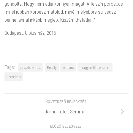
gondolta. Hogy nem adja könnyen magát. A felszín poros..de
minél jobban körbeszimatolod, minél mélyebbre süllyedsz
benne, annál inkább meglep. Kiszámíthatatlan.”
Budapest: Ulpius-ház, 2016
Tags:
arisztokrácia
Erdély
kortárs
magyar történelem
szerelem
KÖVETKEZŐ BEJEGYZÉS
Janne Teller: Semmi
ELŐZŐ BEJEGYZÉS