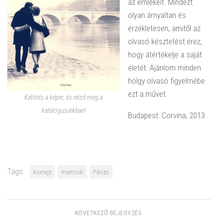
az emlékeit. Mindezt
olyan árnyaltan és
érzékletesen, amitől az
olvasó késztetést érez,
hogy átértékelje a saját
életét. Ajánlom minden
hölgy olvasó figyelmébe
ezt a művet.
Kattints a képre, és nézd meg a
katalógusunkban!
Budapest: Corvina, 2013
Tags:
korrajz
memoár
Párizs
KÖVETKEZŐ BEJEGYZÉS