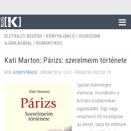
Skip to content
ÉLETRAJZI REGÉNY
/
KÖNYVAJÁNLÓ
/
OLVASÓINK
AJÁNLÁSÁVAL
/
ROMANTIKUS
Kati Marton: Párizs: szerelmeim története
ÍRTA:
KÖNYVTÁROS
· DÁTUM
2016.12.07.
· FRISSÍTVE
2022.01.19.
Igazán különleges
memoár, mondhatni a
kortárs irodalomban
egyedülálló. Egy nagy
volumenű nő mutatja be
az életét, tárja fel előttünk