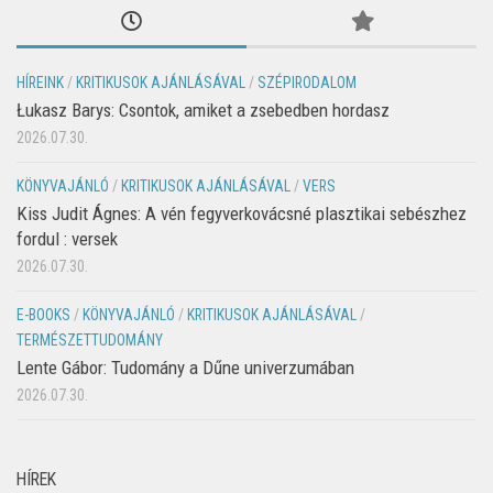
HÍREINK
/
KRITIKUSOK AJÁNLÁSÁVAL
/
SZÉPIRODALOM
Łukasz Barys: Csontok, amiket a zsebedben hordasz
2026.07.30.
KÖNYVAJÁNLÓ
/
KRITIKUSOK AJÁNLÁSÁVAL
/
VERS
Kiss Judit Ágnes: A vén fegyverkovácsné plasztikai sebészhez
fordul : versek
2026.07.30.
E-BOOKS
/
KÖNYVAJÁNLÓ
/
KRITIKUSOK AJÁNLÁSÁVAL
/
TERMÉSZETTUDOMÁNY
Lente Gábor: Tudomány a Dűne univerzumában
2026.07.30.
HÍREK