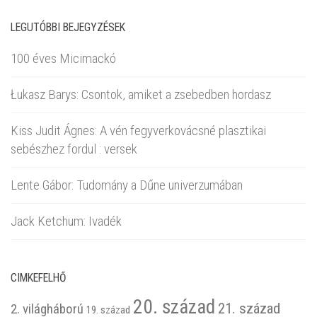
LEGUTÓBBI BEJEGYZÉSEK
100 éves Micimackó
Łukasz Barys: Csontok, amiket a zsebedben hordasz
Kiss Judit Ágnes: A vén fegyverkovácsné plasztikai
sebészhez fordul : versek
Lente Gábor: Tudomány a Dűne univerzumában
Jack Ketchum: Ivadék
CIMKEFELHŐ
20. század
21. század
2. világháború
19. század