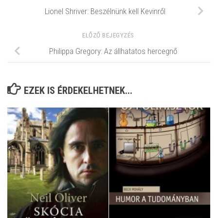
Lionel Shriver: Beszélnünk ​kell Kevinről
ELŐZŐ BEJEGYZÉS
Philippa Gregory: Az ​állhatatos hercegnő
EZEK IS ÉRDEKELHETNEK...