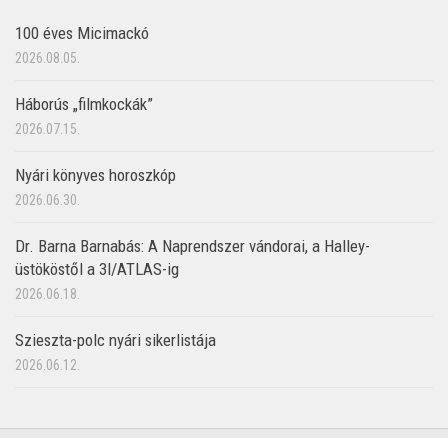
100 éves Micimackó
2026.08.05.
Háborús „filmkockák”
2026.07.15.
Nyári könyves horoszkóp
2026.06.30.
Dr. Barna Barnabás: A Naprendszer vándorai, a Halley-
üstököstől a 3I/ATLAS-ig
2026.06.18.
Szieszta-polc nyári sikerlistája
2026.06.12.