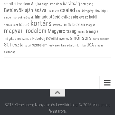
barátság
Anglia
amerikai irodalom
betegség
angol irodalom
család
Betűevők ajánlásával
disztópia
családregény
Budapest
filmadaptáció
halál
gyilkosság
gyász
emberi sorsok
erőszak
kortárs
háború
lélektani
Listák
holokauszt
kötelező
magyar
magyar irodalom
Magyarország
mágia
memoár
női sors
novella
mágikus realizmus
Nobel-díj
nyomozás
párkapcsolat
SCI-eszta
szerelem
USA
társadalomkritika
utazás
sport
testvérek
zsidóság
SZTE Klebelsberg Könyvtár és Levéltár blog © 2026 Minden jog
fenntartva.