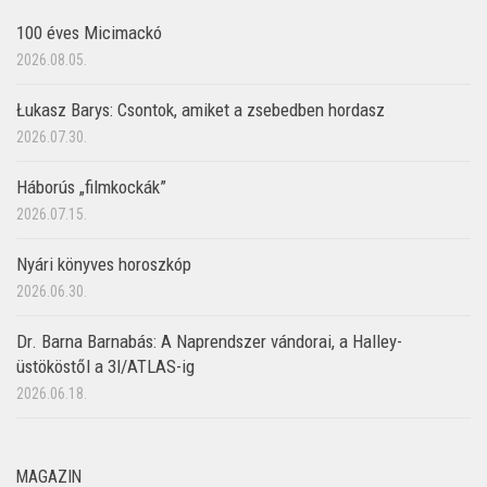
100 éves Micimackó
2026.08.05.
Łukasz Barys: Csontok, amiket a zsebedben hordasz
2026.07.30.
Háborús „filmkockák”
2026.07.15.
Nyári könyves horoszkóp
2026.06.30.
Dr. Barna Barnabás: A Naprendszer vándorai, a Halley-
üstököstől a 3I/ATLAS-ig
2026.06.18.
MAGAZIN