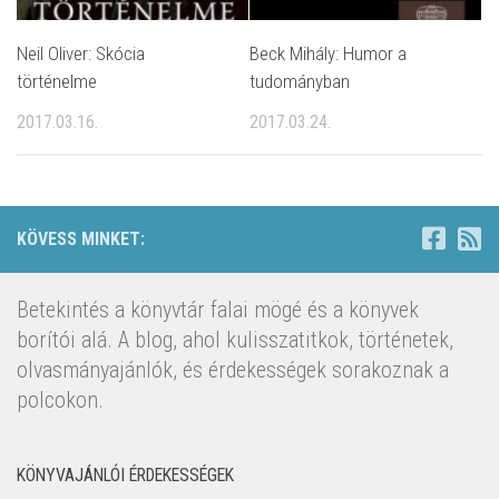
Neil Oliver: Skócia
Beck Mihály: Humor a
történelme
tudományban
2017.03.16.
2017.03.24.
KÖVESS MINKET:
Betekintés a könyvtár falai mögé és a könyvek
borítói alá. A blog, ahol kulisszatitkok, történetek,
olvasmányajánlók, és érdekességek sorakoznak a
polcokon.
KÖNYVAJÁNLÓI ÉRDEKESSÉGEK