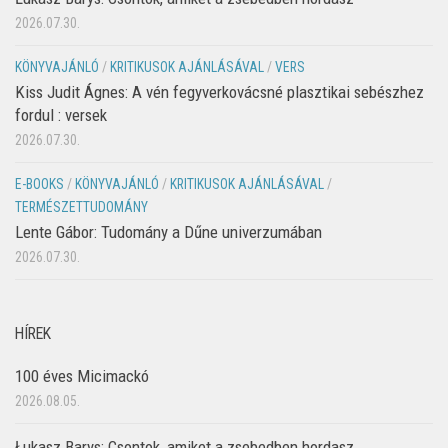
2026.07.30.
KÖNYVAJÁNLÓ
/
KRITIKUSOK AJÁNLÁSÁVAL
/
VERS
Kiss Judit Ágnes: A vén fegyverkovácsné plasztikai sebészhez
fordul : versek
2026.07.30.
E-BOOKS
/
KÖNYVAJÁNLÓ
/
KRITIKUSOK AJÁNLÁSÁVAL
/
TERMÉSZETTUDOMÁNY
Lente Gábor: Tudomány a Dűne univerzumában
2026.07.30.
HÍREK
100 éves Micimackó
2026.08.05.
Łukasz Barys: Csontok, amiket a zsebedben hordasz