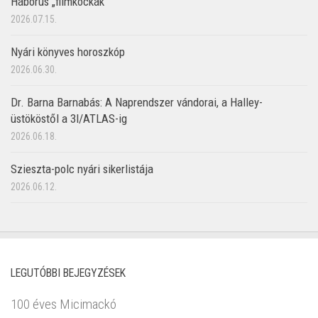
Háborús „filmkockák”
2026.07.15.
Nyári könyves horoszkóp
2026.06.30.
Dr. Barna Barnabás: A Naprendszer vándorai, a Halley-
üstököstől a 3I/ATLAS-ig
2026.06.18.
Szieszta-polc nyári sikerlistája
2026.06.12.
LEGUTÓBBI BEJEGYZÉSEK
100 éves Micimackó