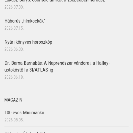
2026.07.30.
Háborús „filmkockák”
2026.07.15.
Nyári könyves horoszkóp
2026.06.30.
Dr. Barna Barnabás: A Naprendszer vándorai, a Halley-
üstököstől a 3I/ATLAS-ig
2026.06.18.
MAGAZIN
100 éves Micimackó
2026.08.05.