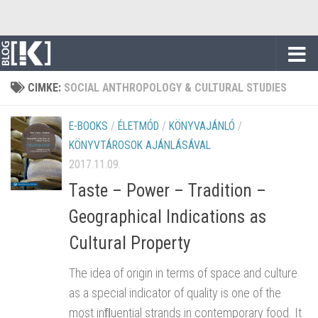
Skip to content
CIMKE:
SOCIAL ANTHROPOLOGY & CULTURAL STUDIES
E-BOOKS
/
ÉLETMÓD
/
KÖNYVAJÁNLÓ
/
KÖNYVTÁROSOK AJÁNLÁSÁVAL
2017.11.09.
Taste – Power – Tradition –
Geographical Indications as
Cultural Property
The idea of origin in terms of space and culture
as a special indicator of quality is one of the
most inﬂuential strands in contemporary food. It