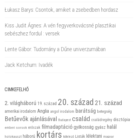
Łukasz Barys: Csontok, amiket a zsebedben hordasz
Kiss Judit Ágnes: A vén fegyverkovácsné plasztikai
sebészhez fordul : versek
Lente Gábor: Tudomány a Dűne univerzumában
Jack Ketchum: Ivadék
CIMKEFELHŐ
20. század
21. század
2. világháború
19. század
barátság
Anglia
amerikai irodalom
betegség
angol irodalom
család
Betűevők ajánlásával
disztópia
családregény
Budapest
filmadaptáció
halál
gyilkosság
gyász
emberi sorsok
erőszak
kortárs
háború
lélektani
Listák
holokauszt
kötelező
magyar