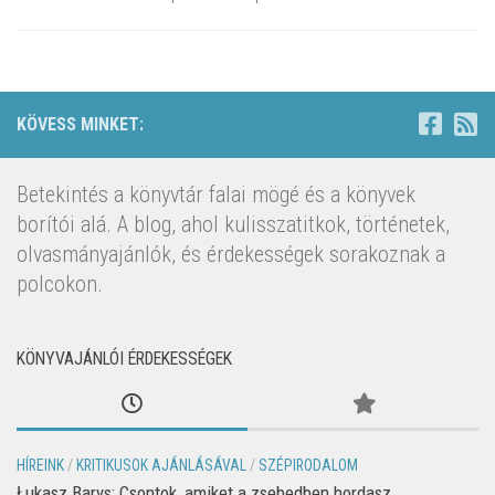
KÖVESS MINKET:
Betekintés a könyvtár falai mögé és a könyvek
borítói alá. A blog, ahol kulisszatitkok, történetek,
olvasmányajánlók, és érdekességek sorakoznak a
polcokon.
KÖNYVAJÁNLÓI ÉRDEKESSÉGEK
HÍREINK
/
KRITIKUSOK AJÁNLÁSÁVAL
/
SZÉPIRODALOM
Łukasz Barys: Csontok, amiket a zsebedben hordasz