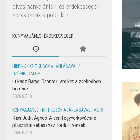
olvasmányajánlók, és érdekességek
sorakoznak a polcokon.
KÖNYVAJÁNLÓI ÉRDEKESSÉGEK
HÍREINK
/
KRITIKUSOK AJÁNLÁSÁVAL
/
SZÉPIRODALOM
Łukasz Barys: Csontok, amiket a zsebedben
hordasz
2026.07.30.
KÖNYVAJÁNLÓ
/
KRITIKUSOK AJÁNLÁSÁVAL
/
VERS
Kiss Judit Ágnes: A vén fegyverkovácsné
plasztikai sebészhez fordul : versek
2026.07.30.