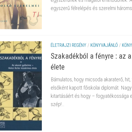
egyszerű félrelépés és szerelmi hároms
ÉLETRAJZI REGÉNY
/
KÖNYVAJÁNLÓ
/
KÖNY
Szakadékból a fényre : az a
élete
Bámulatos, hogy micsoda akaraterő, hit, 
elsőként kapott főiskolai diplomát. Nagyo
kitartásáért és hogy – fogyatékossága e
szép!…