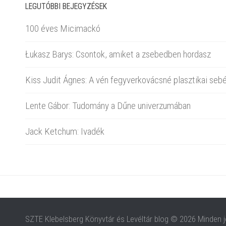
LEGUTÓBBI BEJEGYZÉSEK
100 éves Micimackó
Łukasz Barys: Csontok, amiket a zsebedben hordasz
Kiss Judit Ágnes: A vén fegyverkovácsné plasztikai sebé
Lente Gábor: Tudomány a Dűne univerzumában
Jack Ketchum: Ivadék
SZTE Klebelsberg Könyvtár és Levéltár blog © 2026 Minden j