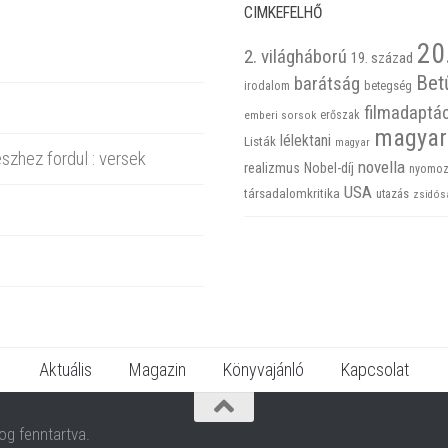
CIMKEFELHŐ
20
2. világháború
19. század
Bet
barátság
betegség
irodalom
filmadaptá
emberi sorsok
erőszak
magyar
lélektani
Listák
magyar
szhez fordul : versek
novella
realizmus
Nobel-díj
nyomoz
USA
társadalomkritika
utazás
zsidós
Aktuális
Magazin
Könyvajánló
Kapcsolat
og fenntartva.