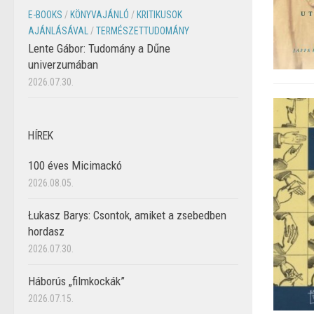
E-BOOKS
/
KÖNYVAJÁNLÓ
/
KRITIKUSOK
AJÁNLÁSÁVAL
/
TERMÉSZETTUDOMÁNY
Lente Gábor: Tudomány a Dűne
univerzumában
2026.07.30.
HÍREK
100 éves Micimackó
2026.08.05.
Łukasz Barys: Csontok, amiket a zsebedben
hordasz
2026.07.30.
Háborús „filmkockák”
2026.07.15.