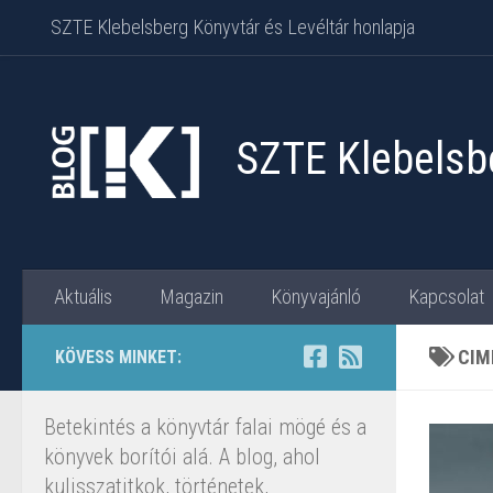
SZTE Klebelsberg Könyvtár és Levéltár honlapja
Skip to content
SZTE Klebelsbe
Aktuális
Magazin
Könyvajánló
Kapcsolat
CIM
KÖVESS MINKET:
Betekintés a könyvtár falai mögé és a
könyvek borítói alá. A blog, ahol
kulisszatitkok, történetek,