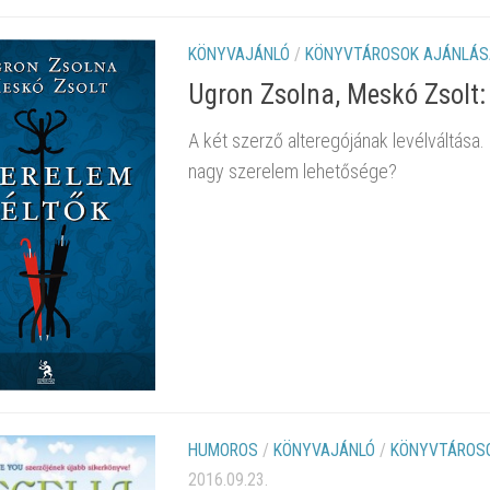
KÖNYVAJÁNLÓ
/
KÖNYVTÁROSOK AJÁNLÁS
Ugron Zsolna, Meskó Zsolt:
A két szerző alteregójának levélváltása.
nagy szerelem lehetősége?
HUMOROS
/
KÖNYVAJÁNLÓ
/
KÖNYVTÁROS
2016.09.23.