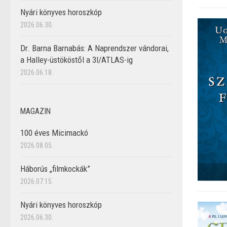
Nyári könyves horoszkóp
2026.06.30.
Dr. Barna Barnabás: A Naprendszer vándorai,
a Halley-üstököstől a 3I/ATLAS-ig
2026.06.18.
MAGAZIN
100 éves Micimackó
2026.08.05.
Háborús „filmkockák”
2026.07.15.
Nyári könyves horoszkóp
2026.06.30.