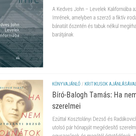
A Kedves John – Levelek Kaliforniába 
Imrének, amelyben a szerző a fiktív irod
bánatát őszintén és tabuk nélkül megír
barátjának.
KÖNYVAJÁNLÓ
/
KRITIKUSOK AJÁNLÁSÁVA
Bíró-Balogh Tamás: Ha nem 
szerelmei
Ezúttal Kosztolányi Dezső és Radákovich
utolsó pár hónapját megédesítő szerelm
egyszerűnek és magától értetődőnek. A 