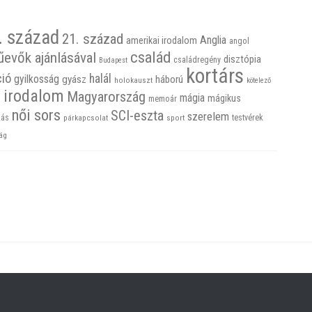
. század
21. század
Anglia
amerikai irodalom
angol
család
űevők ajánlásával
disztópia
családregény
Budapest
kortárs
ció
halál
gyilkosság
gyász
háború
holokauszt
kötelező
 irodalom
Magyarország
mágia
mágikus
memoár
női sors
SCI-eszta
szerelem
ás
sport
testvérek
párkapcsolat
ág