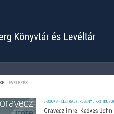
rg Könyvtár és Levéltár
KE:
LEVELEZÉS
E-BOOKS
/
ÉLETRAJZI REGÉNY
/
KRITIKUSO
Oravecz Imre: Kedves John 