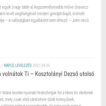
az egyik (vagy talán a) legszemélyesebb műve Oravecz
almi levél segítségével minden gondját-baját, örömét-
hatja – a valóságban egyébként nem létező – John nevű
L
/
NAPLÓ, LEVELEZÉS
2021.04.26.
volnátok Ti – Kosztolányi Dezső utolsó
 Mária levelei nyomán fedezhetjük fel a híres író életének
et, mely csak első ránézésre tűnik könnyűnek,
valóság sokkal racionálisabb, és még csak nem is