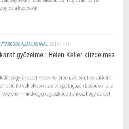
zög ez a kapcsolat.
VTÁROSOK AJÁNLÁSÁVAL
2019.11.11.
karat győzelme : Helen Keller küzdelmes
tudásvágy lakozott Helen Kellerben, aki siket és vakként
n bátorító volt olvasni az életrajzát, igazán becsülöm őt a
llenére is – mindvégig ragaszkodott ahhoz, hogy az élet