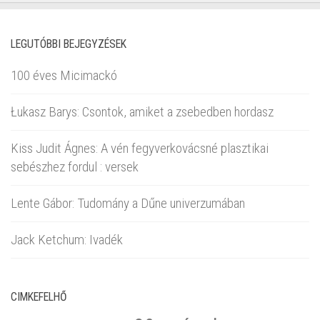
LEGUTÓBBI BEJEGYZÉSEK
100 éves Micimackó
Łukasz Barys: Csontok, amiket a zsebedben hordasz
Kiss Judit Ágnes: A vén fegyverkovácsné plasztikai
sebészhez fordul : versek
Lente Gábor: Tudomány a Dűne univerzumában
Jack Ketchum: Ivadék
CIMKEFELHŐ