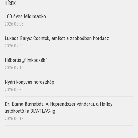
HÍREK
100 éves Micimackó
2026.08.05.
Łukasz Barys: Csontok, amiket a zsebedben hordasz
2026.07.30.
Háborús „filmkockák”
2026.07.15.
Nyári könyves horoszkóp
2026.06.30.
Dr. Barna Barnabás: A Naprendszer vándorai, a Halley-
üstököstől a 3I/ATLAS-ig
2026.06.18.