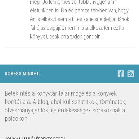
meg. Jó lenne kicsivel több „hygge” a mi
életünkben is. Na és persze tervben van, hogy
én is elkészítsem a híres kanelsneglet, a dánok
fahéjas csigáját, mert mióta elkezdtem ezt a
könyvet, csak arra tudok gondolni…
KÖVESS MINKET:
Betekintés a könyvtár falai mögé és a könyvek
borítói alá. A blog, ahol kulisszatitkok, történetek,
olvasmányajánlók, és érdekességek sorakoznak a
polcokon.