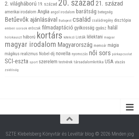
20. század
21. század
2. világháború
19. század
barátság
Anglia
amerikai irodalom
betegség
angol irodalom
család
Betűevők ajánlásával
disztópia
családregény
Budapest
filmadaptáció
halál
gyilkosság
gyász
emberi sorsok
erőszak
kortárs
háború
lélektani
Listák
holokauszt
kötelező
magyar
magyar irodalom
Magyarország
mágia
memoár
női sors
novella
mágikus realizmus
Nobel-díj
nyomozás
párkapcsolat
SCI-eszta
szerelem
USA
társadalomkritika
utazás
sport
testvérek
zsidóság
SZTE Klebelsberg Könyvtár és Levéltár blog © 2026 Minden jog