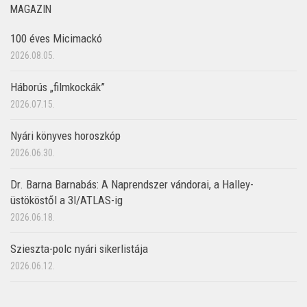
MAGAZIN
100 éves Micimackó
2026.08.05.
Háborús „filmkockák”
2026.07.15.
Nyári könyves horoszkóp
2026.06.30.
Dr. Barna Barnabás: A Naprendszer vándorai, a Halley-
üstököstől a 3I/ATLAS-ig
2026.06.18.
Szieszta-polc nyári sikerlistája
2026.06.12.