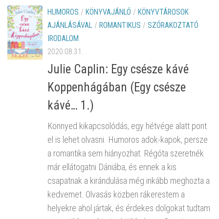
HUMOROS
/
KÖNYVAJÁNLÓ
/
KÖNYVTÁROSOK
AJÁNLÁSÁVAL
/
ROMANTIKUS
/
SZÓRAKOZTATÓ
IRODALOM
2020.08.31.
Julie Caplin: Egy ​csésze kávé
Koppenhágában (Egy csésze
kávé… 1.)
Könnyed kikapcsolódás, egy hétvége alatt pont
el is lehet olvasni. Humoros adok-kapok, persze
a romantika sem hiányozhat. Régóta szeretnék
már ellátogatni Dániába, és ennek a kis
csapatnak a kirándulása még inkább meghozta a
kedvemet. Olvasás közben rákerestem a
helyekre ahol jártak, és érdekes dolgokat tudtam