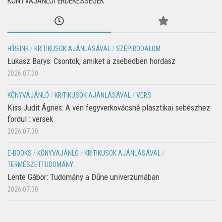
KÖNYVAJÁNLÓI ÉRDEKESSÉGEK
HÍREINK
/
KRITIKUSOK AJÁNLÁSÁVAL
/
SZÉPIRODALOM
Łukasz Barys: Csontok, amiket a zsebedben hordasz
2026.07.30.
KÖNYVAJÁNLÓ
/
KRITIKUSOK AJÁNLÁSÁVAL
/
VERS
Kiss Judit Ágnes: A vén fegyverkovácsné plasztikai sebészhez
fordul : versek
2026.07.30.
E-BOOKS
/
KÖNYVAJÁNLÓ
/
KRITIKUSOK AJÁNLÁSÁVAL
/
TERMÉSZETTUDOMÁNY
Lente Gábor: Tudomány a Dűne univerzumában
2026.07.30.