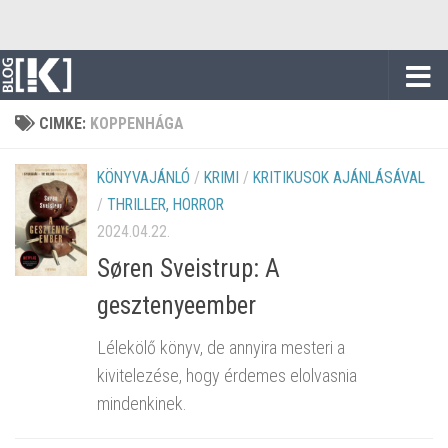
Skip to content
CIMKE:
KOPPENHÁGA
KÖNYVAJÁNLÓ
/
KRIMI
/
KRITIKUSOK AJÁNLÁSÁVAL
/
THRILLER, HORROR
2024.04.22.
Søren Sveistrup: A
gesztenyeember
Lélekölő könyv, de annyira mesteri a
kivitelezése, hogy érdemes elolvasnia
mindenkinek.