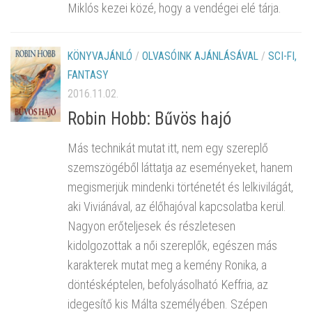
Miklós kezei közé, hogy a vendégei elé tárja.
KÖNYVAJÁNLÓ
/
OLVASÓINK AJÁNLÁSÁVAL
/
SCI-FI,
FANTASY
2016.11.02.
Robin Hobb: Bűvös hajó
Más technikát mutat itt, nem egy szereplő
szemszögéből láttatja az eseményeket, hanem
megismerjük mindenki történetét és lelkivilágát,
aki Viviánával, az élőhajóval kapcsolatba kerül.
Nagyon erőteljesek és részletesen
kidolgozottak a női szereplők, egészen más
karakterek mutat meg a kemény Ronika, a
döntésképtelen, befolyásolható Keffria, az
idegesítő kis Málta személyében. Szépen