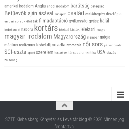
barátság
Anglia
amerikai irodalom
betegség
angol irodalom
család
Betűevők ajánlásával
disztópia
családregény
Budapest
filmadaptáció
halál
gyilkosság
gyász
emberi sorsok
erőszak
kortárs
háború
lélektani
Listák
holokauszt
kötelező
magyar
magyar irodalom
Magyarország
mágia
memoár
női sors
novella
mágikus realizmus
Nobel-díj
nyomozás
párkapcsolat
SCI-eszta
szerelem
USA
társadalomkritika
utazás
sport
testvérek
zsidóság
SZTE Klebelsberg Könyvtár és Levéltár blog © 2026 Minden jog
fenntartva.