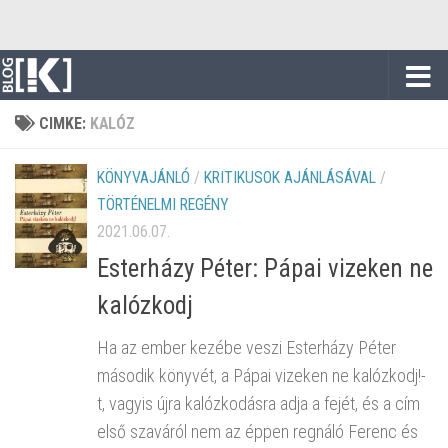
Skip to content
CIMKE:
KALÓZ
KÖNYVAJÁNLÓ
/
KRITIKUSOK AJÁNLÁSÁVAL
/
TÖRTÉNELMI REGÉNY
2021.06.07.
Esterházy Péter: Pápai vizeken ne
kalózkodj
Ha az ember kezébe veszi Esterházy Péter
második könyvét, a Pápai vizeken ne kalózkodj!-
t, vagyis újra kalózkodásra adja a fejét, és a cím
első szaváról nem az éppen regnáló Ferenc és