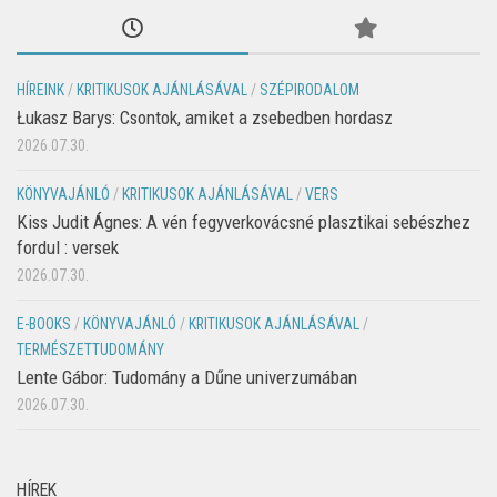
HÍREINK
/
KRITIKUSOK AJÁNLÁSÁVAL
/
SZÉPIRODALOM
Łukasz Barys: Csontok, amiket a zsebedben hordasz
2026.07.30.
KÖNYVAJÁNLÓ
/
KRITIKUSOK AJÁNLÁSÁVAL
/
VERS
Kiss Judit Ágnes: A vén fegyverkovácsné plasztikai sebészhez
fordul : versek
2026.07.30.
E-BOOKS
/
KÖNYVAJÁNLÓ
/
KRITIKUSOK AJÁNLÁSÁVAL
/
TERMÉSZETTUDOMÁNY
Lente Gábor: Tudomány a Dűne univerzumában
2026.07.30.
HÍREK