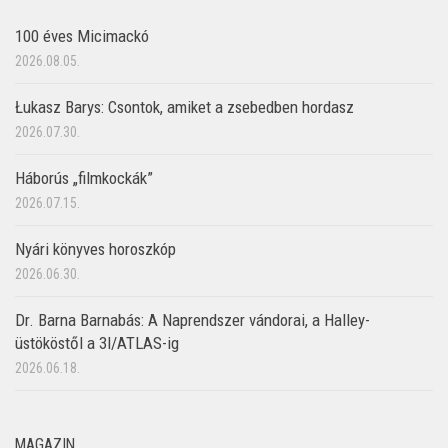
100 éves Micimackó
2026.08.05.
Łukasz Barys: Csontok, amiket a zsebedben hordasz
2026.07.30.
Háborús „filmkockák”
2026.07.15.
Nyári könyves horoszkóp
2026.06.30.
Dr. Barna Barnabás: A Naprendszer vándorai, a Halley-
üstököstől a 3I/ATLAS-ig
2026.06.18.
MAGAZIN