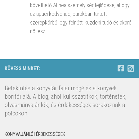
követhető Althea személyiségfejlődése, ahogy
az apuci kedvence, burokban tartott
szerepkörből egy felnőtt, küzdeni tudó és akaró
nő lesz.
KÖVESS MINKET:
Betekintés a könyvtár falai mögé és a könyvek
borítói alá. A blog, ahol kulisszatitkok, történetek,
olvasmányajánlók, és érdekességek sorakoznak a
polcokon.
KÖNYVAJÁNLÓI ÉRDEKESSÉGEK