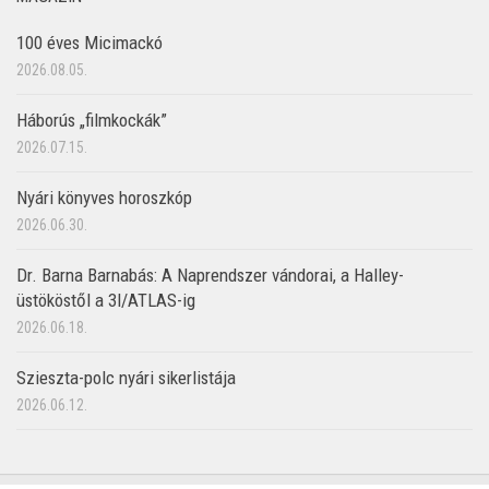
100 éves Micimackó
2026.08.05.
Háborús „filmkockák”
2026.07.15.
Nyári könyves horoszkóp
2026.06.30.
Dr. Barna Barnabás: A Naprendszer vándorai, a Halley-
üstököstől a 3I/ATLAS-ig
2026.06.18.
Szieszta-polc nyári sikerlistája
2026.06.12.