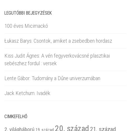
LEGUTÓBBI BEJEGYZÉSEK
100 éves Micimackó
Łukasz Barys: Csontok, amiket a zsebedben hordasz
Kiss Judit Ágnes: A vén fegyverkovácsné plasztikai
sebészhez fordul : versek
Lente Gábor: Tudomány a Dűne univerzumában
Jack Ketchum: Ivadék
CIMKEFELHŐ
20. század
21. század
2. világháború
19. század