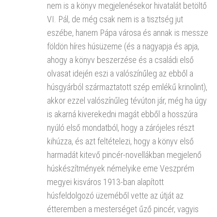
nem is a könyv megjelenésekor hivatalát betöltő
VI. Pál, de még csak nem is a tisztség jut
eszébe, hanem Pápa városa és annak is messze
földön híres húsüzeme (és a nagyapja és apja,
ahogy a könyv beszerzése és a családi első
olvasat idején eszi a valószínűleg az ebből a
húsgyárból származtatott szép emlékű krinolint),
akkor ezzel valószínűleg tévúton jár, még ha úgy
is akarná kiverekedni magát ebből a hosszúra
nyúló első mondatból, hogy a zárójeles részt
kihúzza, és azt feltételezi, hogy a könyv első
harmadát kitevő pincér-novellákban megjelenő
húskészítmények némelyike eme Veszprém
megyei kisváros 1913-ban alapított
húsfeldolgozó üzeméből vette az útját az
étteremben a mesterséget űző pincér, vagyis