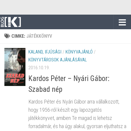
Skip to content
CIMKE:
JÁTÉKKÖNYV
KALAND, IFJÚSÁGI
/
KÖNYVAJÁNLÓ
/
KÖNYVTÁROSOK AJÁNLÁSÁVAL
2016.10.19.
Kardos Péter – Nyári Gábor:
Szabad nép
Kardos Péter és Nyári Gábor arra vállalkozott,
hogy 1956-ról készít egy lapozgatós
játékkönyvet, amiben Te magad is lehetsz
forradalmár, és ha úgy alakul, gyorsan eljuthatsz a