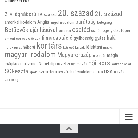
CIMKEFELHŐ
20. század
21. század
2. világháború
19. század
barátság
Anglia
amerikai irodalom
betegség
angol irodalom
család
Betűevők ajánlásával
disztópia
családregény
Budapest
filmadaptáció
halál
gyilkosság
gyász
emberi sorsok
erőszak
kortárs
háború
lélektani
Listák
holokauszt
kötelező
magyar
magyar irodalom
Magyarország
mágia
memoár
női sors
novella
mágikus realizmus
Nobel-díj
nyomozás
párkapcsolat
SCI-eszta
szerelem
USA
társadalomkritika
utazás
sport
testvérek
zsidóság