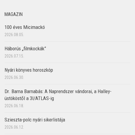
MAGAZIN
100 éves Micimackó
2026.08.05.
Háborús „filmkockák”
2026.07.15.
Nyári könyves horoszkóp
2026.06.30.
Dr. Barna Barnabás: A Naprendszer vándorai, a Halley-
üstököstől a 3I/ATLAS-ig
2026.06.18.
Szieszta-polc nyári sikerlistája
2026.06.12.