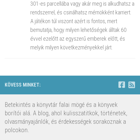
301-es parcellába vagy akár meg is alkudhatsz a
rendszerrel, és csinálhatsz mérnökként karriert.
A játékon túl viszont azért is fontos, mert
bemutatja, hogy milyen lehetőségek álltak 60
évvel ezelőtt az egyszerű emberek előtt, és
melyik milyen következményekkel járt.
KÖVESS MINKET:
Betekintés a könyvtár falai mögé és a könyvek
borítói alá. A blog, ahol kulisszatitkok, történetek,
olvasmányajánlók, és érdekességek sorakoznak a
polcokon.