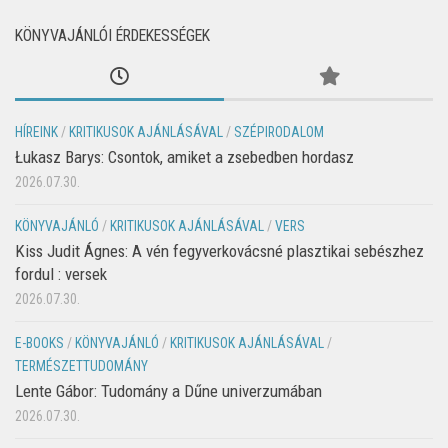
KÖNYVAJÁNLÓI ÉRDEKESSÉGEK
HÍREINK
/
KRITIKUSOK AJÁNLÁSÁVAL
/
SZÉPIRODALOM
Łukasz Barys: Csontok, amiket a zsebedben hordasz
2026.07.30.
KÖNYVAJÁNLÓ
/
KRITIKUSOK AJÁNLÁSÁVAL
/
VERS
Kiss Judit Ágnes: A vén fegyverkovácsné plasztikai sebészhez
fordul : versek
2026.07.30.
E-BOOKS
/
KÖNYVAJÁNLÓ
/
KRITIKUSOK AJÁNLÁSÁVAL
/
TERMÉSZETTUDOMÁNY
Lente Gábor: Tudomány a Dűne univerzumában
2026.07.30.