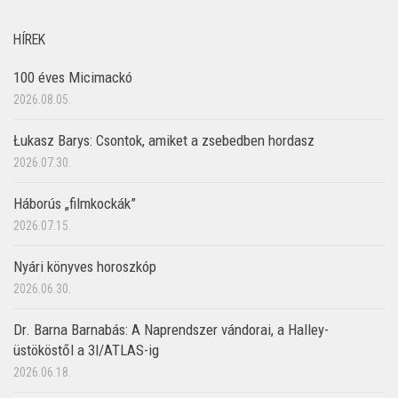
HÍREK
100 éves Micimackó
2026.08.05.
Łukasz Barys: Csontok, amiket a zsebedben hordasz
2026.07.30.
Háborús „filmkockák”
2026.07.15.
Nyári könyves horoszkóp
2026.06.30.
Dr. Barna Barnabás: A Naprendszer vándorai, a Halley-
üstököstől a 3I/ATLAS-ig
2026.06.18.