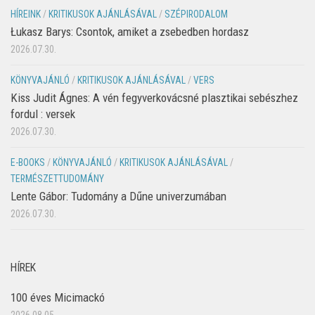
HÍREINK
/
KRITIKUSOK AJÁNLÁSÁVAL
/
SZÉPIRODALOM
Łukasz Barys: Csontok, amiket a zsebedben hordasz
2026.07.30.
KÖNYVAJÁNLÓ
/
KRITIKUSOK AJÁNLÁSÁVAL
/
VERS
Kiss Judit Ágnes: A vén fegyverkovácsné plasztikai sebészhez
fordul : versek
2026.07.30.
E-BOOKS
/
KÖNYVAJÁNLÓ
/
KRITIKUSOK AJÁNLÁSÁVAL
/
TERMÉSZETTUDOMÁNY
Lente Gábor: Tudomány a Dűne univerzumában
2026.07.30.
HÍREK
100 éves Micimackó
2026.08.05.