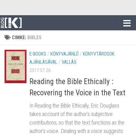
Skip to content
CIMKE:
BIBLES
E-BOOKS
/
KÖNYVAJÁNLÓ
/
KÖNYVTÁROSOK
AJÁNLÁSÁVAL
/
VALLÁS
2017.07.26.
Reading the Bible Ethically :
Recovering the Voice in the Text
In Reading the Bible Ethically, Eric Douglass
takes account of the author’s subjective
contributions, so that the text functions as the
author’s voice. Dealing with a voice suggests