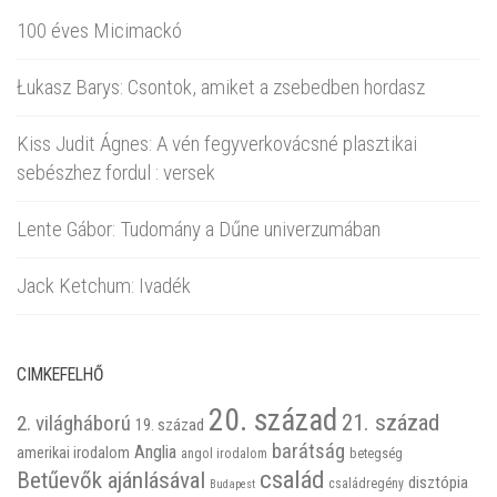
100 éves Micimackó
Łukasz Barys: Csontok, amiket a zsebedben hordasz
Kiss Judit Ágnes: A vén fegyverkovácsné plasztikai
sebészhez fordul : versek
Lente Gábor: Tudomány a Dűne univerzumában
Jack Ketchum: Ivadék
CIMKEFELHŐ
20. század
21. század
2. világháború
19. század
barátság
Anglia
amerikai irodalom
betegség
angol irodalom
család
Betűevők ajánlásával
disztópia
családregény
Budapest