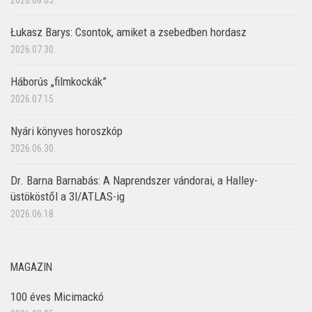
Łukasz Barys: Csontok, amiket a zsebedben hordasz
2026.07.30.
Háborús „filmkockák”
2026.07.15.
Nyári könyves horoszkóp
2026.06.30.
Dr. Barna Barnabás: A Naprendszer vándorai, a Halley-
üstököstől a 3I/ATLAS-ig
2026.06.18.
MAGAZIN
100 éves Micimackó