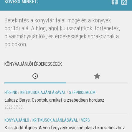
KÖVESS MINKET:
Betekintés a könyvtár falai mögé és a könyvek
borítói alá. A blog, ahol kulisszatitkok, történetek,
olvasmányajánlók, és érdekességek sorakoznak a
polcokon.
KÖNYVAJÁNLÓI ÉRDEKESSÉGEK
HÍREINK
/
KRITIKUSOK AJÁNLÁSÁVAL
/
SZÉPIRODALOM
Łukasz Barys: Csontok, amiket a zsebedben hordasz
2026.07.30.
KÖNYVAJÁNLÓ
/
KRITIKUSOK AJÁNLÁSÁVAL
/
VERS
Kiss Judit Ágnes: A vén fegyverkovácsné plasztikai sebészhez