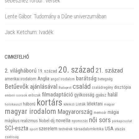
sebészhez fordul : versek
Lente Gábor: Tudomány a Dűne univerzumában
Jack Ketchum: Ivadék
CIMKEFELHŐ
20. század
21. század
2. világháború
19. század
barátság
Anglia
amerikai irodalom
betegség
angol irodalom
család
Betűevők ajánlásával
disztópia
családregény
Budapest
filmadaptáció
halál
gyilkosság
gyász
emberi sorsok
erőszak
kortárs
háború
lélektani
Listák
holokauszt
kötelező
magyar
magyar irodalom
Magyarország
mágia
memoár
női sors
novella
mágikus realizmus
Nobel-díj
nyomozás
párkapcsolat
SCI-eszta
szerelem
USA
társadalomkritika
utazás
sport
testvérek
zsidóság