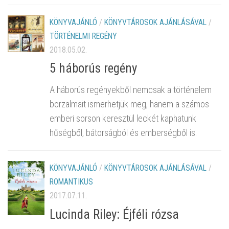
KÖNYVAJÁNLÓ
/
KÖNYVTÁROSOK AJÁNLÁSÁVAL
/
TÖRTÉNELMI REGÉNY
2018.05.02.
5 háborús regény
A háborús regényekből nemcsak a történelem
borzalmait ismerhetjük meg, hanem a számos
emberi sorson keresztül leckét kaphatunk
hűségből, bátorságból és emberségből is.
KÖNYVAJÁNLÓ
/
KÖNYVTÁROSOK AJÁNLÁSÁVAL
/
ROMANTIKUS
2017.07.11.
Lucinda Riley: Éjféli rózsa