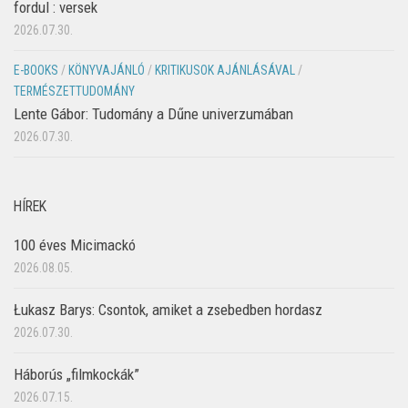
fordul : versek
2026.07.30.
E-BOOKS
/
KÖNYVAJÁNLÓ
/
KRITIKUSOK AJÁNLÁSÁVAL
/
TERMÉSZETTUDOMÁNY
Lente Gábor: Tudomány a Dűne univerzumában
2026.07.30.
HÍREK
100 éves Micimackó
2026.08.05.
Łukasz Barys: Csontok, amiket a zsebedben hordasz
2026.07.30.
Háborús „filmkockák”
2026.07.15.