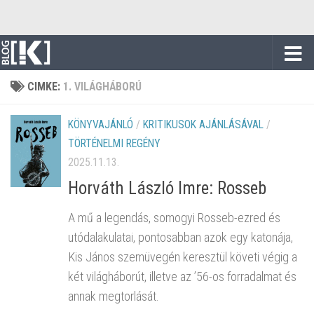
Skip to content
CIMKE:
1. VILÁGHÁBORÚ
KÖNYVAJÁNLÓ
/
KRITIKUSOK AJÁNLÁSÁVAL
/
TÖRTÉNELMI REGÉNY
2025.11.13.
Horváth László Imre: Rosseb
A mű a legendás, somogyi Rosseb-ezred és
utódalakulatai, pontosabban azok egy katonája,
Kis János szemüvegén keresztül követi végig a
két világháborút, illetve az ’56-os forradalmat és
annak megtorlását.