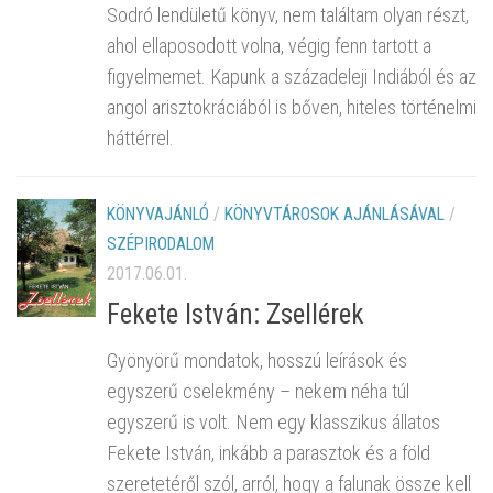
Sodró lendületű könyv, nem találtam olyan részt,
ahol ellaposodott volna, végig fenn tartott a
figyelmemet. Kapunk a századeleji Indiából és az
angol arisztokráciából is bőven, hiteles történelmi
háttérrel.
KÖNYVAJÁNLÓ
/
KÖNYVTÁROSOK AJÁNLÁSÁVAL
/
SZÉPIRODALOM
2017.06.01.
Fekete István: Zsellérek
Gyönyörű mondatok, hosszú leírások és
egyszerű cselekmény – nekem néha túl
egyszerű is volt. Nem egy klasszikus állatos
Fekete István, inkább a parasztok és a föld
szeretetéről szól, arról, hogy a falunak össze kell