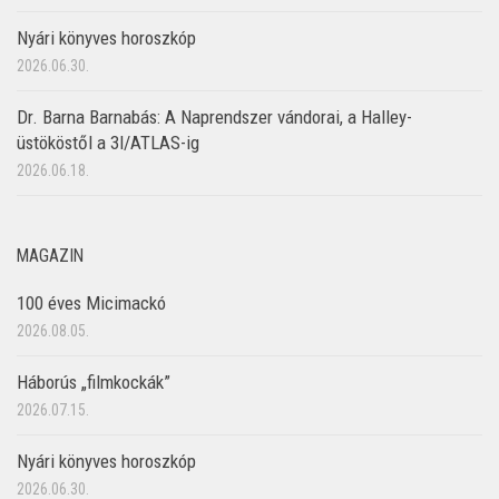
Nyári könyves horoszkóp
2026.06.30.
Dr. Barna Barnabás: A Naprendszer vándorai, a Halley-
üstököstől a 3I/ATLAS-ig
2026.06.18.
MAGAZIN
100 éves Micimackó
2026.08.05.
Háborús „filmkockák”
2026.07.15.
Nyári könyves horoszkóp
2026.06.30.