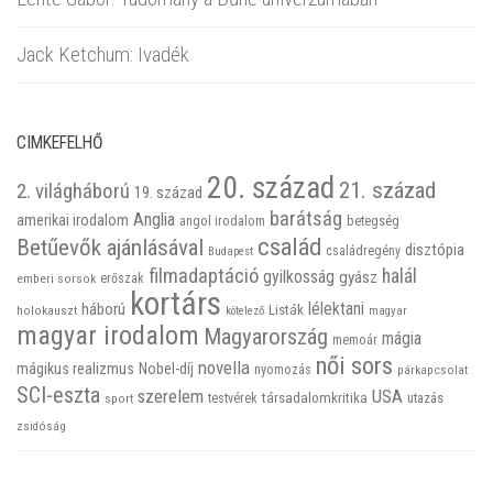
Jack Ketchum: Ivadék
CIMKEFELHŐ
20. század
21. század
2. világháború
19. század
barátság
Anglia
amerikai irodalom
betegség
angol irodalom
család
Betűevők ajánlásával
disztópia
családregény
Budapest
filmadaptáció
halál
gyilkosság
gyász
emberi sorsok
erőszak
kortárs
háború
lélektani
Listák
holokauszt
kötelező
magyar
magyar irodalom
Magyarország
mágia
memoár
női sors
novella
mágikus realizmus
Nobel-díj
nyomozás
párkapcsolat
SCI-eszta
szerelem
USA
társadalomkritika
utazás
sport
testvérek
zsidóság