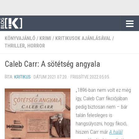
Skip to content
KÖNYVAJÁNLÓ
/
KRIMI
/
KRITIKUSOK AJÁNLÁSÁVAL
/
THRILLER, HORROR
Caleb Carr: A sötétség angyala
ÍRTA:
KRITIKUS
· DÁTUM
2021.07.20.
· FRISSÍTVE
2022.05.05.
„1896-ban nem volt ez még
így, Caleb Carr fikciójában
pedig biztosan nem – bár
talán felesleges is
hangsúlyozni, hogy fikció,
hiszen Carr már
A halál