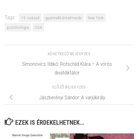
Tags:
19. század
gyermekbántalmazás
New York
pszichológia
USA
KÖVETKEZŐ BEJEGYZÉS
Simonovics Ildikó: Rotschild Klára – A vörös
divatdiktátor
ELŐZŐ BEJEGYZÉS
Jászberényi Sándor: A varjúkirály
EZEK IS ÉRDEKELHETNEK...