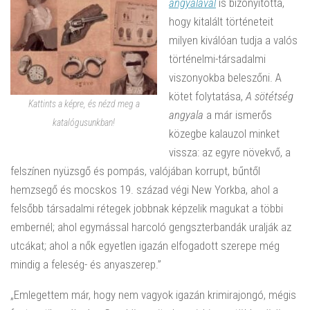
angyalával
is bizonyította,
hogy kitalált történeteit
milyen kiválóan tudja a valós
történelmi-társadalmi
viszonyokba beleszőni. A
kötet folytatása,
A sötétség
Kattints a képre, és nézd meg a
angyala
a már ismerős
katalógusunkban!
közegbe kalauzol minket
vissza: az egyre növekvő, a
felszínen nyüzsgő és pompás, valójában korrupt, bűntől
hemzsegő és mocskos 19. század végi New Yorkba, ahol a
felsőbb társadalmi rétegek jobbnak képzelik magukat a többi
embernél; ahol egymással harcoló gengszterbandák uralják az
utcákat; ahol a nők egyetlen igazán elfogadott szerepe még
mindig a feleség- és anyaszerep.”
„Emlegettem már, hogy nem vagyok igazán krimirajongó, mégis