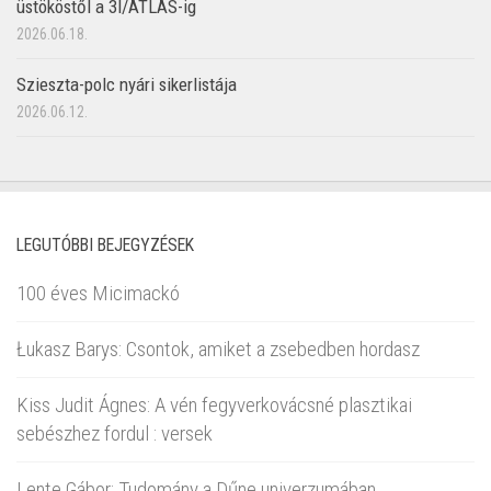
üstököstől a 3I/ATLAS-ig
2026.06.18.
Szieszta-polc nyári sikerlistája
2026.06.12.
LEGUTÓBBI BEJEGYZÉSEK
100 éves Micimackó
Łukasz Barys: Csontok, amiket a zsebedben hordasz
Kiss Judit Ágnes: A vén fegyverkovácsné plasztikai
sebészhez fordul : versek
Lente Gábor: Tudomány a Dűne univerzumában