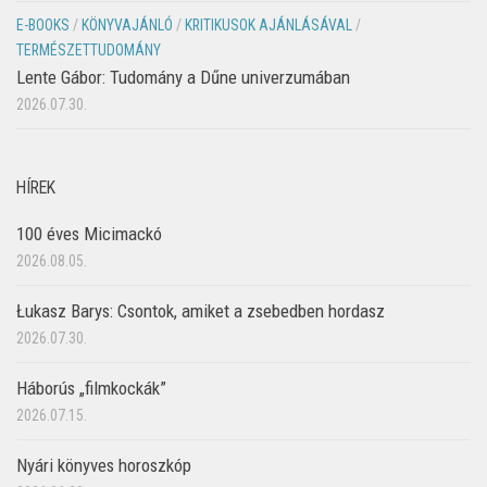
E-BOOKS
/
KÖNYVAJÁNLÓ
/
KRITIKUSOK AJÁNLÁSÁVAL
/
TERMÉSZETTUDOMÁNY
Lente Gábor: Tudomány a Dűne univerzumában
2026.07.30.
HÍREK
100 éves Micimackó
2026.08.05.
Łukasz Barys: Csontok, amiket a zsebedben hordasz
2026.07.30.
Háborús „filmkockák”
2026.07.15.
Nyári könyves horoszkóp