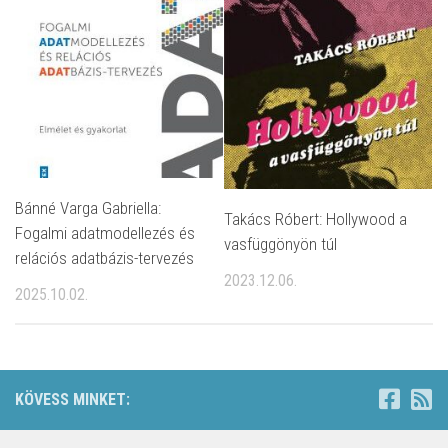
Bánné Varga Gabriella:
Takács Róbert: Hollywood a
Fogalmi adatmodellezés és
vasfüggönyön túl
relációs adatbázis-tervezés
2023.12.06.
2025.10.02.
KÖVESS MINKET: