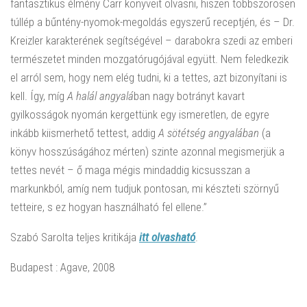
fantasztikus élmény Carr könyveit olvasni, hiszen többszörösen
túllép a bűntény-nyomok-megoldás egyszerű receptjén, és – Dr.
Kreizler karakterének segítségével – darabokra szedi az emberi
természetet minden mozgatórugójával együtt. Nem feledkezik
el arról sem, hogy nem elég tudni, ki a tettes, azt bizonyítani is
kell. Így, míg
A halál angyalá
ban nagy botrányt kavart
gyilkosságok nyomán kergettünk egy ismeretlen, de egyre
inkább kiismerhető tettest, addig
A sötétség angyalában
(a
könyv hosszúságához mérten) szinte azonnal megismerjük a
tettes nevét – ő maga mégis mindaddig kicsusszan a
markunkból, amíg nem tudjuk pontosan, mi készteti szörnyű
tetteire, s ez hogyan használható fel ellene.”
Szabó Sarolta teljes kritikája
itt olvasható
.
Budapest : Agave, 2008