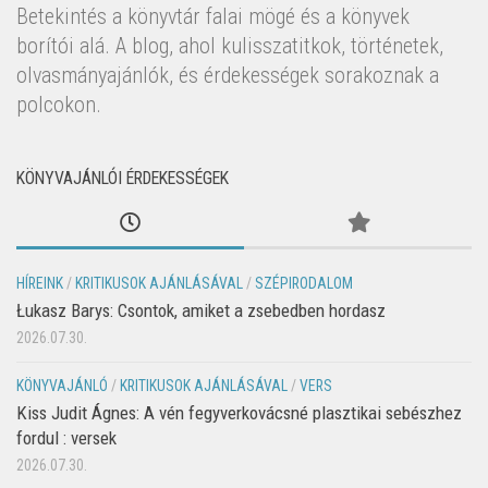
Betekintés a könyvtár falai mögé és a könyvek
borítói alá. A blog, ahol kulisszatitkok, történetek,
olvasmányajánlók, és érdekességek sorakoznak a
polcokon.
KÖNYVAJÁNLÓI ÉRDEKESSÉGEK
HÍREINK
/
KRITIKUSOK AJÁNLÁSÁVAL
/
SZÉPIRODALOM
Łukasz Barys: Csontok, amiket a zsebedben hordasz
2026.07.30.
KÖNYVAJÁNLÓ
/
KRITIKUSOK AJÁNLÁSÁVAL
/
VERS
Kiss Judit Ágnes: A vén fegyverkovácsné plasztikai sebészhez
fordul : versek
2026.07.30.