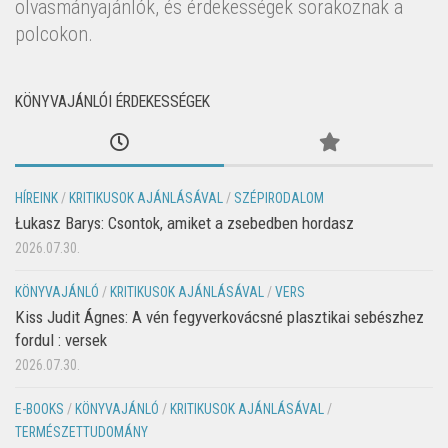
olvasmányajánlók, és érdekességek sorakoznak a
polcokon.
KÖNYVAJÁNLÓI ÉRDEKESSÉGEK
HÍREINK
/
KRITIKUSOK AJÁNLÁSÁVAL
/
SZÉPIRODALOM
Łukasz Barys: Csontok, amiket a zsebedben hordasz
2026.07.30.
KÖNYVAJÁNLÓ
/
KRITIKUSOK AJÁNLÁSÁVAL
/
VERS
Kiss Judit Ágnes: A vén fegyverkovácsné plasztikai sebészhez
fordul : versek
2026.07.30.
E-BOOKS
/
KÖNYVAJÁNLÓ
/
KRITIKUSOK AJÁNLÁSÁVAL
/
TERMÉSZETTUDOMÁNY