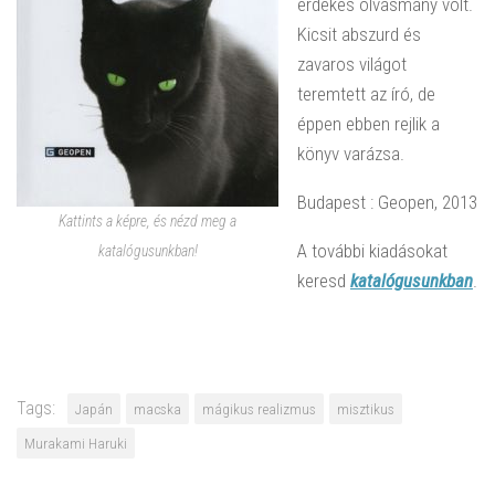
érdekes olvasmány volt.
Kicsit abszurd és
zavaros világot
teremtett az író, de
éppen ebben rejlik a
könyv varázsa.
Budapest : Geopen, 2013
Kattints a képre, és nézd meg a
A további kiadásokat
katalógusunkban!
keresd
katalógusunkban
.
Tags:
Japán
macska
mágikus realizmus
misztikus
Murakami Haruki