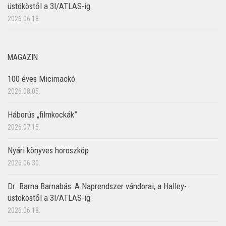
üstököstől a 3I/ATLAS-ig
2026.06.18.
MAGAZIN
100 éves Micimackó
2026.08.05.
Háborús „filmkockák”
2026.07.15.
Nyári könyves horoszkóp
2026.06.30.
Dr. Barna Barnabás: A Naprendszer vándorai, a Halley-
üstököstől a 3I/ATLAS-ig
2026.06.18.