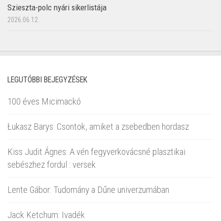
Szieszta-polc nyári sikerlistája
2026.06.12.
LEGUTÓBBI BEJEGYZÉSEK
100 éves Micimackó
Łukasz Barys: Csontok, amiket a zsebedben hordasz
Kiss Judit Ágnes: A vén fegyverkovácsné plasztikai
sebészhez fordul : versek
Lente Gábor: Tudomány a Dűne univerzumában
Jack Ketchum: Ivadék