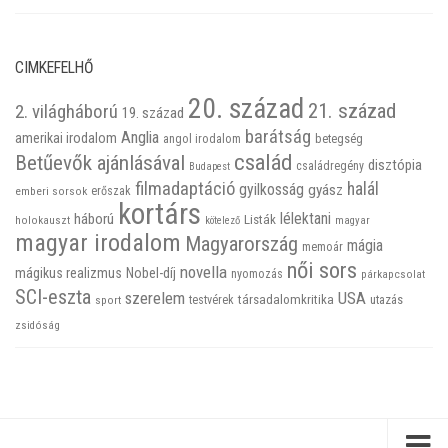
CIMKEFELHŐ
20. század
21. század
2. világháború
19. század
barátság
Anglia
amerikai irodalom
betegség
angol irodalom
család
Betűevők ajánlásával
disztópia
családregény
Budapest
filmadaptáció
halál
gyilkosság
gyász
emberi sorsok
erőszak
kortárs
háború
lélektani
Listák
holokauszt
kötelező
magyar
magyar irodalom
Magyarország
mágia
memoár
női sors
novella
mágikus realizmus
Nobel-díj
nyomozás
párkapcsolat
SCI-eszta
szerelem
USA
társadalomkritika
utazás
sport
testvérek
zsidóság