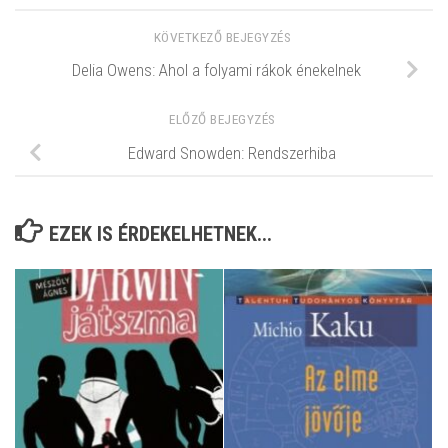
KÖVETKEZŐ BEJEGYZÉS
Delia Owens: Ahol a folyami rákok énekelnek
ELŐZŐ BEJEGYZÉS
Edward Snowden: Rendszerhiba
EZEK IS ÉRDEKELHETNEK...