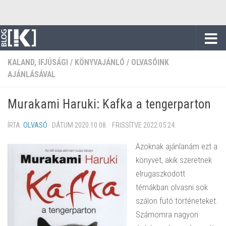
Skip to content
KALAND, IFJÚSÁGI
/
KÖNYVAJÁNLÓ
/
OLVASÓINK
AJÁNLÁSÁVAL
Murakami Haruki: Kafka a tengerparton
ÍRTA:
OLVASÓ
· DÁTUM
2020.10.08.
· FRISSÍTVE
2022.05.24.
Azoknak ajánlanám ezt a
könyvet, akik szeretnek
elrugaszkodott
témákban olvasni sok
szálon futó történeteket.
Számomra nagyon