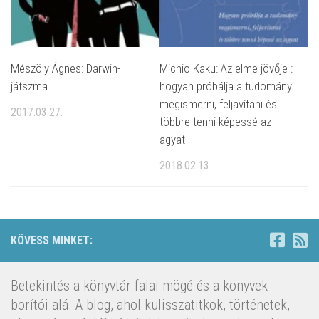
Mészöly Ágnes: Darwin-
Michio Kaku: Az ​elme jövője :
játszma
hogyan próbálja a tudomány
megismerni, feljavítani és
2017.03.27.
többre tenni képessé az
agyat
2018.02.13.
KÖVESS MINKET:
Betekintés a könyvtár falai mögé és a könyvek
borítói alá. A blog, ahol kulisszatitkok, történetek,