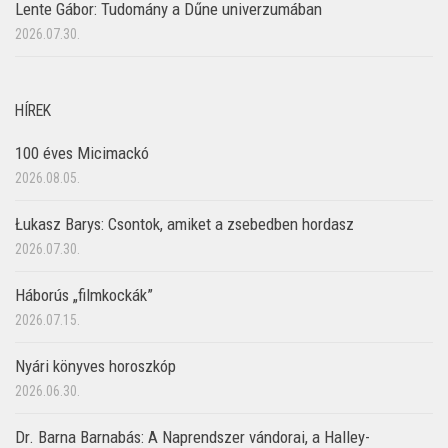
Lente Gábor: Tudomány a Dűne univerzumában
2026.07.30.
HÍREK
100 éves Micimackó
2026.08.05.
Łukasz Barys: Csontok, amiket a zsebedben hordasz
2026.07.30.
Háborús „filmkockák”
2026.07.15.
Nyári könyves horoszkóp
2026.06.30.
Dr. Barna Barnabás: A Naprendszer vándorai, a Halley-