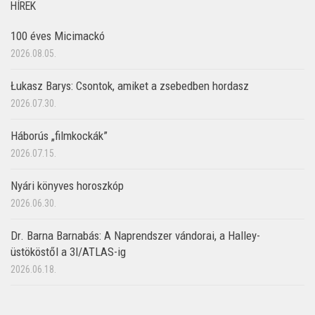
HÍREK
100 éves Micimackó
2026.08.05.
Łukasz Barys: Csontok, amiket a zsebedben hordasz
2026.07.30.
Háborús „filmkockák”
2026.07.15.
Nyári könyves horoszkóp
2026.06.30.
Dr. Barna Barnabás: A Naprendszer vándorai, a Halley-
üstököstől a 3I/ATLAS-ig
2026.06.18.