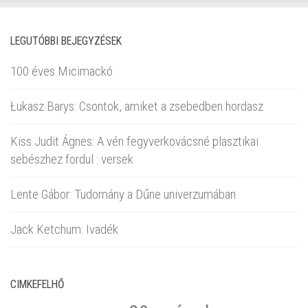
LEGUTÓBBI BEJEGYZÉSEK
100 éves Micimackó
Łukasz Barys: Csontok, amiket a zsebedben hordasz
Kiss Judit Ágnes: A vén fegyverkovácsné plasztikai
sebészhez fordul : versek
Lente Gábor: Tudomány a Dűne univerzumában
Jack Ketchum: Ivadék
CIMKEFELHŐ