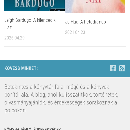
Leigh Bardugo: A kilencedik
Jü Hua: A hetedik nap
Ház
2021.04.23.
2026.04.29.
KÖVESS MINKET:
Betekintés a könyvtár falai mögé és a könyvek
borítói alá. A blog, ahol kulisszatitkok, történetek,
olvasmányajánlók, és érdekességek sorakoznak a
polcokon.
KÖNYVAJÁNLÓI ÉRDEKESSÉGEK