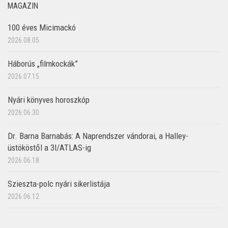
MAGAZIN
100 éves Micimackó
2026.08.05.
Háborús „filmkockák”
2026.07.15.
Nyári könyves horoszkóp
2026.06.30.
Dr. Barna Barnabás: A Naprendszer vándorai, a Halley-
üstököstől a 3I/ATLAS-ig
2026.06.18.
Szieszta-polc nyári sikerlistája
2026.06.12.