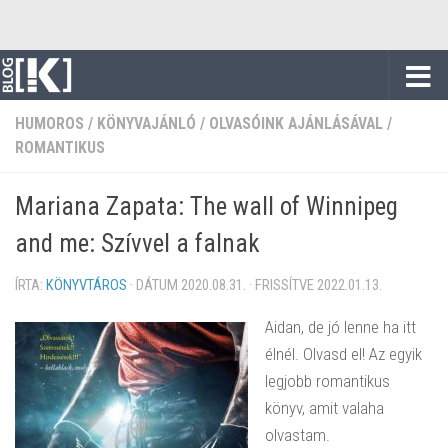
Skip to content
HUMOROS
/
KÖNYVAJÁNLÓ
/
OLVASÓINK AJÁNLÁSÁVAL
/
ROMANTIKUS
Mariana Zapata: The wall of Winnipeg
and me: Szívvel a falnak
ÍRTA:
KÖNYVTÁROS
· DÁTUM
2020.08.31.
· FRISSÍTVE
2022.01.13.
Aidan, de jó lenne ha itt
élnél. Olvasd el! Az egyik
legjobb romantikus
könyv, amit valaha
olvastam.