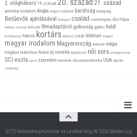
20. század
21. század
2. világháború
19. század
barátság
Anglia
amerikai irodalom
betegség
angol irodalom
család
Betűevők ajánlásával
disztópia
családregény
Budapest
filmadaptáció
halál
gyilkosság
gyász
emberi sorsok
erőszak
kortárs
háború
lélektani
Listák
holokauszt
kötelező
magyar
magyar irodalom
Magyarország
mágia
memoár
női sors
novella
mágikus realizmus
Nobel-díj
nyomozás
párkapcsolat
SCI-eszta
szerelem
USA
társadalomkritika
utazás
sport
testvérek
zsidóság
SZTE Klebelsberg Könyvtár és Levéltár blog © 2026 Minden jog