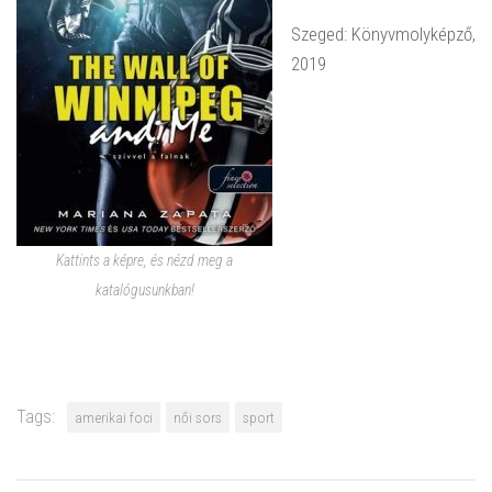
Szeged: Könyvmolyképző,
2019
Kattints a képre, és nézd meg a
katalógusunkban!
Tags:
amerikai foci
női sors
sport