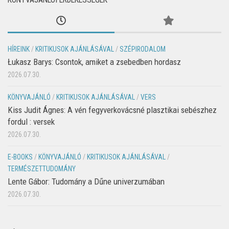
HÍREINK
/
KRITIKUSOK AJÁNLÁSÁVAL
/
SZÉPIRODALOM
Łukasz Barys: Csontok, amiket a zsebedben hordasz
2026.07.30.
KÖNYVAJÁNLÓ
/
KRITIKUSOK AJÁNLÁSÁVAL
/
VERS
Kiss Judit Ágnes: A vén fegyverkovácsné plasztikai sebészhez
fordul : versek
2026.07.30.
E-BOOKS
/
KÖNYVAJÁNLÓ
/
KRITIKUSOK AJÁNLÁSÁVAL
/
TERMÉSZETTUDOMÁNY
Lente Gábor: Tudomány a Dűne univerzumában
2026.07.30.