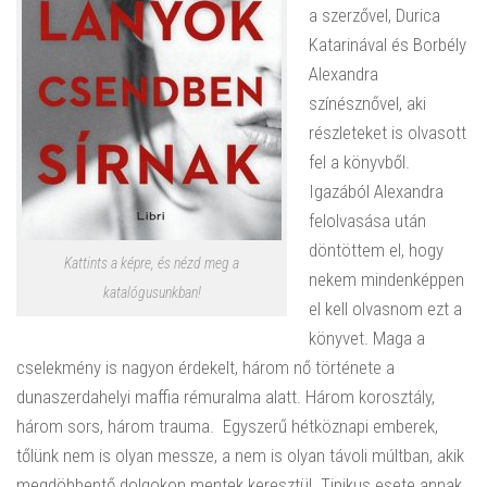
a szerzővel, Durica
Katarinával és Borbély
Alexandra
színésznővel, aki
részleteket is olvasott
fel a könyvből.
Igazából Alexandra
felolvasása után
döntöttem el, hogy
Kattints a képre, és nézd meg a
nekem mindenképpen
katalógusunkban!
el kell olvasnom ezt a
könyvet. Maga a
cselekmény is nagyon érdekelt, három nő története a
dunaszerdahelyi maffia rémuralma alatt. Három korosztály,
három sors, három trauma. Egyszerű hétköznapi emberek,
tőlünk nem is olyan messze, a nem is olyan távoli múltban, akik
megdöbbentő dolgokon mentek keresztül. Tipikus esete annak,