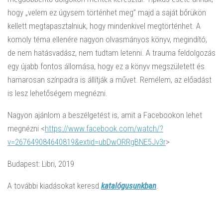
hogy „velem ez úgysem történhet meg” majd a saját bőrükön
kellett megtapasztalniuk, hogy mindenkivel megtörténhet. A
komoly téma ellenére nagyon olvasmányos könyv, megindító,
de nem hatásvadász, nem tudtam letenni. A trauma feldolgozás
egy újabb fontos állomása, hogy ez a könyv megszületett és
hamarosan színpadra is állítják a művet. Remélem, az előadást
is lesz lehetőségem megnézni.
Nagyon ajánlom a beszélgetést is, amit a Facebookon lehet
megnézni <
https://www.facebook.com/watch/?
v=267649084640819&extid=ubDwORRgBNE5Jv3r
>
Budapest: Libri, 2019
A további kiadásokat keresd
katalógusunkban
.