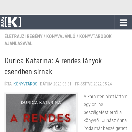
Skip to content
ÉLETRAJZI REGÉNY
/
KÖNYVAJÁNLÓ
/
KÖNYVTÁROSOK
AJÁNLÁSÁVAL
Durica Katarina: A rendes lányok
csendben sírnak
ÍRTA:
KÖNYVTÁROS
· DÁTUM
2020.08.31.
· FRISSÍTVE
2022.05.24.
A karantén alatt láttam
egy online
beszélgetést erről a
könyvről. Juhász Anna
irodalmár beszélgetett