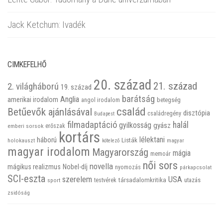
Jack Ketchum: Ivadék
CIMKEFELHŐ
20. század
21. század
2. világháború
19. század
barátság
Anglia
amerikai irodalom
betegség
angol irodalom
család
Betűevők ajánlásával
disztópia
családregény
Budapest
filmadaptáció
halál
gyilkosság
gyász
emberi sorsok
erőszak
kortárs
háború
lélektani
Listák
holokauszt
kötelező
magyar
magyar irodalom
Magyarország
mágia
memoár
női sors
novella
mágikus realizmus
Nobel-díj
nyomozás
párkapcsolat
SCI-eszta
szerelem
USA
társadalomkritika
utazás
sport
testvérek
zsidóság