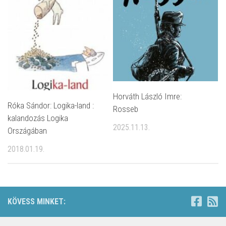
Horváth László Imre:
Róka Sándor: Logika-land :
Rosseb
kalandozás Logika
2025.11.13.
Országában
2018.01.19.
KÖVESS MINKET: