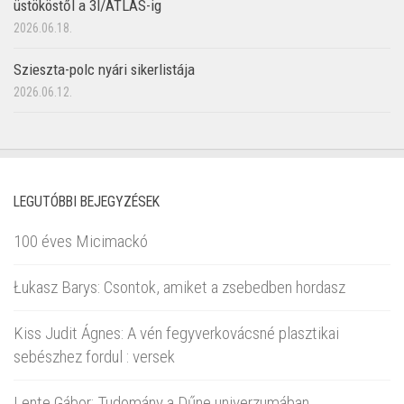
üstököstől a 3I/ATLAS-ig
2026.06.18.
Szieszta-polc nyári sikerlistája
2026.06.12.
LEGUTÓBBI BEJEGYZÉSEK
100 éves Micimackó
Łukasz Barys: Csontok, amiket a zsebedben hordasz
Kiss Judit Ágnes: A vén fegyverkovácsné plasztikai
sebészhez fordul : versek
Lente Gábor: Tudomány a Dűne univerzumában