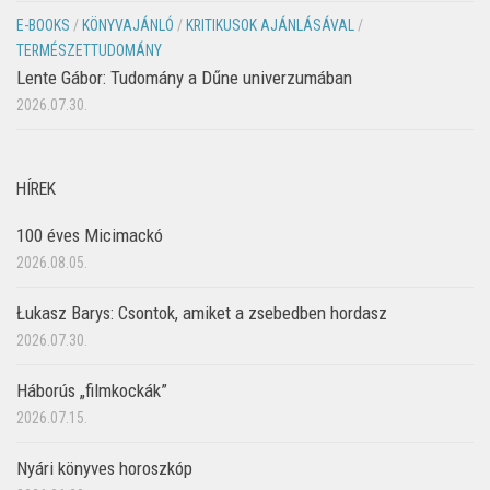
E-BOOKS
/
KÖNYVAJÁNLÓ
/
KRITIKUSOK AJÁNLÁSÁVAL
/
TERMÉSZETTUDOMÁNY
Lente Gábor: Tudomány a Dűne univerzumában
2026.07.30.
HÍREK
100 éves Micimackó
2026.08.05.
Łukasz Barys: Csontok, amiket a zsebedben hordasz
2026.07.30.
Háborús „filmkockák”
2026.07.15.
Nyári könyves horoszkóp