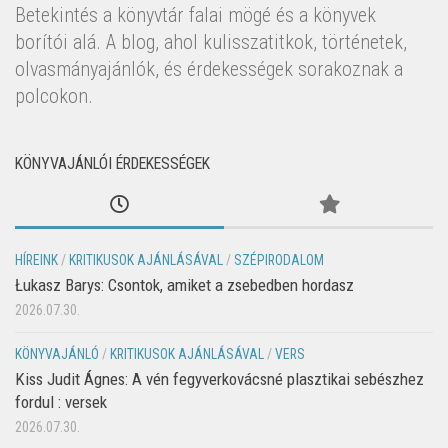
Betekintés a könyvtár falai mögé és a könyvek
borítói alá. A blog, ahol kulisszatitkok, történetek,
olvasmányajánlók, és érdekességek sorakoznak a
polcokon.
KÖNYVAJÁNLÓI ÉRDEKESSÉGEK
HÍREINK
/
KRITIKUSOK AJÁNLÁSÁVAL
/
SZÉPIRODALOM
Łukasz Barys: Csontok, amiket a zsebedben hordasz
2026.07.30.
KÖNYVAJÁNLÓ
/
KRITIKUSOK AJÁNLÁSÁVAL
/
VERS
Kiss Judit Ágnes: A vén fegyverkovácsné plasztikai sebészhez
fordul : versek
2026.07.30.