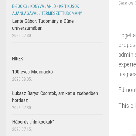
Click on 
E-BOOKS
/
KÖNYVAJÁNLÓ
/
KRITIKUSOK
AJÁNLÁSÁVAL
/
TERMÉSZETTUDOMÁNY
Lente Gábor: Tudomány a Dűne
univerzumában
Fogel a
2026.07.30.
propose
adminis
HÍREK
experie
100 éves Micimackó
leagues
2026.08.05.
Edmonto
Łukasz Barys: Csontok, amiket a zsebedben
hordasz
This e-
2026.07.30.
Háborús „filmkockák”
2026.07.15.