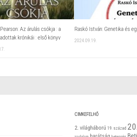
Pearson: Az árulás csókja : a
Raskó István: Genetika és e
dottak krónikái : első könyv
2024.09.19.
17.
CIMKEFELHŐ
20
2. világháború
19. század
Bet
barátság
betegség
irodalom