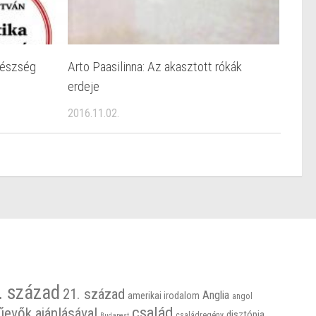
gészség
Arto Paasilinna: Az akasztott rókák
erdeje
2016.11.02.
. század
21. század
Anglia
amerikai irodalom
angol
család
űevők ajánlásával
disztópia
családregény
Budapest