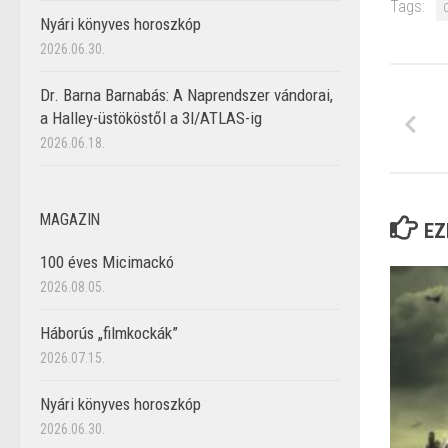
Tags:
Nyári könyves horoszkóp
2026.06.30.
Dr. Barna Barnabás: A Naprendszer vándorai,
a Halley-üstököstől a 3I/ATLAS-ig
2026.06.18.
MAGAZIN
EZ
100 éves Micimackó
2026.08.05.
Háborús „filmkockák”
2026.07.15.
Nyári könyves horoszkóp
2026.06.30.