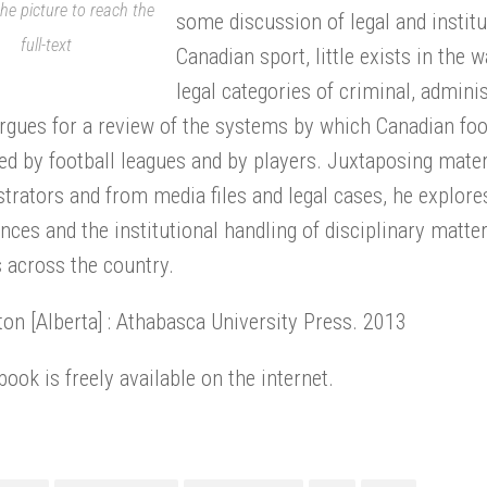
the picture to reach the
some discussion of legal and instit
full-text
Canadian sport, little exists in the 
legal categories of criminal, admini
rgues for a review of the systems by which Canadian foo
d by football leagues and by players. Juxtaposing materi
trators and from media files and legal cases, he explor
nces and the institutional handling of disciplinary matters
 across the country.
n [Alberta] : Athabasca University Press. 2013
book is freely available on the internet.