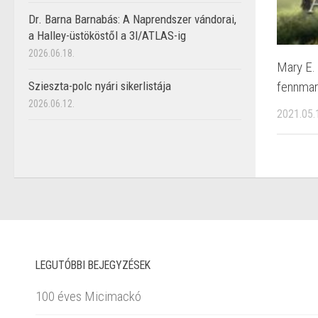
Dr. Barna Barnabás: A Naprendszer vándorai,
a Halley-üstököstől a 3I/ATLAS-ig
2026.06.18.
Mary E. 
fennmara
Szieszta-polc nyári sikerlistája
2026.06.12.
2021.05.
LEGUTÓBBI BEJEGYZÉSEK
100 éves Micimackó