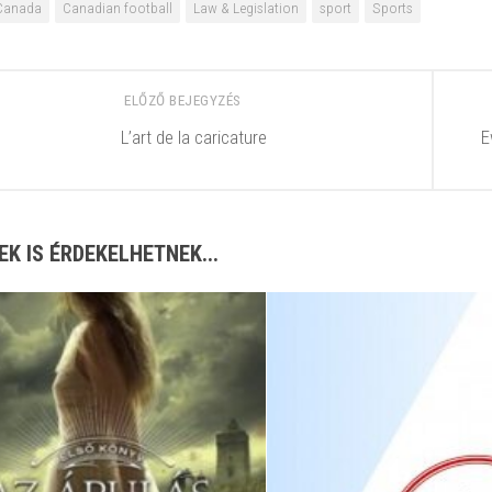
Canada
Canadian football
Law & Legislation
sport
Sports
ELŐZŐ BEJEGYZÉS
L’art de la caricature
E
EK IS ÉRDEKELHETNEK...