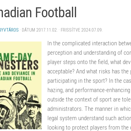
adian Football
NYVTÁROS
· DÁTUM
2017.11.02.
· FRISSÍTVE
2024.07.09.
In the complicated interaction betw
perception and understanding of con
player steps onto the field, what de
acceptable? And what risks has the 
participating in the sport? In the ca
hazing, and performance-enhancing 
outside the context of sport are to
administrators. The manner in whi
legal system understand such action
looking to protect players from the