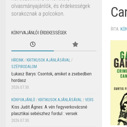
olvasmányajánlók, és érdekességek
Can
sorakoznak a polcokon.
ÍRTA:
KÖ
KÖNYVAJÁNLÓI ÉRDEKESSÉGEK
HÍREINK
/
KRITIKUSOK AJÁNLÁSÁVAL
/
SZÉPIRODALOM
Łukasz Barys: Csontok, amiket a zsebedben
hordasz
2026.07.30.
KÖNYVAJÁNLÓ
/
KRITIKUSOK AJÁNLÁSÁVAL
/
VERS
Kiss Judit Ágnes: A vén fegyverkovácsné
plasztikai sebészhez fordul : versek
2026.07.30.