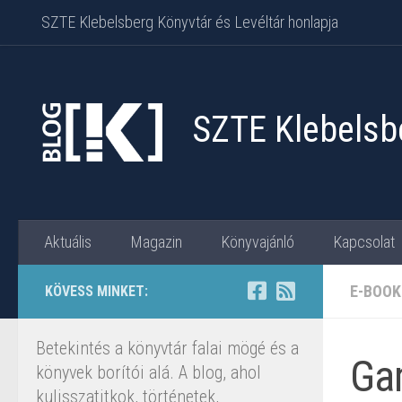
SZTE Klebelsberg Könyvtár és Levéltár honlapja
Skip to content
SZTE Klebelsbe
Aktuális
Magazin
Könyvajánló
Kapcsolat
E-BOOK
KÖVESS MINKET:
Betekintés a könyvtár falai mögé és a
Gam
könyvek borítói alá. A blog, ahol
kulisszatitkok, történetek,