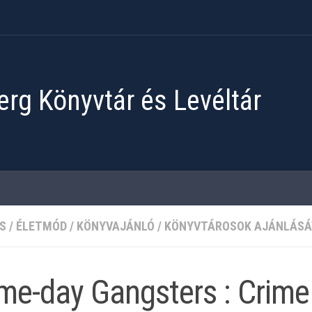
rg Könyvtár és Levéltár
S
/
ÉLETMÓD
/
KÖNYVAJÁNLÓ
/
KÖNYVTÁROSOK AJÁNLÁSÁ
e-day Gangsters : Crime