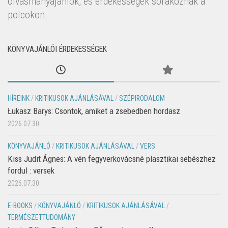
olvasmányajánlók, és érdekességek sorakoznak a
polcokon.
KÖNYVAJÁNLÓI ÉRDEKESSÉGEK
HÍREINK
/
KRITIKUSOK AJÁNLÁSÁVAL
/
SZÉPIRODALOM
Łukasz Barys: Csontok, amiket a zsebedben hordasz
2026.07.30.
KÖNYVAJÁNLÓ
/
KRITIKUSOK AJÁNLÁSÁVAL
/
VERS
Kiss Judit Ágnes: A vén fegyverkovácsné plasztikai sebészhez
fordul : versek
2026.07.30.
E-BOOKS
/
KÖNYVAJÁNLÓ
/
KRITIKUSOK AJÁNLÁSÁVAL
/
TERMÉSZETTUDOMÁNY