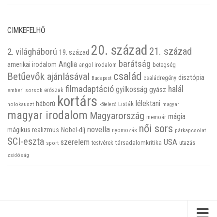
CIMKEFELHŐ
20. század
21. század
2. világháború
19. század
barátság
Anglia
amerikai irodalom
betegség
angol irodalom
család
Betűevők ajánlásával
disztópia
családregény
Budapest
filmadaptáció
halál
gyilkosság
gyász
emberi sorsok
erőszak
kortárs
háború
lélektani
Listák
holokauszt
kötelező
magyar
magyar irodalom
Magyarország
mágia
memoár
női sors
novella
mágikus realizmus
Nobel-díj
nyomozás
párkapcsolat
SCI-eszta
szerelem
USA
társadalomkritika
utazás
sport
testvérek
zsidóság