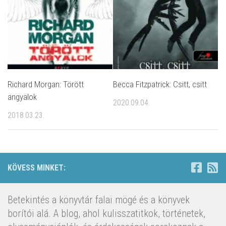
Richard Morgan: Törött ​
Becca Fitzpatrick: Csitt, csitt
angyalok
2020.09.04.
2018.03.23.
KÖVESS MINKET:
Betekintés a könyvtár falai mögé és a könyvek
borítói alá. A blog, ahol kulisszatitkok, történetek,