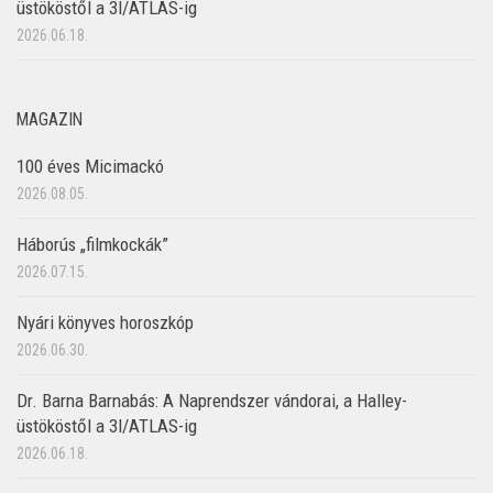
üstököstől a 3I/ATLAS-ig
2026.06.18.
MAGAZIN
100 éves Micimackó
2026.08.05.
Háborús „filmkockák”
2026.07.15.
Nyári könyves horoszkóp
2026.06.30.
Dr. Barna Barnabás: A Naprendszer vándorai, a Halley-
üstököstől a 3I/ATLAS-ig
2026.06.18.