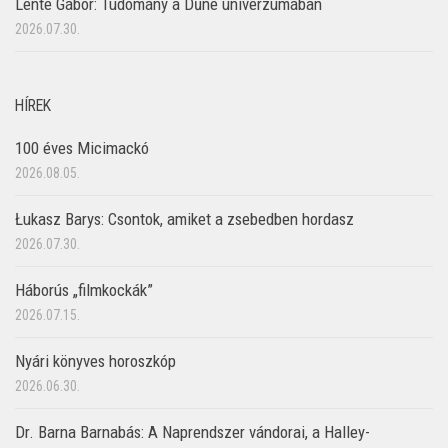
Lente Gábor: Tudomány a Dűne univerzumában
2026.07.30.
HÍREK
100 éves Micimackó
2026.08.05.
Łukasz Barys: Csontok, amiket a zsebedben hordasz
2026.07.30.
Háborús „filmkockák”
2026.07.15.
Nyári könyves horoszkóp
2026.06.30.
Dr. Barna Barnabás: A Naprendszer vándorai, a Halley-