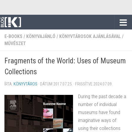
Skip to content
E-BOOKS
/
KÖNYVAJÁNLÓ
/
KÖNYVTÁROSOK AJÁNLÁSÁVAL
/
MŰVÉSZET
Fragments of the World: Uses of Museum
Collections
ÍRTA:
KÖNYVTÁROS
· DÁTUM
2017.07.25.
· FRISSÍTVE
2024.07.09.
During the past decade a
number of individual
museums have found
imaginative ways of
using their collections