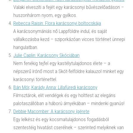
Valaki elveszíti a fejét egy karácsonyi bűvészelőadáson –
huszonhárom nyom, egy gyilkos.
Rebecca Raisin: Flora karácsonyi boltocskája
A karácsonymániás nő Lappföldre indul, és saját
vállalkozásba kezd – sziporkázóan vicces történet ünnepi
hangulatban.
Julie Caplin: Karácsony Skóciában
Nem fenékig tejfel egy kastélytulajdonos élete – a
népszerű írónő most a Skót-felföldre kalauzol minket egy
karácsonyi történettel.
Bán Mór, Karády Anna: Lillafüredi karácsony
Filmsztárok, elit vendégek és egy holttest az elegáns
palotaszállóban a háború árnyékában – mindenki gyanús!
Debbie Macomber: A karácsony ígérete
Egy lelkész és egy kocsmatulajdonos fogadásból
szentestéig hivatást cserélnek – szerinted melyiknek van