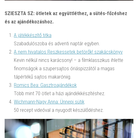
SZIESZTA SZ: ötletek az együttléthez, a sütés-főzéshez
és az ajándékozáshoz.
A játékkészítő titka
Szabadulószoba és adventi naptár egyben.
A nem hivatalos Reszkessetek betörők! szakácskönyv
Kevin nélkül nincs karácsony! – a filmklasszikus ihlette
finomságok a szupersajtos óriáspizzától a magas
tápértékű sajtos makaróniig.
Romics Bea: Gasztroajándékok
Több mint 70 ötlet a házi ajándékkészítéshez.
Wichmann-Nagy Anna: Ünnepi sütik
50 recept videóval a nyugodt készülődéshez.