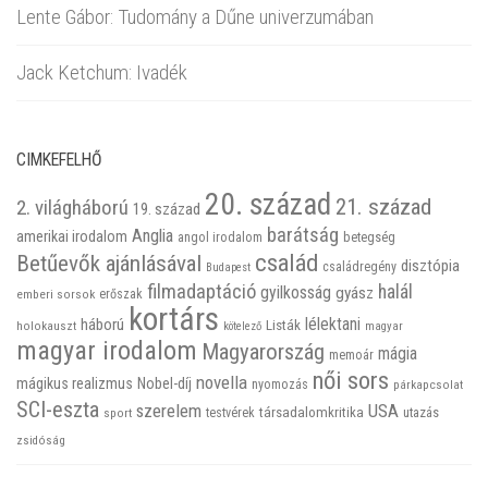
Lente Gábor: Tudomány a Dűne univerzumában
Jack Ketchum: Ivadék
CIMKEFELHŐ
20. század
21. század
2. világháború
19. század
barátság
Anglia
amerikai irodalom
betegség
angol irodalom
család
Betűevők ajánlásával
disztópia
családregény
Budapest
filmadaptáció
halál
gyilkosság
gyász
emberi sorsok
erőszak
kortárs
háború
lélektani
Listák
holokauszt
kötelező
magyar
magyar irodalom
Magyarország
mágia
memoár
női sors
novella
mágikus realizmus
Nobel-díj
nyomozás
párkapcsolat
SCI-eszta
szerelem
USA
társadalomkritika
utazás
sport
testvérek
zsidóság