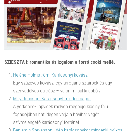
SZIESZTA I: romantika és izgalom a forró csoki mellé.
Heléne Holmström: Karácsonyi kovász
Egy százéves kovász, egy arrogáns sztárpék és egy
szenvedélyes cukrász – vajon mi sül ki ebből?
Milly Johnson: Karácsonyt minden napra
A yorkshire-i lápvidék mélyén megbújó kicsiny falu
fogadójában hat idegen várja a hóvihar végét –
szívmelengető karácsonyi történet.
Benjamin Stevenson: Idén karácsonykor mindenki gyilkos