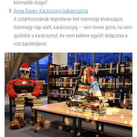
könnyebb dolga?
Anna Raven: Karácsonyi bakancslista
A sztárfocistának teljesítenie kell tizennégy kívánságot,
tizennégy nap alatt, karácsonyig – nem lenne gond, ha nem
gyűlölné a karácsonyt, és nem kellene együtt dolgoznia a
volt barátnőjével.