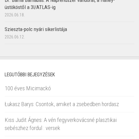
Dr. Barna Barnabás: A Naprendszer vándorai, a Halley-
üstököstől a 3I/ATLAS-ig
2026.06.18.
Szieszta-polc nyári sikerlistája
2026.06.12.
LEGUTÓBBI BEJEGYZÉSEK
100 éves Micimackó
Łukasz Barys: Csontok, amiket a zsebedben hordasz
Kiss Judit Ágnes: A vén fegyverkovácsné plasztikai
sebészhez fordul : versek