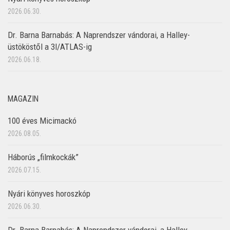
2026.06.30.
Dr. Barna Barnabás: A Naprendszer vándorai, a Halley-
üstököstől a 3I/ATLAS-ig
2026.06.18.
MAGAZIN
100 éves Micimackó
2026.08.05.
Háborús „filmkockák”
2026.07.15.
Nyári könyves horoszkóp
2026.06.30.