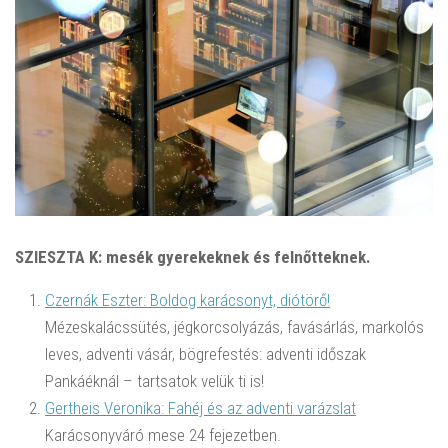
SZIESZTA K: mesék gyerekeknek és felnőtteknek.
Czernák Eszter: Boldog karácsonyt, diótörő!
Mézeskalácssütés, jégkorcsolyázás, favásárlás, markolós
leves, adventi vásár, bögrefestés: adventi időszak
Pankáéknál – tartsatok velük ti is!
Gertheis Veronika: Fahéj és az adventi varázslat
Karácsonyváró mese 24 fejezetben.