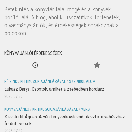
Betekintés a könyvtár falai mögé és a könyvek
borítói alá. A blog, ahol kulisszatitkok, történetek,
olvasmányajánlók, és érdekességek sorakoznak a
polcokon.
KÖNYVAJÁNLÓI ÉRDEKESSÉGEK
HÍREINK
/
KRITIKUSOK AJÁNLÁSÁVAL
/
SZÉPIRODALOM
Łukasz Barys: Csontok, amiket a zsebedben hordasz
2026.07.30.
KÖNYVAJÁNLÓ
/
KRITIKUSOK AJÁNLÁSÁVAL
/
VERS
Kiss Judit Ágnes: A vén fegyverkovácsné plasztikai sebészhez
fordul : versek
2026.07.30.