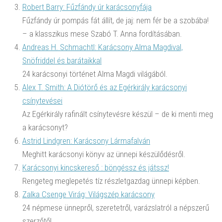
Robert Barry: Fűzfándy úr karácsonyfája
Fűzfándy úr pompás fát állít, de jaj: nem fér be a szobába!
– a klasszikus mese Szabó T. Anna fordításában.
Andreas H. Schmachtl: Karácsony Alma Magdival,
Snöfriddel és barátaikkal
24 karácsonyi történet Alma Magdi világából.
Alex T. Smith: A Diótörő és az Egérkirály karácsonyi
csínytevései
Az Egérkirály rafinált csínytevésre készül – de ki menti meg
a karácsonyt?
Astrid Lindgren: Karácsony Lármafalván
Meghitt karácsonyi könyv az ünnepi készülődésről.
Karácsonyi kincskereső : böngéssz és játssz!
Rengeteg meglepetés tíz részletgazdag ünnepi képben.
Zalka Csenge Virág: Világszép karácsony
24 népmese ünnepről, szeretetről, varázslatról a népszerű
szerzőtől.