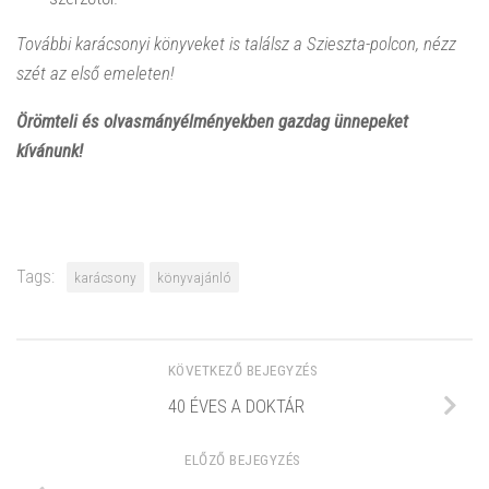
További karácsonyi könyveket is találsz a Szieszta-polcon, nézz
szét az első emeleten!
Örömteli és olvasmányélményekben gazdag ünnepeket
kívánunk!
Tags:
karácsony
könyvajánló
KÖVETKEZŐ BEJEGYZÉS
40 ÉVES A DOKTÁR
ELŐZŐ BEJEGYZÉS