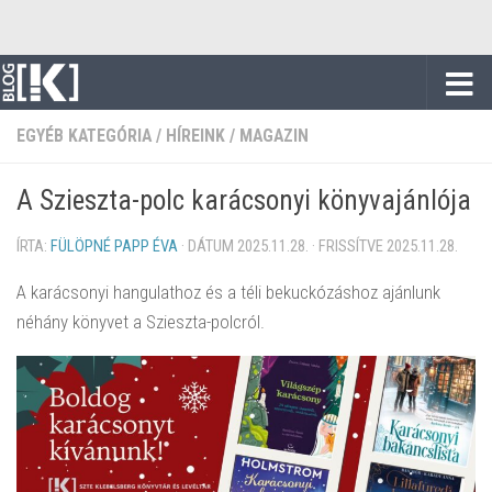
Skip to content
EGYÉB KATEGÓRIA
/
HÍREINK
/
MAGAZIN
A Szieszta-polc karácsonyi könyvajánlója
ÍRTA:
FÜLÖPNÉ PAPP ÉVA
· DÁTUM
2025.11.28.
· FRISSÍTVE
2025.11.28.
A karácsonyi hangulathoz és a téli bekuckózáshoz ajánlunk
néhány könyvet a Szieszta-polcról.