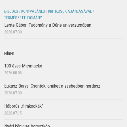
E-BOOKS
/
KÖNYVAJÁNLÓ
/
KRITIKUSOK AJÁNLÁSÁVAL
/
TERMÉSZETTUDOMÁNY
Lente Gábor: Tudomány a Dűne univerzumában
2026.07.30.
HÍREK
100 éves Micimackó
2026.08.05.
Łukasz Barys: Csontok, amiket a zsebedben hordasz
2026.07.30.
Háborús „filmkockák”
2026.07.15.
Nyári könyves horoszkóp