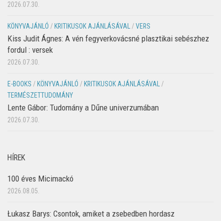
2026.07.30.
KÖNYVAJÁNLÓ
/
KRITIKUSOK AJÁNLÁSÁVAL
/
VERS
Kiss Judit Ágnes: A vén fegyverkovácsné plasztikai sebészhez
fordul : versek
2026.07.30.
E-BOOKS
/
KÖNYVAJÁNLÓ
/
KRITIKUSOK AJÁNLÁSÁVAL
/
TERMÉSZETTUDOMÁNY
Lente Gábor: Tudomány a Dűne univerzumában
2026.07.30.
HÍREK
100 éves Micimackó
2026.08.05.
Łukasz Barys: Csontok, amiket a zsebedben hordasz