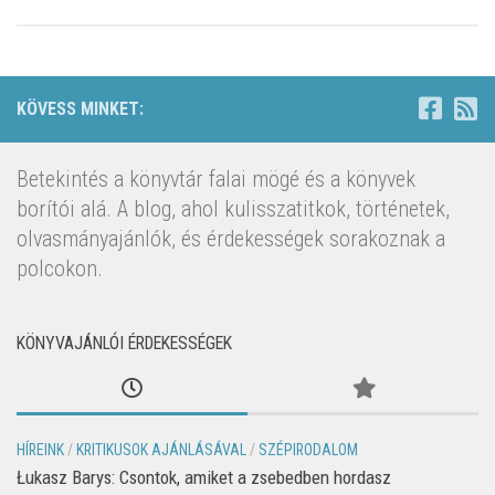
KÖVESS MINKET:
Betekintés a könyvtár falai mögé és a könyvek
borítói alá. A blog, ahol kulisszatitkok, történetek,
olvasmányajánlók, és érdekességek sorakoznak a
polcokon.
KÖNYVAJÁNLÓI ÉRDEKESSÉGEK
HÍREINK
/
KRITIKUSOK AJÁNLÁSÁVAL
/
SZÉPIRODALOM
Łukasz Barys: Csontok, amiket a zsebedben hordasz