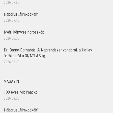
2026.07.30.
Háborús „filmkockák”
2026.07.15.
Nyári könyves horoszkóp
2026.06.30.
Dr. Barna Barnabás: A Naprendszer vándorai, a Halley-
üstököstől a 3I/ATLAS-ig
2026.06.18.
MAGAZIN
100 éves Micimackó
2026.08.05.
Háborús „filmkockák”