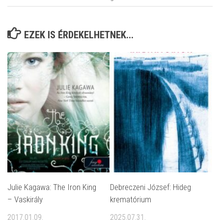
EZEK IS ÉRDEKELHETNEK...
Julie Kagawa: The ​Iron King
Debreczeni József: Hideg
– Vaskirály
krematórium
2017.01.09.
2025.07.31.