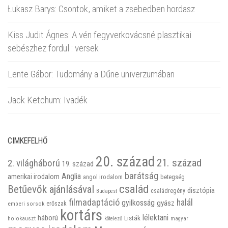
Łukasz Barys: Csontok, amiket a zsebedben hordasz
Kiss Judit Ágnes: A vén fegyverkovácsné plasztikai
sebészhez fordul : versek
Lente Gábor: Tudomány a Dűne univerzumában
Jack Ketchum: Ivadék
CIMKEFELHŐ
20. század
21. század
2. világháború
19. század
barátság
Anglia
amerikai irodalom
betegség
angol irodalom
család
Betűevők ajánlásával
disztópia
családregény
Budapest
filmadaptáció
halál
gyilkosság
gyász
emberi sorsok
erőszak
kortárs
háború
lélektani
Listák
holokauszt
kötelező
magyar