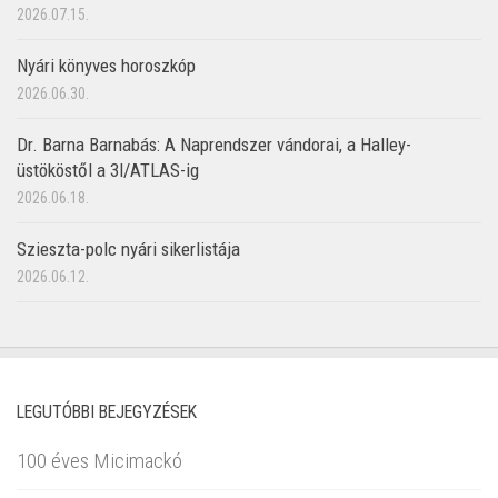
2026.07.15.
Nyári könyves horoszkóp
2026.06.30.
Dr. Barna Barnabás: A Naprendszer vándorai, a Halley-
üstököstől a 3I/ATLAS-ig
2026.06.18.
Szieszta-polc nyári sikerlistája
2026.06.12.
LEGUTÓBBI BEJEGYZÉSEK
100 éves Micimackó