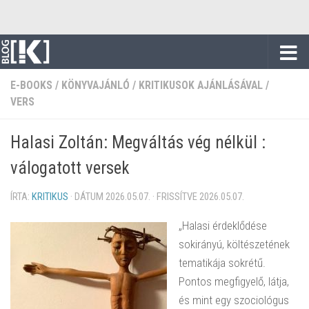
Skip to content
E-BOOKS
/
KÖNYVAJÁNLÓ
/
KRITIKUSOK AJÁNLÁSÁVAL
/
VERS
Halasi Zoltán: Megváltás vég nélkül :
válogatott versek
ÍRTA:
KRITIKUS
· DÁTUM
2026.05.07.
· FRISSÍTVE
2026.05.07.
„Halasi érdeklődése
sokirányú, költészetének
tematikája sokrétű.
Pontos megfigyelő, látja,
és mint egy szociológus