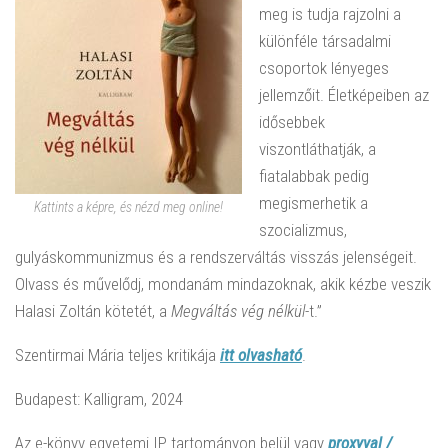
meg is tudja rajzolni a
különféle társadalmi
csoportok lényeges
jellemzőit. Életképeiben az
idősebbek
viszontláthatják, a
fiatalabbak pedig
megismerhetik a
Kattints a képre, és nézd meg online!
szocializmus,
gulyáskommunizmus és a rendszerváltás visszás jelenségeit.
Olvass és művelődj, mondanám mindazoknak, akik kézbe veszik
Halasi Zoltán kötetét, a
Megváltás vég nélkül
-t.”
Szentirmai Mária teljes kritikája
itt olvasható
.
Budapest: Kalligram, 2024
Az e-könyv egyetemi IP tartományon belül vagy
proxyval /