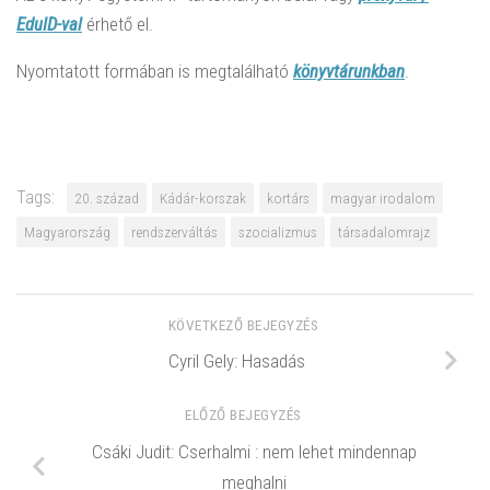
EduID-val
érhető el.
Nyomtatott formában is megtalálható
könyvtárunkban
.
Tags:
20. század
Kádár-korszak
kortárs
magyar irodalom
Magyarország
rendszerváltás
szocializmus
társadalomrajz
KÖVETKEZŐ BEJEGYZÉS
Cyril Gely: Hasadás
ELŐZŐ BEJEGYZÉS
Csáki Judit: Cserhalmi : nem lehet mindennap
meghalni