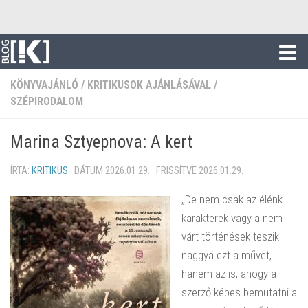
Skip to content
KÖNYVAJÁNLÓ
/
KRITIKUSOK AJÁNLÁSÁVAL
/
SZÉPIRODALOM
Marina Sztyepnova: A kert
ÍRTA:
KRITIKUS
· DÁTUM
2026.01.29.
· FRISSÍTVE
2026.01.29.
„De nem csak az élénk
karakterek vagy a nem
várt történések teszik
naggyá ezt a művet,
hanem az is, ahogy a
szerző képes bemutatni a