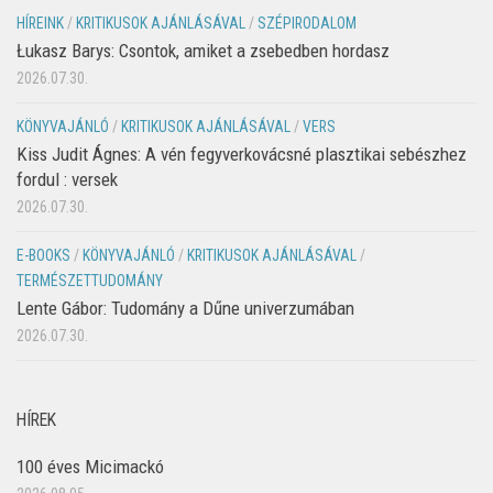
HÍREINK
/
KRITIKUSOK AJÁNLÁSÁVAL
/
SZÉPIRODALOM
Łukasz Barys: Csontok, amiket a zsebedben hordasz
2026.07.30.
KÖNYVAJÁNLÓ
/
KRITIKUSOK AJÁNLÁSÁVAL
/
VERS
Kiss Judit Ágnes: A vén fegyverkovácsné plasztikai sebészhez
fordul : versek
2026.07.30.
E-BOOKS
/
KÖNYVAJÁNLÓ
/
KRITIKUSOK AJÁNLÁSÁVAL
/
TERMÉSZETTUDOMÁNY
Lente Gábor: Tudomány a Dűne univerzumában
2026.07.30.
HÍREK
100 éves Micimackó