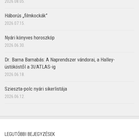
2026.08.05.
Háborús „filmkockák”
2026.07.15.
Nyári könyves horoszkóp
2026.06.30.
Dr. Barna Barnabás: A Naprendszer vándorai, a Halley-
üstököstől a 3I/ATLAS-ig
2026.06.18.
Szieszta-polc nyári sikerlistája
2026.06.12.
LEGUTÓBBI BEJEGYZÉSEK