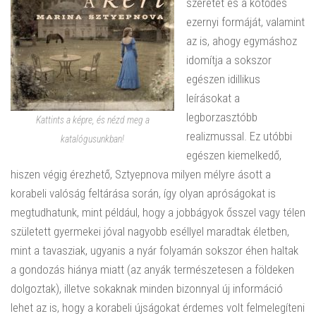
szeretet és a kötődés
ezernyi formáját, valamint
az is, ahogy egymáshoz
idomítja a sokszor
egészen idillikus
leírásokat a
legborzasztóbb
Kattints a képre, és nézd meg a
realizmussal. Ez utóbbi
katalógusunkban!
egészen kiemelkedő,
hiszen végig érezhető, Sztyepnova milyen mélyre ásott a
korabeli valóság feltárása során, így olyan apróságokat is
megtudhatunk, mint például, hogy a jobbágyok ősszel vagy télen
született gyermekei jóval nagyobb eséllyel maradtak életben,
mint a tavasziak, ugyanis a nyár folyamán sokszor éhen haltak
a gondozás hiánya miatt (az anyák természetesen a földeken
dolgoztak), illetve sokaknak minden bizonnyal új információ
lehet az is, hogy a korabeli újságokat érdemes volt felmelegíteni