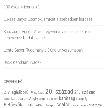
100 éves Micimackó
Łukasz Barys: Csontok, amiket a zsebedben hordasz
Kiss Judit Ágnes: A vén fegyverkovácsné plasztikai
sebészhez fordul : versek
Lente Gábor: Tudomány a Dűne univerzumában
Jack Ketchum: Ivadék
CIMKEFELHŐ
20. század
21. század
2. világháború
19. század
barátság
Anglia
amerikai irodalom
betegség
angol irodalom
család
Betűevők ajánlásával
disztópia
családregény
Budapest