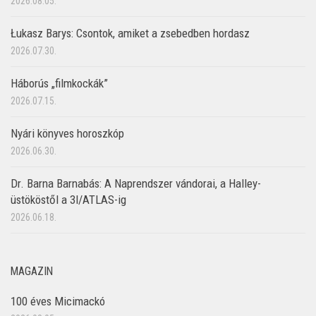
2026.08.05.
Łukasz Barys: Csontok, amiket a zsebedben hordasz
2026.07.30.
Háborús „filmkockák”
2026.07.15.
Nyári könyves horoszkóp
2026.06.30.
Dr. Barna Barnabás: A Naprendszer vándorai, a Halley-
üstököstől a 3I/ATLAS-ig
2026.06.18.
MAGAZIN
100 éves Micimackó