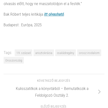
olvasás előtt, hogy ne maszatolódjon el a festék.”
Bak Róbert teljes kritikája
itt olvasható
.
Budapest : Európa, 2025
Tags:
19. század
arisztokrácia
családregény
orosz irodalom
Oroszország
KÖVETKEZŐ BEJEGYZÉS
Kulisszatitkok a könyvtárból – Bemutatkozik a
Feldolgozó Osztály 2.
ELŐZŐ BEJEGYZÉS