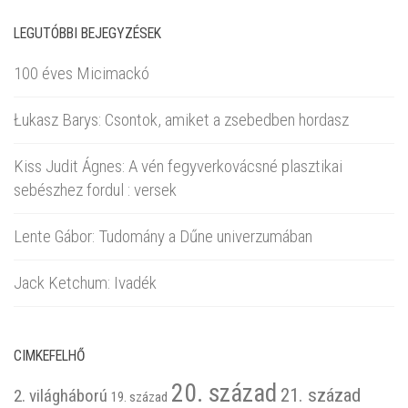
LEGUTÓBBI BEJEGYZÉSEK
100 éves Micimackó
Łukasz Barys: Csontok, amiket a zsebedben hordasz
Kiss Judit Ágnes: A vén fegyverkovácsné plasztikai
sebészhez fordul : versek
Lente Gábor: Tudomány a Dűne univerzumában
Jack Ketchum: Ivadék
CIMKEFELHŐ
20. század
21. század
2. világháború
19. század