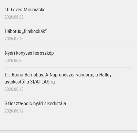
100 éves Micimackó
2026.08.05.
Háborús „filmkockák”
2026.07.15.
Nyári könyves horoszkóp
2026.06.30.
Dr. Barna Barnabás: A Naprendszer vándorai, a Halley-
üstököstől a 3I/ATLAS-ig
2026.06.18.
Szieszta-polc nyári sikerlistája
2026.06.12.