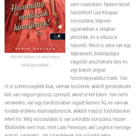
sem csalódtam. Nekem kicsit
hasonlított Lisa Kleypas
sorozataira, teljesen
ugyanabban a világban
játszódik, és a stílusa is
hasonló. Most is adva van egy
talpraesett, boldogságra
Kattints a képre, és nézd meg a
vágyódó arisztokrata lány és
katalógusunkban!
egy bukott angyal
hozományvadász márki. Van
itt is szerencsejáték klub, vannak testvérek, akikről gondoskodni
kell, van nagyon gonosz szereplő, akivel el kell bánni. Van némi
verekedés, van egy barátzónában ragadt kedves fiú, és vannak
további érdekes klubtulajdonosok, akikből majd jó folytatásokat
lehet írni. Még visszautalás is van a korábbi sorozatra, hiszen
főhősnőnk nem más, mint Lady Penelope, akit Leighton hercege
dobott Julianaért. Jók a karakterek, bár a márkit néha