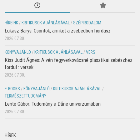
HÍREINK
/
KRITIKUSOK AJÁNLÁSÁVAL
/
SZÉPIRODALOM
Łukasz Barys: Csontok, amiket a zsebedben hordasz
2026.07.30.
KÖNYVAJÁNLÓ
/
KRITIKUSOK AJÁNLÁSÁVAL
/
VERS
Kiss Judit Ágnes: A vén fegyverkovácsné plasztikai sebészhez
fordul : versek
2026.07.30.
E-BOOKS
/
KÖNYVAJÁNLÓ
/
KRITIKUSOK AJÁNLÁSÁVAL
/
TERMÉSZETTUDOMÁNY
Lente Gábor: Tudomány a Dűne univerzumában
2026.07.30.
HÍREK