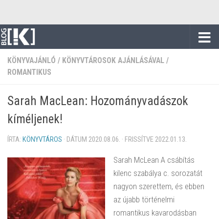
Skip to content
KÖNYVAJÁNLÓ
/
KÖNYVTÁROSOK AJÁNLÁSÁVAL
/
ROMANTIKUS
Sarah MacLean: Hozományvadászok ​
kíméljenek!
ÍRTA:
KÖNYVTÁROS
· DÁTUM
2020.08.06.
· FRISSÍTVE
2022.01.13.
Sarah McLean A csábítás
kilenc szabálya c. sorozatát
nagyon szerettem, és ebben
az újabb történelmi
romantikus kavarodásban