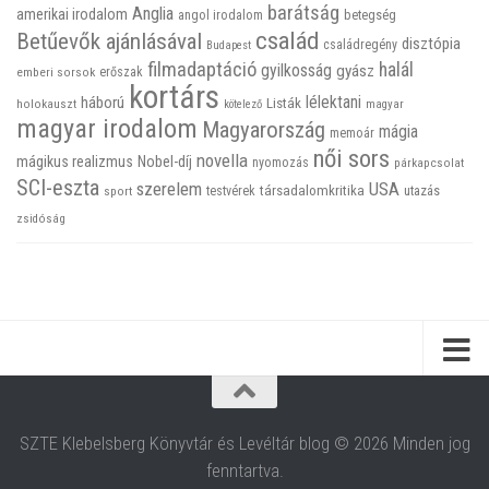
barátság
Anglia
amerikai irodalom
betegség
angol irodalom
család
Betűevők ajánlásával
disztópia
családregény
Budapest
filmadaptáció
halál
gyilkosság
gyász
emberi sorsok
erőszak
kortárs
háború
lélektani
Listák
holokauszt
kötelező
magyar
magyar irodalom
Magyarország
mágia
memoár
női sors
novella
mágikus realizmus
Nobel-díj
nyomozás
párkapcsolat
SCI-eszta
szerelem
USA
társadalomkritika
utazás
sport
testvérek
zsidóság
SZTE Klebelsberg Könyvtár és Levéltár blog © 2026 Minden jog
fenntartva.