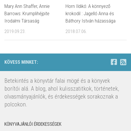
Mary Ann Shaffer, Annie
Horn Ildikó: A könnyező
Barrows: Krumplihéjpite ​
krokodil : Jagelló Anna és
Irodalmi Társaság
Báthory István házassága
2019.09.23.
2018.07.06.
KÖVESS MINKET:
Betekintés a könyvtár falai mögé és a könyvek
borítói alá. A blog, ahol kulisszatitkok, történetek,
olvasmányajánlók, és érdekességek sorakoznak a
polcokon.
KÖNYVAJÁNLÓI ÉRDEKESSÉGEK