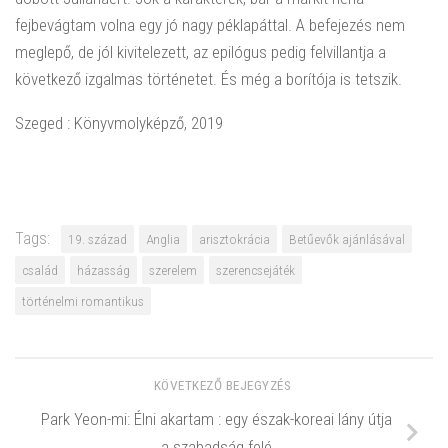
fejbevágtam volna egy jó nagy péklapáttal. A befejezés nem
meglepő, de jól kivitelezett, az epilógus pedig felvillantja a
következő izgalmas történetet. És még a borítója is tetszik.
Szeged : Könyvmolyképző, 2019
Tags:
19. század
Anglia
arisztokrácia
Betűevők ajánlásával
család
házasság
szerelem
szerencsejáték
történelmi romantikus
KÖVETKEZŐ BEJEGYZÉS
Park Yeon-mi: Élni akartam : egy észak-koreai lány útja
a szabadság felé