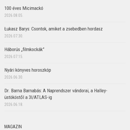
100 éves Micimackó
2026.08.05.
Łukasz Barys: Csontok, amiket a zsebedben hordasz
2026.07.30.
Háborús „filmkockák”
2026.07.15.
Nyári könyves horoszkóp
2026.06.30.
Dr. Barna Barnabás: A Naprendszer vándorai, a Halley-
üstököstől a 3I/ATLAS-ig
2026.06.18.
MAGAZIN