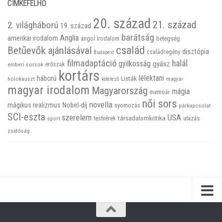
CIMKEFELHŐ
20. század
21. század
2. világháború
19. század
barátság
Anglia
amerikai irodalom
betegség
angol irodalom
család
Betűevők ajánlásával
disztópia
családregény
Budapest
filmadaptáció
halál
gyilkosság
gyász
emberi sorsok
erőszak
kortárs
háború
lélektani
Listák
holokauszt
kötelező
magyar
magyar irodalom
Magyarország
mágia
memoár
női sors
novella
mágikus realizmus
Nobel-díj
nyomozás
párkapcsolat
SCI-eszta
szerelem
USA
társadalomkritika
utazás
sport
testvérek
zsidóság