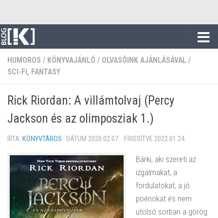
Skip to content
HUMOROS
/
KÖNYVAJÁNLÓ
/
OLVASÓINK AJÁNLÁSÁVAL
/
SCI-FI, FANTASY
Rick Riordan: A ​villámtolvaj (Percy
Jackson és az olimposziak 1.)
ÍRTA:
KÖNYVTÁROS
· DÁTUM
2020.02.07.
· FRISSÍTVE
2022.01.24.
Bárki, aki szereti az
izgalmakat, a
fordulatokat, a jó
poénokat és nem
utolsó sorban a görög