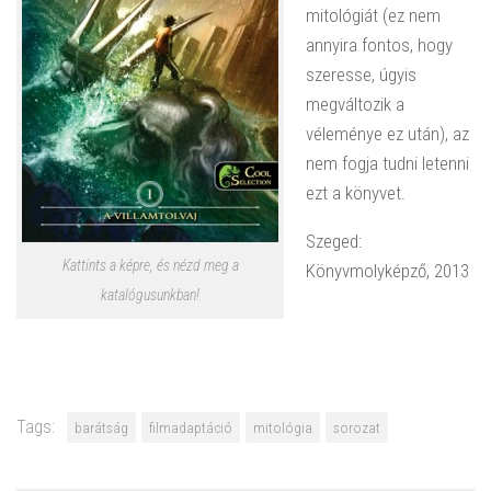
mitológiát (ez nem
annyira fontos, hogy
szeresse, úgyis
megváltozik a
véleménye ez után), az
nem fogja tudni letenni
ezt a könyvet.
Szeged:
Kattints a képre, és nézd meg a
Könyvmolyképző, 2013
katalógusunkban!
Tags:
barátság
filmadaptáció
mitológia
sorozat