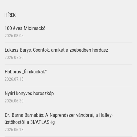
HÍREK
100 éves Micimackó
2026.08.05.
Łukasz Barys: Csontok, amiket a zsebedben hordasz
2026.07.30.
Háborús „filmkockák”
2026.07.15.
Nyári könyves horoszkóp
2026.06.30.
Dr. Barna Barnabás: A Naprendszer vándorai, a Halley-
üstököstől a 3I/ATLAS-ig
2026.06.18.