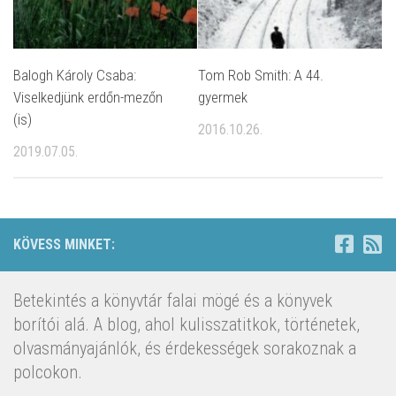
Balogh Károly Csaba:
Tom Rob Smith: A ​44.
Viselkedjünk erdőn-mezőn
gyermek
(is)
2016.10.26.
2019.07.05.
KÖVESS MINKET:
Betekintés a könyvtár falai mögé és a könyvek
borítói alá. A blog, ahol kulisszatitkok, történetek,
olvasmányajánlók, és érdekességek sorakoznak a
polcokon.