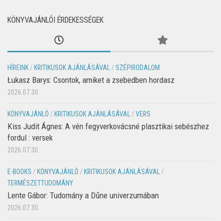
KÖNYVAJÁNLÓI ÉRDEKESSÉGEK
HÍREINK
/
KRITIKUSOK AJÁNLÁSÁVAL
/
SZÉPIRODALOM
Łukasz Barys: Csontok, amiket a zsebedben hordasz
2026.07.30.
KÖNYVAJÁNLÓ
/
KRITIKUSOK AJÁNLÁSÁVAL
/
VERS
Kiss Judit Ágnes: A vén fegyverkovácsné plasztikai sebészhez
fordul : versek
2026.07.30.
E-BOOKS
/
KÖNYVAJÁNLÓ
/
KRITIKUSOK AJÁNLÁSÁVAL
/
TERMÉSZETTUDOMÁNY
Lente Gábor: Tudomány a Dűne univerzumában
2026.07.30.