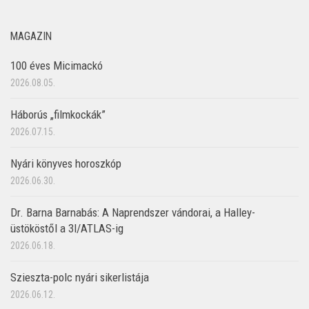
MAGAZIN
100 éves Micimackó
2026.08.05.
Háborús „filmkockák”
2026.07.15.
Nyári könyves horoszkóp
2026.06.30.
Dr. Barna Barnabás: A Naprendszer vándorai, a Halley-
üstököstől a 3I/ATLAS-ig
2026.06.18.
Szieszta-polc nyári sikerlistája
2026.06.12.