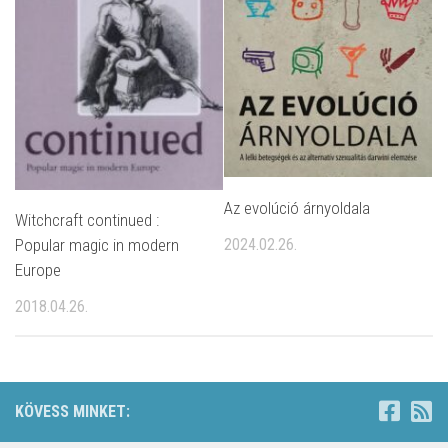
Az evolúció árnyoldala
Witchcraft continued :
2024.02.26.
Popular magic in modern
Europe
2018.04.26.
KÖVESS MINKET: