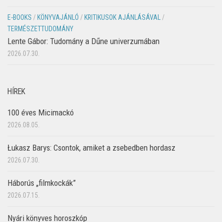
E-BOOKS
/
KÖNYVAJÁNLÓ
/
KRITIKUSOK AJÁNLÁSÁVAL
/
TERMÉSZETTUDOMÁNY
Lente Gábor: Tudomány a Dűne univerzumában
2026.07.30.
HÍREK
100 éves Micimackó
2026.08.05.
Łukasz Barys: Csontok, amiket a zsebedben hordasz
2026.07.30.
Háborús „filmkockák”
2026.07.15.
Nyári könyves horoszkóp