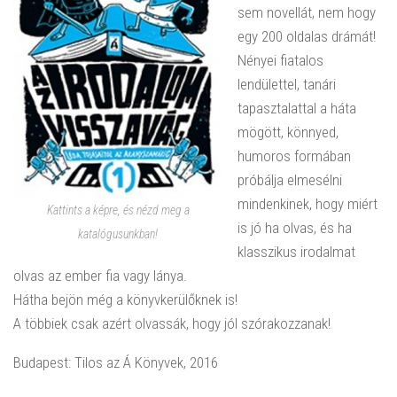
sem novellát, nem hogy
egy 200 oldalas drámát!
Nényei fiatalos
lendülettel, tanári
tapasztalattal a háta
mögött, könnyed,
humoros formában
próbálja elmesélni
mindenkinek, hogy miért
Kattints a képre, és nézd meg a
is jó ha olvas, és ha
katalógusunkban!
klasszikus irodalmat
olvas az ember fia vagy lánya.
Hátha bejön még a könyvkerülőknek is!
A többiek csak azért olvassák, hogy jól szórakozzanak!
Budapest: Tilos az Á Könyvek, 2016