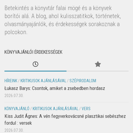
Betekintés a könyvtár falai mögé és a könyvek
borítói alá. A blog, ahol kulisszatitkok, történetek,
olvasmányajánlók, és érdekességek sorakoznak a
polcokon.
KÖNYVAJÁNLÓI ÉRDEKESSÉGEK
HÍREINK
/
KRITIKUSOK AJÁNLÁSÁVAL
/
SZÉPIRODALOM
Łukasz Barys: Csontok, amiket a zsebedben hordasz
2026.07.30.
KÖNYVAJÁNLÓ
/
KRITIKUSOK AJÁNLÁSÁVAL
/
VERS
Kiss Judit Ágnes: A vén fegyverkovácsné plasztikai sebészhez
fordul : versek
2026.07.30.