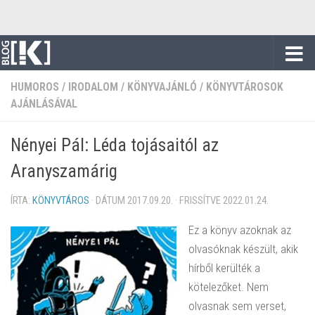
Skip to content
HUMOROS
/
IRODALOM
/
KÖNYVAJÁNLÓ
/
KÖNYVTÁROSOK
AJÁNLÁSÁVAL
Nényei Pál: Léda ​tojásaitól az
Aranyszamárig
ÍRTA:
KÖNYVTÁROS
· DÁTUM
2017.09.20.
· FRISSÍTVE
2022.01.24.
Ez a könyv azoknak az
olvasóknak készült, akik
hírből kerülték a
kötelezőket. Nem
olvasnak sem verset,