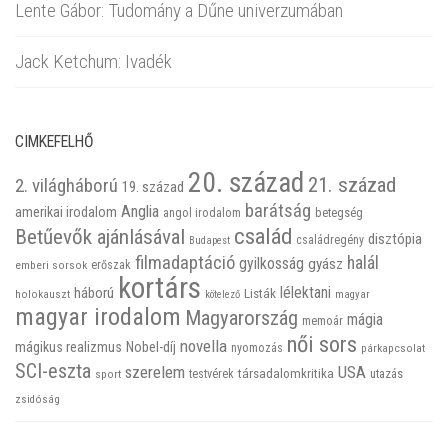
Lente Gábor: Tudomány a Dűne univerzumában
Jack Ketchum: Ivadék
CIMKEFELHŐ
20. század
21. század
2. világháború
19. század
barátság
Anglia
amerikai irodalom
betegség
angol irodalom
család
Betűevők ajánlásával
disztópia
családregény
Budapest
filmadaptáció
halál
gyilkosság
gyász
emberi sorsok
erőszak
kortárs
háború
lélektani
Listák
holokauszt
kötelező
magyar
magyar irodalom
Magyarország
mágia
memoár
női sors
novella
mágikus realizmus
Nobel-díj
nyomozás
párkapcsolat
SCI-eszta
szerelem
USA
társadalomkritika
utazás
sport
testvérek
zsidóság