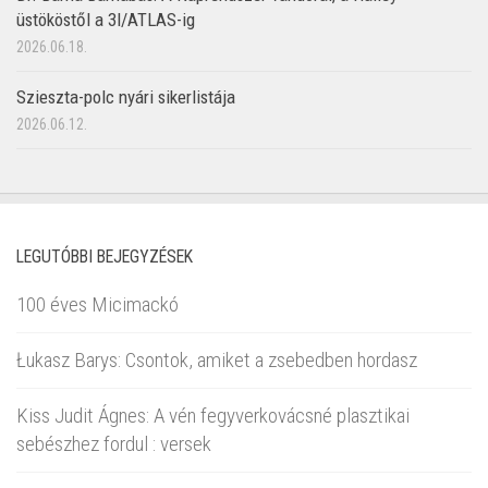
üstököstől a 3I/ATLAS-ig
2026.06.18.
Szieszta-polc nyári sikerlistája
2026.06.12.
LEGUTÓBBI BEJEGYZÉSEK
100 éves Micimackó
Łukasz Barys: Csontok, amiket a zsebedben hordasz
Kiss Judit Ágnes: A vén fegyverkovácsné plasztikai
sebészhez fordul : versek