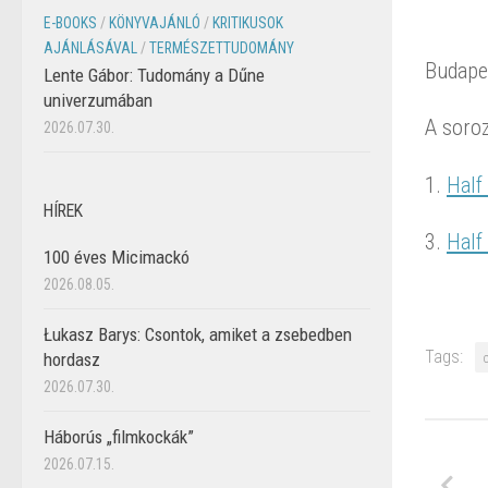
E-BOOKS
/
KÖNYVAJÁNLÓ
/
KRITIKUSOK
AJÁNLÁSÁVAL
/
TERMÉSZETTUDOMÁNY
Budape
Lente Gábor: Tudomány a Dűne
univerzumában
A soroz
2026.07.30.
1.
Half
HÍREK
3.
Half
100 éves Micimackó
2026.08.05.
Łukasz Barys: Csontok, amiket a zsebedben
Tags:
hordasz
2026.07.30.
Háborús „filmkockák”
2026.07.15.