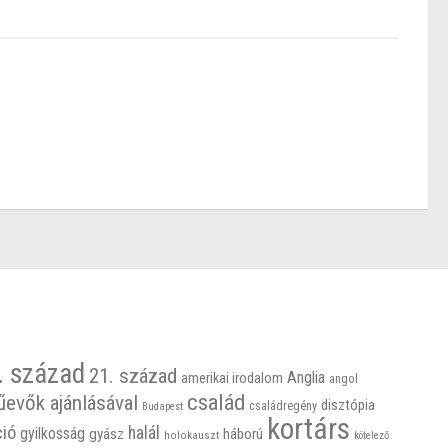
. század
21. század
Anglia
amerikai irodalom
angol
család
űevők ajánlásával
disztópia
családregény
Budapest
kortárs
ció
halál
gyilkosság
gyász
háború
holokauszt
kötelező