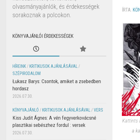
olvasmányajánlók, és érdekességek
ÍRTA:
KÖ
sorakoznak a polcokon.
KÖNYVAJÁNLÓI ÉRDEKESSÉGEK
HÍREINK
/
KRITIKUSOK AJÁNLÁSÁVAL
/
SZÉPIRODALOM
Łukasz Barys: Csontok, amiket a zsebedben
hordasz
2026.07.30.
KÖNYVAJÁNLÓ
/
KRITIKUSOK AJÁNLÁSÁVAL
/
VERS
Kiss Judit Ágnes: A vén fegyverkovácsné
Kattints
plasztikai sebészhez fordul : versek
a k
2026.07.30.