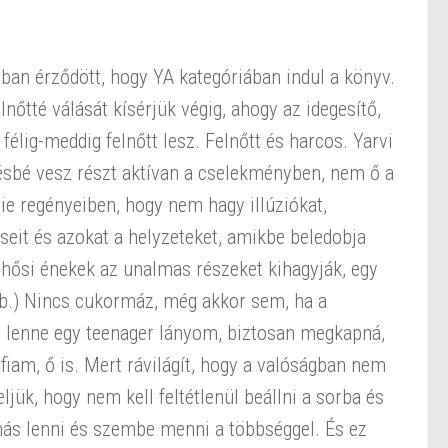
bban érződött, hogy YA kategóriában indul a könyv.
lnőtté válását kísérjük végig, ahogy az idegesítő,
 félig-meddig felnőtt lesz. Felnőtt és harcos. Yarvi
ésbé vesz részt aktívan a cselekményben, nem ő a
e regényeiben, hogy nem hagy illúziókat,
seit és azokat a helyzeteket, amikbe beledobja
 a hősi énekek az unalmas részeket kihagyják, egy
tb.) Nincs cukormáz, még akkor sem, ha a
a lenne egy teenager lányom, biztosan megkapná,
 fiam, ő is. Mert rávilágít, hogy a valóságban nem
jük, hogy nem kell feltétlenül beállni a sorba és
 más lenni és szembe menni a többséggel. És ez