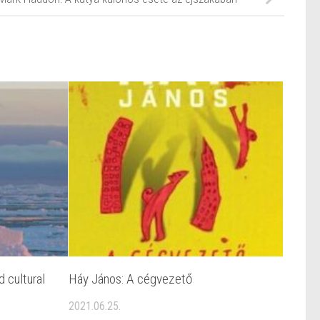
 cultural
Háy János: A cégvezető
2021.06.25.