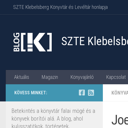
SZTE Klebelsberg Könyvtár és Levéltár honlapja
Skip to content
SZTE Klebelsbe
Aktuális
Magazin
Könyvajánló
Kapcsolat
KÖNYV
KÖVESS MINKET:
Betekintés a könyvtár falai mögé és a
Joe
könyvek borítói alá. A blog, ahol
kulisszatitkok, történetek,