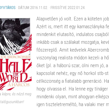
NYVTÁROS
· DÁTUM
2016.11.02.
· FRISSÍTVE
2022.01.24.
Alapvetően jó volt. Ezen a köteten jo
Azért is, mert itt egy kamaszlányka fe
mindenkit elutasító, indulatos csajból
inkább csak a szálakat mozgatja, kev
főszereplő. Amit kedvelek Abercrombi
viszonylag realista módon kezeli a hő
őket (pl. a háború szar, ölni nem jó,
kapcsolat nehéz, egy nő horkol stb-s
célközönség a fiatalabb generáció. H
hogy olvassa el. Ha lenne egy tínáger
 a képre, és nézd meg
mindenki olyan, mint ahogyan elképzel
atalógusunkban!
igen tiszteletreméltó, ha valaki mer