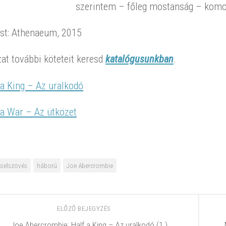
szerintem – főleg mostanság – komol
st: Athenaeum, 2015
at további köteteit keresd
katalógusunkban
.
 a King – Az uralkodó
 a War – Az ütközet
cselszövés
háború
Joe Abercrombie
ELŐZŐ BEJEGYZÉS
Joe Abercrombie: Half ​a King – Az uralkodó (1.)