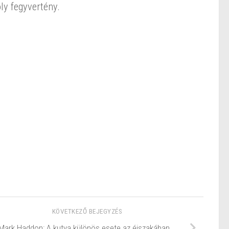
y fegyvertény.
KÖVETKEZŐ BEJEGYZÉS
Mark Haddon: A ​kutya különös esete az éjszakában