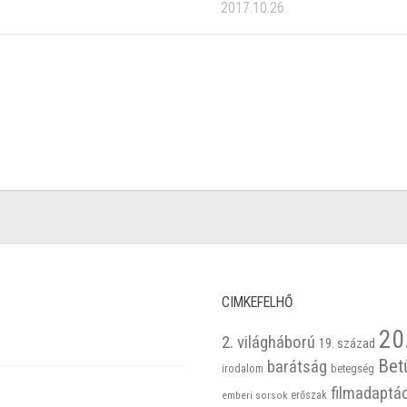
2017.10.26.
CIMKEFELHŐ
20
2. világháború
19. század
Bet
barátság
betegség
irodalom
filmadaptá
emberi sorsok
erőszak