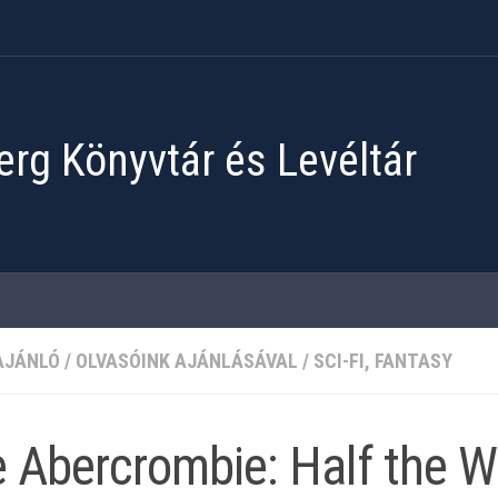
rg Könyvtár és Levéltár
AJÁNLÓ
/
OLVASÓINK AJÁNLÁSÁVAL
/
SCI-FI, FANTASY
 Abercrombie: Half ​the W