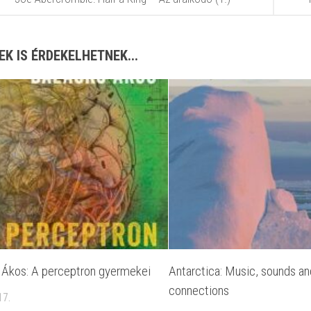
EK IS ÉRDEKELHETNEK...
 Ákos: A perceptron gyermekei
Antarctica: Music, sounds and
connections
17.