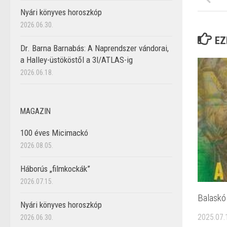
Nyári könyves horoszkóp
2026.06.30.
EZ
Dr. Barna Barnabás: A Naprendszer vándorai,
a Halley-üstököstől a 3I/ATLAS-ig
2026.06.18.
MAGAZIN
100 éves Micimackó
2026.08.05.
Háborús „filmkockák”
2026.07.15.
Balaskó
Nyári könyves horoszkóp
2025.07.
2026.06.30.