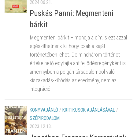
2024.06.21.
Puskás Panni: Megmenteni
bárkit
Megmenteni bárkit – mondja a cím, s ezt azzal
egészíthetnénk ki, hogy csak a saját
történetében lehet. De mindhárom történet
értékelhető egyfajta antifejlődésregényként is,
amennyiben a polgári társadalomból való
kiszakadás-kiíródás az eredmény, nem az
integráció.
KÖNYVAJÁNLÓ
/
KRITIKUSOK AJÁNLÁSÁVAL
/
SZÉPIRODALOM
2023.12.13.