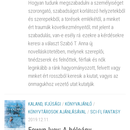
Hogyan tudunk megszabadulni a személyiséget
szorongató, szabadságot korlátozó helyzetekből
és szerepekből, a törések emlékétől, a minket
ért traumák következményeitől; mit jelent a
szabadulás, van-e esély rá: ezekre a kérdésekre
keresi a választ Szabó T. Anna új
novelláskötetében, melynek szereplői,
tinédzserek és felnőttek, férfiak és nők
leginkább a ránk hagyományozott, felvett vagy
minket ért rosszból keresik a kiutat, vagyis az
önmagukhoz vezető utat kutatják.
KALAND, IFJÚSÁGI
/
KÖNYVAJÁNLÓ
/
KÖNYVTÁROSOK AJÁNLÁSÁVAL
/
SCI-FI, FANTASY
2019.12.11.