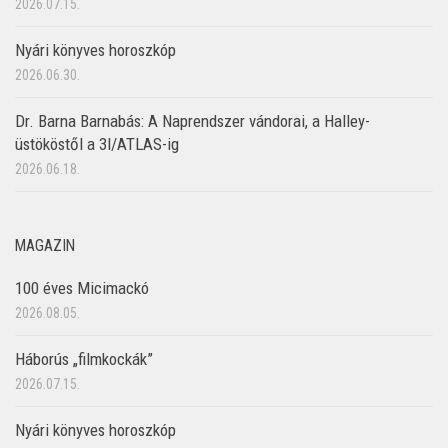
2026.07.15.
Nyári könyves horoszkóp
2026.06.30.
Dr. Barna Barnabás: A Naprendszer vándorai, a Halley-
üstököstől a 3I/ATLAS-ig
2026.06.18.
MAGAZIN
100 éves Micimackó
2026.08.05.
Háborús „filmkockák”
2026.07.15.
Nyári könyves horoszkóp