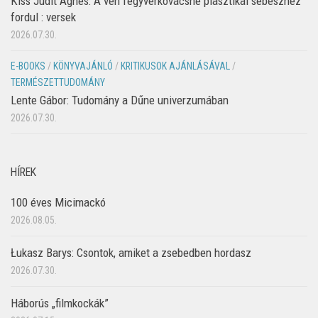
Kiss Judit Ágnes: A vén fegyverkovácsné plasztikai sebészhez
fordul : versek
2026.07.30.
E-BOOKS
/
KÖNYVAJÁNLÓ
/
KRITIKUSOK AJÁNLÁSÁVAL
/
TERMÉSZETTUDOMÁNY
Lente Gábor: Tudomány a Dűne univerzumában
2026.07.30.
HÍREK
100 éves Micimackó
2026.08.05.
Łukasz Barys: Csontok, amiket a zsebedben hordasz
2026.07.30.
Háborús „filmkockák”