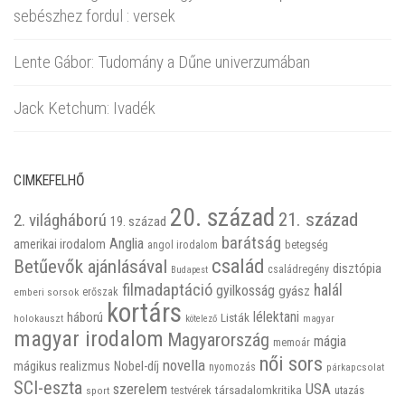
sebészhez fordul : versek
Lente Gábor: Tudomány a Dűne univerzumában
Jack Ketchum: Ivadék
CIMKEFELHŐ
20. század
21. század
2. világháború
19. század
barátság
Anglia
amerikai irodalom
betegség
angol irodalom
család
Betűevők ajánlásával
disztópia
családregény
Budapest
filmadaptáció
halál
gyilkosság
gyász
emberi sorsok
erőszak
kortárs
háború
lélektani
Listák
holokauszt
kötelező
magyar
magyar irodalom
Magyarország
mágia
memoár
női sors
novella
mágikus realizmus
Nobel-díj
nyomozás
párkapcsolat
SCI-eszta
szerelem
USA
társadalomkritika
utazás
sport
testvérek