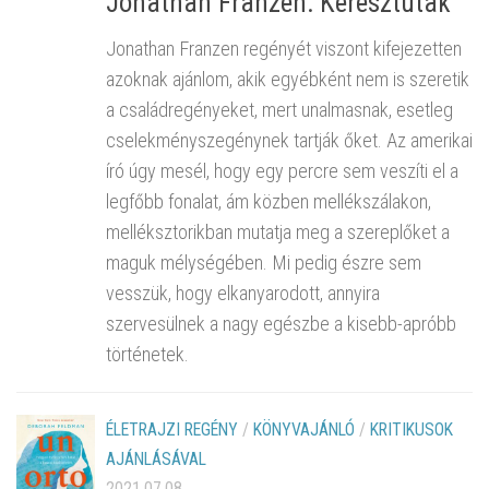
Jonathan Franzen: Keresztutak
Jonathan Franzen regényét viszont kifejezetten
azoknak ajánlom, akik egyébként nem is szeretik
a családregényeket, mert unalmasnak, esetleg
cselekményszegénynek tartják őket. Az amerikai
író úgy mesél, hogy egy percre sem veszíti el a
legfőbb fonalat, ám közben mellékszálakon,
melléksztorikban mutatja meg a szereplőket a
maguk mélységében. Mi pedig észre sem
vesszük, hogy elkanyarodott, annyira
szervesülnek a nagy egészbe a kisebb-apróbb
történetek.
ÉLETRAJZI REGÉNY
/
KÖNYVAJÁNLÓ
/
KRITIKUSOK
AJÁNLÁSÁVAL
2021.07.08.