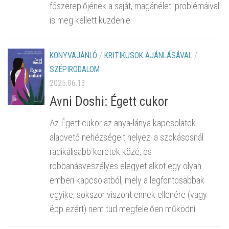
főszereplőjének a saját, magánéleti problémáival
is meg kellett küzdenie.
KÖNYVAJÁNLÓ
/
KRITIKUSOK AJÁNLÁSÁVAL
/
SZÉPIRODALOM
2025.06.13.
Avni Doshi: Égett cukor
Az Égett cukor az anya-lánya kapcsolatok
alapvető nehézségeit helyezi a szokásosnál
radikálisabb keretek közé, és
robbanásveszélyes elegyet alkot egy olyan
emberi kapcsolatból, mely a legfontosabbak
egyike, sokszor viszont ennek ellenére (vagy
épp ezért) nem tud megfelelően működni.