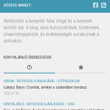
KÖVESS MINKET:
Betekintés a könyvtár falai mögé és a könyvek
borítói alá. A blog, ahol kulisszatitkok, történetek,
olvasmányajánlók, és érdekességek sorakoznak a
polcokon.
KÖNYVAJÁNLÓI ÉRDEKESSÉGEK
HÍREINK
/
KRITIKUSOK AJÁNLÁSÁVAL
/
SZÉPIRODALOM
Łukasz Barys: Csontok, amiket a zsebedben hordasz
2026.07.30.
KÖNYVAJÁNLÓ
/
KRITIKUSOK AJÁNLÁSÁVAL
/
VERS