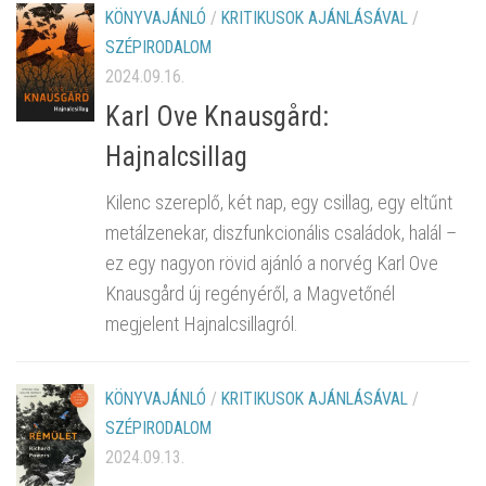
KÖNYVAJÁNLÓ
/
KRITIKUSOK AJÁNLÁSÁVAL
/
SZÉPIRODALOM
2024.09.16.
Karl Ove Knausgård:
Hajnalcsillag
Kilenc szereplő, két nap, egy csillag, egy eltűnt
metálzenekar, diszfunkcionális családok, halál –
ez egy nagyon rövid ajánló a norvég Karl Ove
Knausgård új regényéről, a Magvetőnél
megjelent Hajnalcsillagról.
KÖNYVAJÁNLÓ
/
KRITIKUSOK AJÁNLÁSÁVAL
/
SZÉPIRODALOM
2024.09.13.