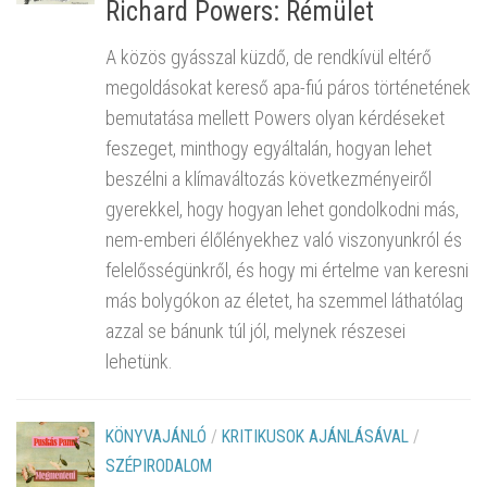
Richard Powers: Rémület
A közös gyásszal küzdő, de rendkívül eltérő
megoldásokat kereső apa-fiú páros történetének
bemutatása mellett Powers olyan kérdéseket
feszeget, minthogy egyáltalán, hogyan lehet
beszélni a klímaváltozás következményeiről
gyerekkel, hogy hogyan lehet gondolkodni más,
nem-emberi élőlényekhez való viszonyunkról és
felelősségünkről, és hogy mi értelme van keresni
más bolygókon az életet, ha szemmel láthatólag
azzal se bánunk túl jól, melynek részesei
lehetünk.
KÖNYVAJÁNLÓ
/
KRITIKUSOK AJÁNLÁSÁVAL
/
SZÉPIRODALOM