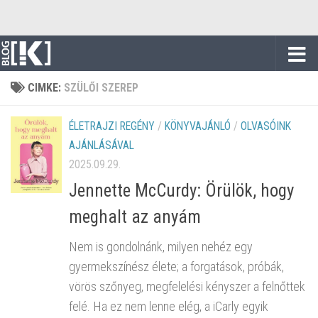
Skip to content
CIMKE:
SZÜLŐI SZEREP
ÉLETRAJZI REGÉNY
/
KÖNYVAJÁNLÓ
/
OLVASÓINK
AJÁNLÁSÁVAL
2025.09.29.
Jennette McCurdy: Örülök, hogy
meghalt az anyám
Nem is gondolnánk, milyen nehéz egy
gyermekszínész élete; a forgatások, próbák,
vörös szőnyeg, megfelelési kényszer a felnőttek
felé. Ha ez nem lenne elég, a iCarly egyik