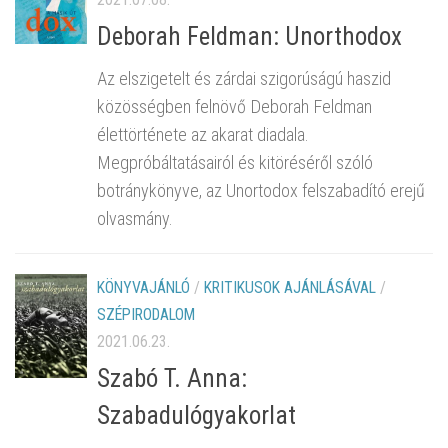
Deborah Feldman: Unorthodox
Az elszigetelt és zárdai szigorúságú haszid
közösségben felnövő Deborah Feldman
élettörténete az akarat diadala.
Megpróbáltatásairól és kitöréséről szóló
botránykönyve, az Unortodox felszabadító erejű
olvasmány.
KÖNYVAJÁNLÓ
/
KRITIKUSOK AJÁNLÁSÁVAL
/
SZÉPIRODALOM
2021.06.23.
Szabó T. Anna:
Szabadulógyakorlat