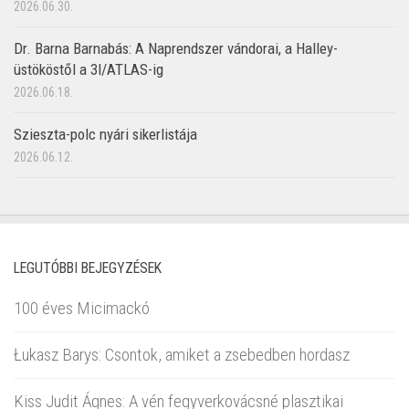
2026.06.30.
Dr. Barna Barnabás: A Naprendszer vándorai, a Halley-
üstököstől a 3I/ATLAS-ig
2026.06.18.
Szieszta-polc nyári sikerlistája
2026.06.12.
LEGUTÓBBI BEJEGYZÉSEK
100 éves Micimackó
Łukasz Barys: Csontok, amiket a zsebedben hordasz
Kiss Judit Ágnes: A vén fegyverkovácsné plasztikai