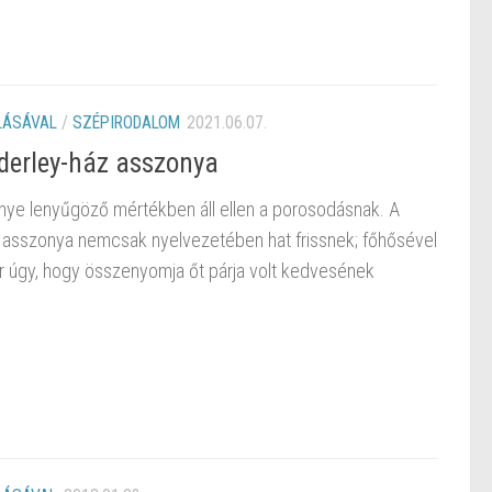
LÁSÁVAL
/
SZÉPIRODALOM
2021.06.07.
derley-ház asszonya
ye lenyűgöző mértékben áll ellen a porosodásnak. A
 asszonya nemcsak nyelvezetében hat frissnek; főhősével
már úgy, hogy összenyomja őt párja volt kedvesének