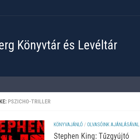
rg Könyvtár és Levéltár
KE:
PSZICHO-TRILLER
KÖNYVAJÁNLÓ
/
OLVASÓINK AJÁNLÁSÁVAL
Stephen King: Tűzgyújtó