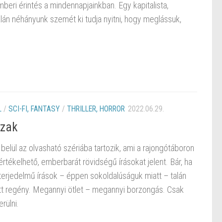
mberi érintés a mindennapjainkban. Egy kapitalista,
alán néhányunk szemét ki tudja nyitni, hogy meglássuk,
L
/
SCI-FI, FANTASY
/
THRILLER, HORROR
2022.06.29.
szak
elül az olvasható szériába tartozik, ami a rajongótáboron
értékelhető, emberbarát rövidségű írásokat jelent. Bár, ha
terjedelmű írások – éppen sokoldalúságuk miatt – talán
t regény. Megannyi ötlet – megannyi borzongás. Csak
rülni.