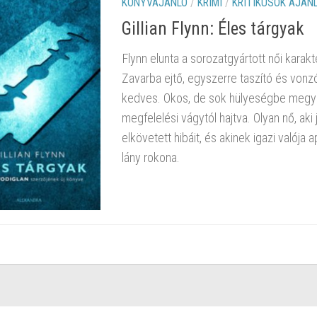
KÖNYVAJÁNLÓ
/
KRIMI
/
KRITIKUSOK AJÁN
Gillian Flynn: Éles tárgyak
Flynn elunta a sorozatgyártott női karak
Zavarba ejtő, egyszerre taszító és vonz
kedves. Okos, de sok hülyeségbe megy 
megfelelési vágytól hajtva. Olyan nő, aki
elkövetett hibáit, és akinek igazi valója 
lány rokona.