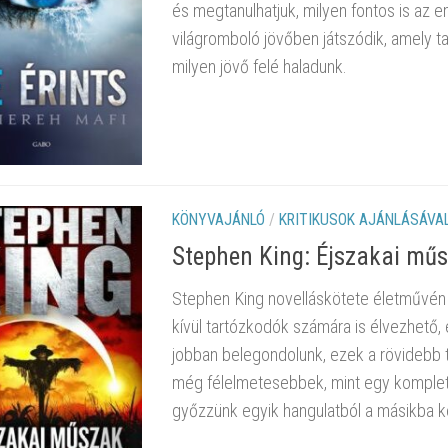
és megtanulhatjuk, milyen fontos is az e
világromboló jövőben játszódik, amely t
milyen jövő felé haladunk.
KÖNYVAJÁNLÓ
/
KRITIKUSOK AJÁNLÁSÁVA
Stephen King: Éjszakai mű
Stephen King novelláskötete életművén b
kívül tartózkodók számára is élvezhető, 
jobban belegondolunk, ezek a rövidebb 
még félelmetesebbek, mint egy komplet
győzzünk egyik hangulatból a másikba ke