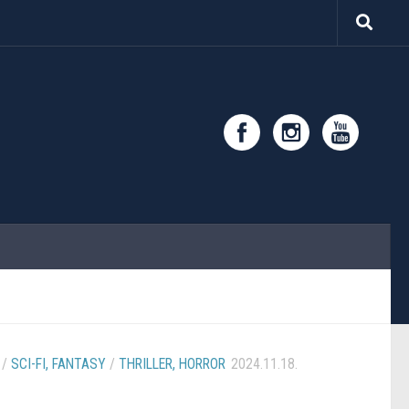
/
SCI-FI, FANTASY
/
THRILLER, HORROR
2024.11.18.