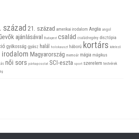
. század
21. század
Anglia
amerikai irodalom
angol
család
űevők ajánlásával
disztópia
családregény
Budapest
kortárs
ció
halál
gyilkosság
gyász
háború
holokauszt
kötelező
 irodalom
Magyarország
mágia
mágikus
memoár
női sors
SCI-eszta
szerelem
ás
sport
testvérek
párkapcsolat
ág