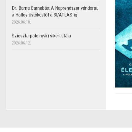
Dr. Barna Barnabás: A Naprendszer vándorai,
a Halley-üstököstől a 3I/ATLAS-ig
2026.06.18.
Szieszta-polc nyári sikerlistája
2026.06.12.