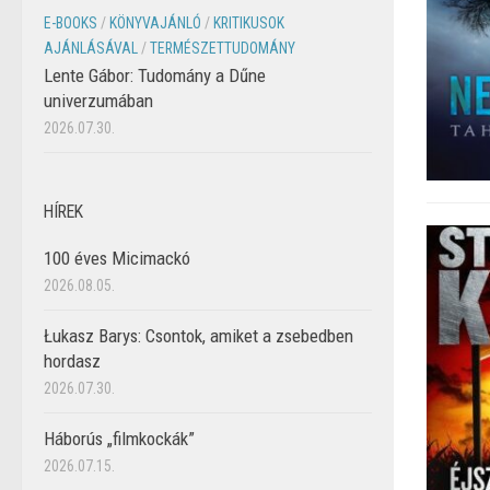
E-BOOKS
/
KÖNYVAJÁNLÓ
/
KRITIKUSOK
AJÁNLÁSÁVAL
/
TERMÉSZETTUDOMÁNY
Lente Gábor: Tudomány a Dűne
univerzumában
2026.07.30.
HÍREK
100 éves Micimackó
2026.08.05.
Łukasz Barys: Csontok, amiket a zsebedben
hordasz
2026.07.30.
Háborús „filmkockák”
2026.07.15.