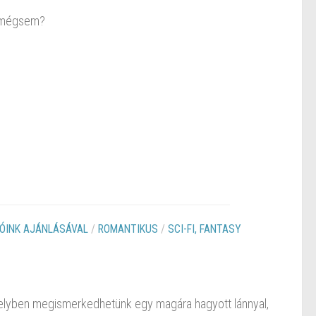
gy mégsem?
ÓINK AJÁNLÁSÁVAL
/
ROMANTIKUS
/
SCI-FI, FANTASY
amelyben megismerkedhetünk egy magára hagyott lánnyal,