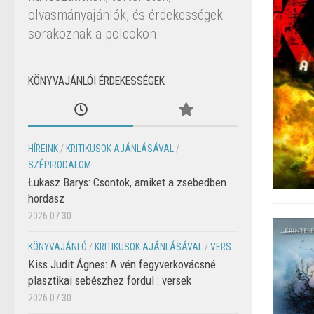
olvasmányajánlók, és érdekességek
sorakoznak a polcokon.
KÖNYVAJÁNLÓI ÉRDEKESSÉGEK
HÍREINK
/
KRITIKUSOK AJÁNLÁSÁVAL
/
SZÉPIRODALOM
Łukasz Barys: Csontok, amiket a zsebedben
hordasz
2026.07.30.
KÖNYVAJÁNLÓ
/
KRITIKUSOK AJÁNLÁSÁVAL
/
VERS
Kiss Judit Ágnes: A vén fegyverkovácsné
plasztikai sebészhez fordul : versek
2026.07.30.