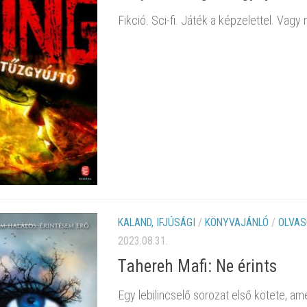
Fikció. Sci-fi. Játék a képzelettel. Va
KALAND, IFJÚSÁGI
/
KÖNYVAJÁNLÓ
/
OLVAS
2023.08.31.
Tahereh Mafi: Ne érints
Egy lebilincselő sorozat első kötete, 