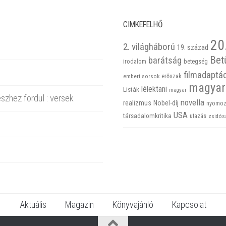
CIMKEFELHŐ
20
2. világháború
19. század
Bet
barátság
betegség
irodalom
filmadaptá
emberi sorsok
erőszak
magyar
lélektani
Listák
magyar
szhez fordul : versek
novella
realizmus
Nobel-díj
nyomoz
USA
társadalomkritika
utazás
zsidós
Aktuális
Magazin
Könyvajánló
Kapcsolat