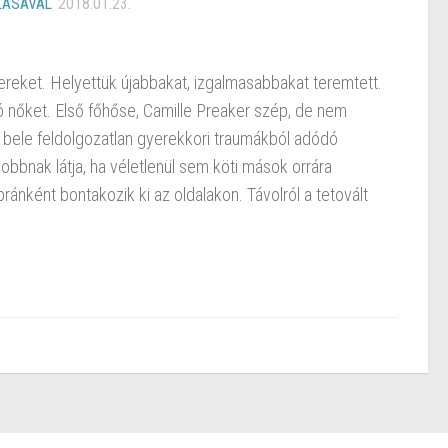
LÁSÁVAL
2018.01.23.
tereket. Helyettük újabbakat, izgalmasabbakat teremtett.
ó nőket. Első főhőse, Camille Preaker szép, de nem
bele feldolgozatlan gyerekkori traumákból adódó
 jobbnak látja, ha véletlenül sem köti mások orrára
apránként bontakozik ki az oldalakon. Távolról a tetovált