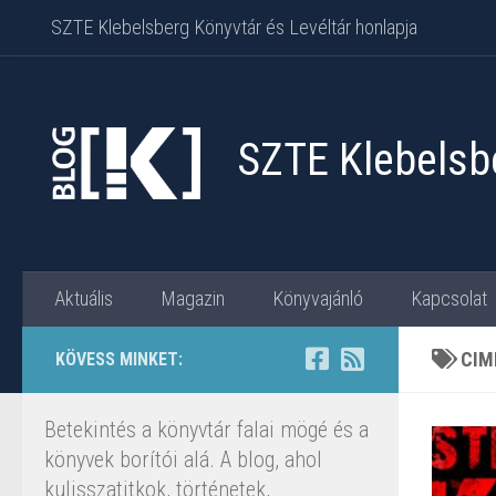
SZTE Klebelsberg Könyvtár és Levéltár honlapja
Skip to content
SZTE Klebelsbe
Aktuális
Magazin
Könyvajánló
Kapcsolat
CIM
KÖVESS MINKET:
Betekintés a könyvtár falai mögé és a
könyvek borítói alá. A blog, ahol
kulisszatitkok, történetek,