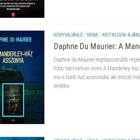
KÖNYVAJÁNLÓ
/
KRIMI
/
KRITIKUSOK AJÁN
Daphne Du Maurier: A Man
Daphne du Maurier legnépszerűbb regén
több mint hetven éves A Manderley-ház
ma is bárki tud azonosulni, aki érezte 
emléke.