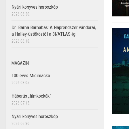
Nyári könyves horoszkóp
2026.06.30.
Dr. Barna Barnabás: A Naprendszer vándorai,
a Halley-üstököstől a 3I/ATLAS-ig
2026.06.18.
MAGAZIN
100 éves Micimackó
2026.08.05.
Háborús „filmkockák”
2026.07.15.
Nyári könyves horoszkóp
2026.06.30.