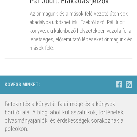
Pál Judit: Elakadás-jelzők
Az önmagunk és a mások felé vezető úton sok
akadályba ütközhetünk. Ezekről szól Pál Judit
könyve, aki különböző helyzetekben vázolja fel a
lehetséges, előremutató lépéseket önmagunk és
mások felé.
KÖVESS MINKET:
Betekintés a könyvtár falai mögé és a könyvek
borítói alá. A blog, ahol kulisszatitkok, történetek,
olvasmányajánlók, és érdekességek sorakoznak a
polcokon.