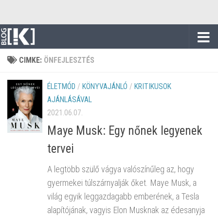
Skip to content
CIMKE:
ÖNFEJLESZTÉS
ÉLETMÓD
/
KÖNYVAJÁNLÓ
/
KRITIKUSOK
AJÁNLÁSÁVAL
2021.06.07.
Maye Musk: Egy nőnek legyenek
tervei
A legtöbb szülő vágya valószínűleg az, hogy
gyermekei túlszárnyalják őket. Maye Musk, a
világ egyik leggazdagabb emberének, a Tesla
alapítójának, vagyis Elon Musknak az édesanyja