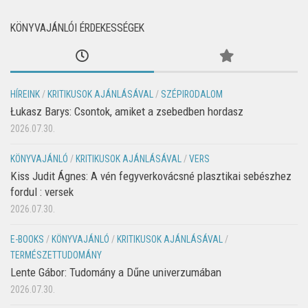
KÖNYVAJÁNLÓI ÉRDEKESSÉGEK
HÍREINK
/
KRITIKUSOK AJÁNLÁSÁVAL
/
SZÉPIRODALOM
Łukasz Barys: Csontok, amiket a zsebedben hordasz
2026.07.30.
KÖNYVAJÁNLÓ
/
KRITIKUSOK AJÁNLÁSÁVAL
/
VERS
Kiss Judit Ágnes: A vén fegyverkovácsné plasztikai sebészhez
fordul : versek
2026.07.30.
E-BOOKS
/
KÖNYVAJÁNLÓ
/
KRITIKUSOK AJÁNLÁSÁVAL
/
TERMÉSZETTUDOMÁNY
Lente Gábor: Tudomány a Dűne univerzumában
2026.07.30.