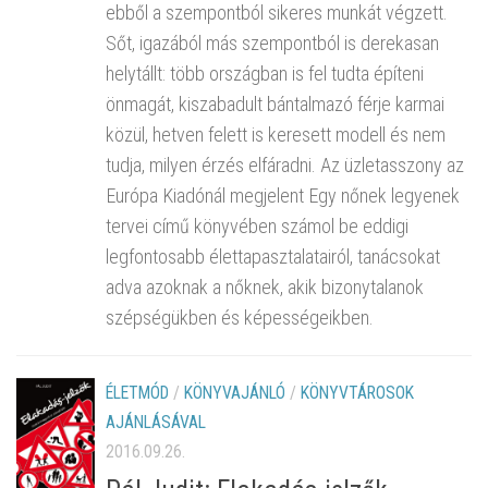
ebből a szempontból sikeres munkát végzett.
Sőt, igazából más szempontból is derekasan
helytállt: több országban is fel tudta építeni
önmagát, kiszabadult bántalmazó férje karmai
közül, hetven felett is keresett modell és nem
tudja, milyen érzés elfáradni. Az üzletasszony az
Európa Kiadónál megjelent Egy nőnek legyenek
tervei című könyvében számol be eddigi
legfontosabb élettapasztalatairól, tanácsokat
adva azoknak a nőknek, akik bizonytalanok
szépségükben és képességeikben.
ÉLETMÓD
/
KÖNYVAJÁNLÓ
/
KÖNYVTÁROSOK
AJÁNLÁSÁVAL
2016.09.26.