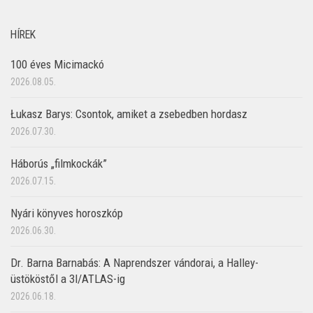
HÍREK
100 éves Micimackó
2026.08.05.
Łukasz Barys: Csontok, amiket a zsebedben hordasz
2026.07.30.
Háborús „filmkockák”
2026.07.15.
Nyári könyves horoszkóp
2026.06.30.
Dr. Barna Barnabás: A Naprendszer vándorai, a Halley-
üstököstől a 3I/ATLAS-ig
2026.06.18.