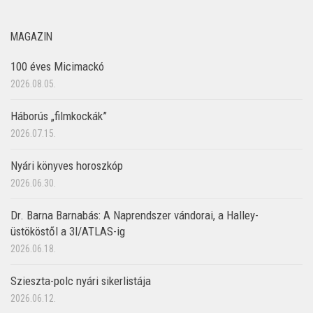
MAGAZIN
100 éves Micimackó
2026.08.05.
Háborús „filmkockák”
2026.07.15.
Nyári könyves horoszkóp
2026.06.30.
Dr. Barna Barnabás: A Naprendszer vándorai, a Halley-
üstököstől a 3I/ATLAS-ig
2026.06.18.
Szieszta-polc nyári sikerlistája
2026.06.12.