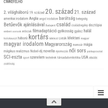
CIMKEFELHŐ
20. század
21. század
2. világháború
19. század
barátság
Anglia
amerikai irodalom
betegség
angol irodalom
család
Betűevők ajánlásával
disztópia
családregény
Budapest
filmadaptáció
halál
gyilkosság
gyász
emberi sorsok
erőszak
kortárs
háború
lélektani
Listák
holokauszt
kötelező
magyar
magyar irodalom
Magyarország
mágia
memoár
női sors
novella
mágikus realizmus
Nobel-díj
nyomozás
párkapcsolat
SCI-eszta
szerelem
USA
társadalomkritika
utazás
sport
testvérek
zsidóság