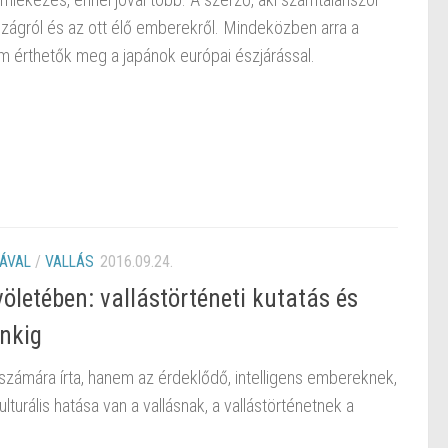
szágról és az ott élő emberekről. Mindeközben arra a
em érthetők meg a japánok európai észjárással.
ÁVAL
/
VALLÁS
2016.09.24.
völetében: vallástörténeti kutatás és
nkig
számára írta, hanem az érdeklődő, intelligens embereknek,
turális hatása van a vallásnak, a vallástörténetnek a