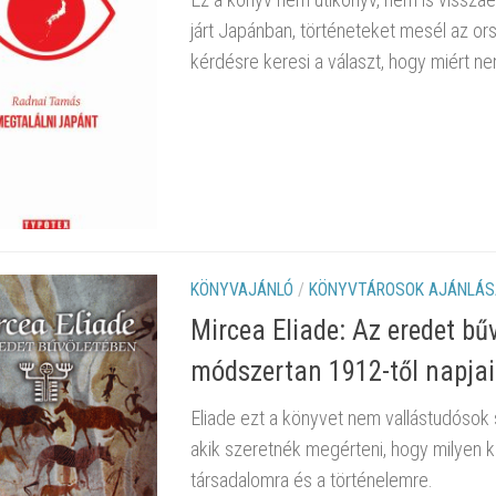
járt Japánban, történeteket mesél az or
kérdésre keresi a választ, hogy miért n
KÖNYVAJÁNLÓ
/
KÖNYVTÁROSOK AJÁNLÁS
Mircea Eliade: Az eredet bű
módszertan 1912-től napjai
Eliade ezt a könyvet nem vallástudósok 
akik szeretnék megérteni, hogy milyen kul
társadalomra és a történelemre.