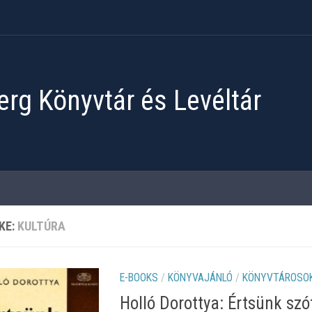
rg Könyvtár és Levéltár
KE:
KULTÚRA
E-BOOKS
/
KÖNYVAJÁNLÓ
/
KÖNYVTÁROSOK
Holló Dorottya: Értsünk szó