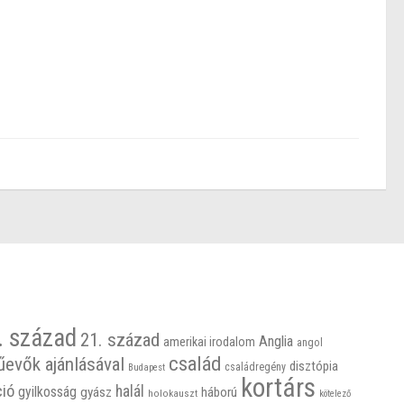
. század
21. század
Anglia
amerikai irodalom
angol
család
űevők ajánlásával
disztópia
családregény
Budapest
kortárs
ció
halál
gyilkosság
gyász
háború
holokauszt
kötelező