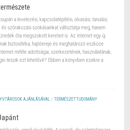
 természete
upán a levelezési, kapcsolatépítési, olvasási, tanulási,
i és szórakozási szokásainkat változtatja meg, hanem
zredek óta megszokott kereteit is. Az Internet egy új
ának biztosítéka, hajtóereje és meghatározó eszköze.
ternet miféle adottságai, szerkezetének, használatának,
ei teszik ezt lehetővé? Ebben a könyvben ezekre a
YVTÁROSOK AJÁNLÁSÁVAL
/
TERMÉSZETTUDOMÁNY
Japánt
mlékezés, ennél jóval több. A szerző, aki számtalanszor