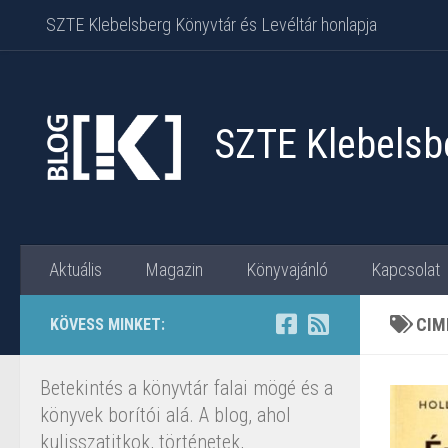
SZTE Klebelsberg Könyvtár és Levéltár honlapja
Skip to content
SZTE Klebelsbe
Aktuális
Magazin
Könyvajánló
Kapcsolat
CIM
KÖVESS MINKET:
Betekintés a könyvtár falai mögé és a
könyvek borítói alá. A blog, ahol
kulisszatitkok, történetek,