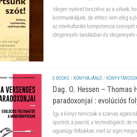
Idegen nyelvet beszélve az a célunk, h
kommunikáljunk, de ehhez nem elég a jó n
az interkulturális kompetencia szerepét
idegennyelv-tanulásban és idegennyelv-
E-BOOKS
/
KÖNYVAJÁNLÓ
/
KÖNYVTÁROSOK
Dag. O. Hessen – Thomas Hy
paradoxonjai : evolúciós 
Így a könyv nemcsak a szarvas agancsár
sportról, a piacról, a technológiáról, de
ugyanúgy felbukkan, mint az eget megc