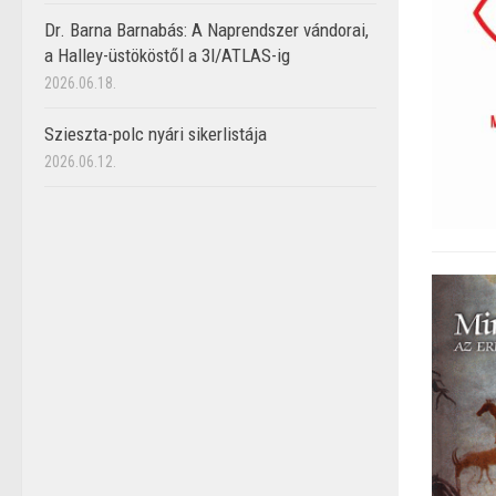
Dr. Barna Barnabás: A Naprendszer vándorai,
a Halley-üstököstől a 3I/ATLAS-ig
2026.06.18.
Szieszta-polc nyári sikerlistája
2026.06.12.