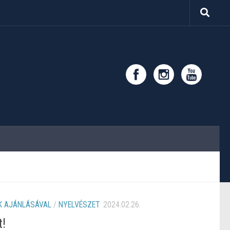
 AJÁNLÁSÁVAL
/
NYELVÉSZET
2024.02.26.
t!