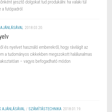
dőnként ijesztő dolgokat tud produkálni: ha valaki túl
e a futópadról.
 AJÁNLÁSÁVAL
2018.03.20.
yelv
ől és nyelvet használó emberekről, hogy rávilágít az
nem a tudományos cikkekben megszokott halálunalmas
órakoztatóan – vagyis befogadható módon.
 AJÁNLÁSÁVAL
/
SZÁMÍTÁSTECHNIKA
2018.01.19.