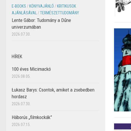
E-BOOKS
/
KÖNYVAJÁNLÓ
/
KRITIKUSOK
AJÁNLÁSÁVAL
/
TERMÉSZETTUDOMÁNY
Lente Gábor: Tudomány a Dűne
univerzumában
2026.07.30.
HÍREK
100 éves Micimackó
2026.08.05.
Łukasz Barys: Csontok, amiket a zsebedben
hordasz
2026.07.30.
Háborús „filmkockák”
2026.07.15.