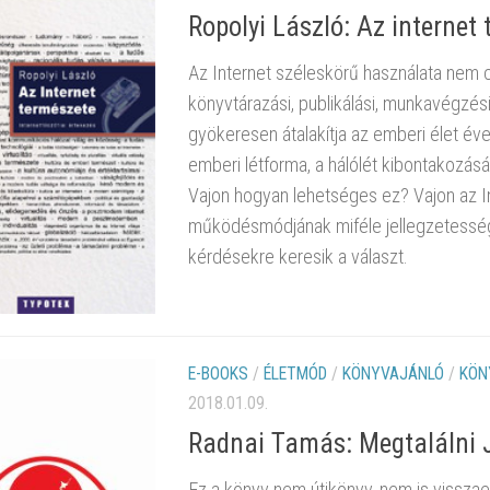
Ropolyi László: Az internet
Az Internet széleskörű használata nem cs
könyvtárazási, publikálási, munkavégzés
gyökeresen átalakítja az emberi élet éve
emberi létforma, a hálólét kibontakozás
Vajon hogyan lehetséges ez? Vajon az In
működésmódjának miféle jellegzetesség
kérdésekre keresik a választ.
E-BOOKS
/
ÉLETMÓD
/
KÖNYVAJÁNLÓ
/
KÖN
2018.01.09.
Radnai Tamás: Megtalálni 
Ez a könyv nem útikönyv, nem is visszae