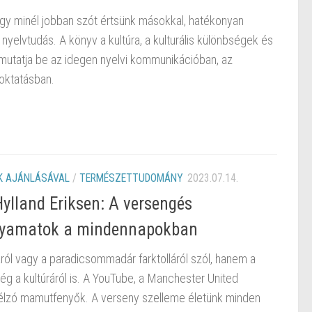
ogy minél jobban szót értsünk másokkal, hatékonyan
yelvtudás. A könyv a kultúra, a kulturális különbségek és
 mutatja be az idegen nyelvi kommunikációban, az
oktatásban.
 AJÁNLÁSÁVAL
/
TERMÉSZETTUDOMÁNY
2023.07.14.
lland Eriksen: A versengés
folyamatok a mindennapokban
ól vagy a paradicsommadár farktolláról szól, hanem a
 még a kultúráról is. A YouTube, a Manchester United
élzó mamutfenyők. A verseny szelleme életünk minden