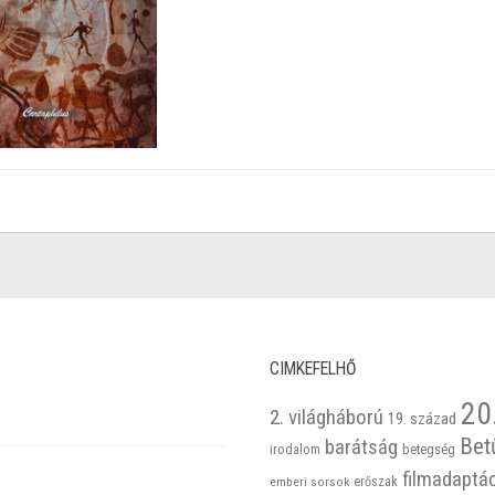
CIMKEFELHŐ
20
2. világháború
19. század
Bet
barátság
betegség
irodalom
filmadaptá
emberi sorsok
erőszak