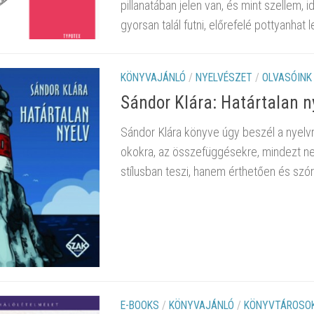
pillanatában jelen van, és mint szellem, i
gyorsan talál futni, előrefelé pottyanhat l
KÖNYVAJÁNLÓ
/
NYELVÉSZET
/
OLVASÓINK
Sándor Klára: Határtalan ​n
Sándor Klára könyve úgy beszél a nyelvr
okokra, az összefüggésekre, mindezt 
stílusban teszi, hanem érthetően és sz
E-BOOKS
/
KÖNYVAJÁNLÓ
/
KÖNYVTÁROSOK