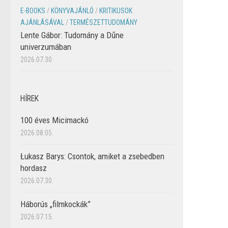
E-BOOKS
/
KÖNYVAJÁNLÓ
/
KRITIKUSOK
AJÁNLÁSÁVAL
/
TERMÉSZETTUDOMÁNY
Lente Gábor: Tudomány a Dűne
univerzumában
2026.07.30.
HÍREK
100 éves Micimackó
2026.08.05.
Łukasz Barys: Csontok, amiket a zsebedben
hordasz
2026.07.30.
Háborús „filmkockák”
2026.07.15.