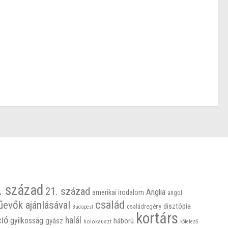
. század
21. század
Anglia
amerikai irodalom
angol
család
űevők ajánlásával
disztópia
családregény
Budapest
kortárs
ció
halál
gyilkosság
gyász
háború
holokauszt
kötelező