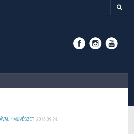
ÁVAL
/
MŰVÉSZET
2016.09.24.