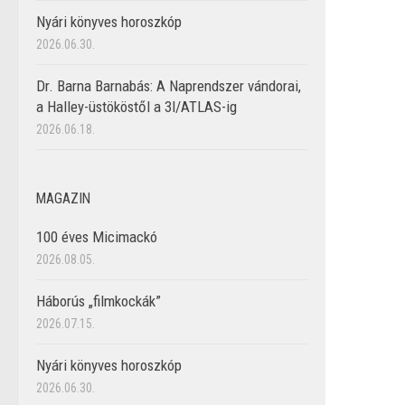
Nyári könyves horoszkóp
2026.06.30.
Dr. Barna Barnabás: A Naprendszer vándorai,
a Halley-üstököstől a 3I/ATLAS-ig
2026.06.18.
MAGAZIN
100 éves Micimackó
2026.08.05.
Háborús „filmkockák”
2026.07.15.
Nyári könyves horoszkóp
2026.06.30.