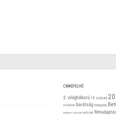
CIMKEFELHŐ
20
2. világháború
19. század
Bet
barátság
betegség
irodalom
filmadaptá
emberi sorsok
erőszak