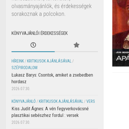
olvasmányajánlók, és érdekességek
sorakoznak a polcokon.
KÖNYVAJÁNLÓI ÉRDEKESSÉGEK
HÍREINK
/
KRITIKUSOK AJÁNLÁSÁVAL
/
SZÉPIRODALOM
Łukasz Barys: Csontok, amiket a zsebedben
hordasz
2026.07.30.
KÖNYVAJÁNLÓ
/
KRITIKUSOK AJÁNLÁSÁVAL
/
VERS
Kiss Judit Ágnes: A vén fegyverkovácsné
plasztikai sebészhez fordul : versek
2026.07.30.