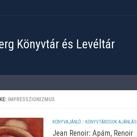
rg Könyvtár és Levéltár
KE:
IMPRESSZIONIZMUS
KÖNYVAJÁNLÓ
/
KÖNYVTÁROSOK AJÁNLÁS
Jean Renoir: Apám, Renoir