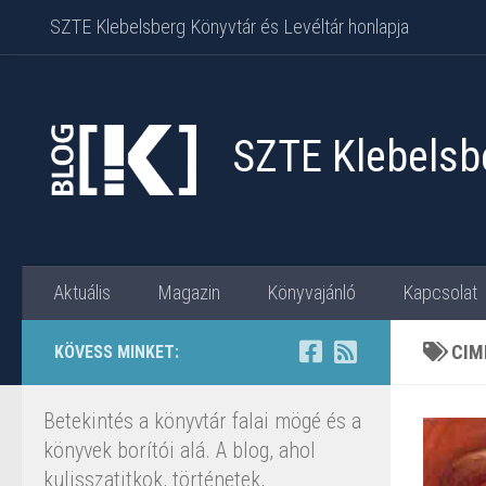
SZTE Klebelsberg Könyvtár és Levéltár honlapja
Skip to content
SZTE Klebelsbe
Aktuális
Magazin
Könyvajánló
Kapcsolat
CIM
KÖVESS MINKET:
Betekintés a könyvtár falai mögé és a
könyvek borítói alá. A blog, ahol
kulisszatitkok, történetek,