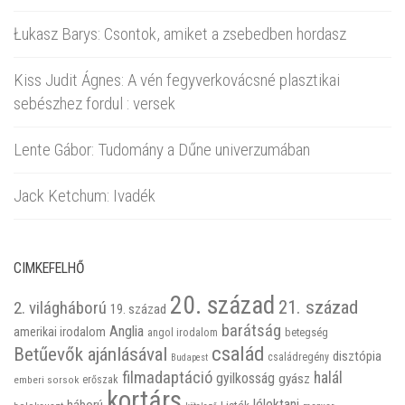
Łukasz Barys: Csontok, amiket a zsebedben hordasz
Kiss Judit Ágnes: A vén fegyverkovácsné plasztikai
sebészhez fordul : versek
Lente Gábor: Tudomány a Dűne univerzumában
Jack Ketchum: Ivadék
CIMKEFELHŐ
20. század
21. század
2. világháború
19. század
barátság
Anglia
amerikai irodalom
betegség
angol irodalom
család
Betűevők ajánlásával
disztópia
családregény
Budapest
filmadaptáció
halál
gyilkosság
gyász
emberi sorsok
erőszak
kortárs