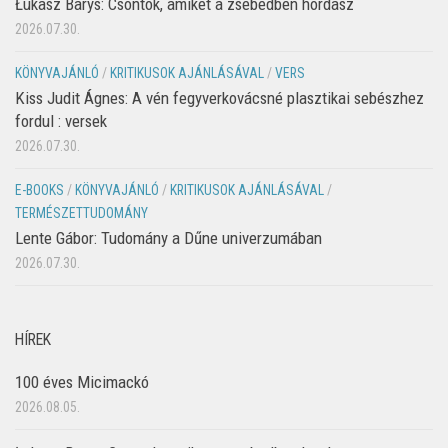
Łukasz Barys: Csontok, amiket a zsebedben hordasz
2026.07.30.
KÖNYVAJÁNLÓ
/
KRITIKUSOK AJÁNLÁSÁVAL
/
VERS
Kiss Judit Ágnes: A vén fegyverkovácsné plasztikai sebészhez
fordul : versek
2026.07.30.
E-BOOKS
/
KÖNYVAJÁNLÓ
/
KRITIKUSOK AJÁNLÁSÁVAL
/
TERMÉSZETTUDOMÁNY
Lente Gábor: Tudomány a Dűne univerzumában
2026.07.30.
HÍREK
100 éves Micimackó
2026.08.05.