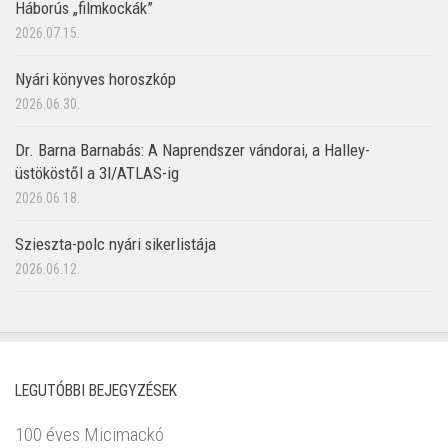
Háborús „filmkockák”
2026.07.15.
Nyári könyves horoszkóp
2026.06.30.
Dr. Barna Barnabás: A Naprendszer vándorai, a Halley-
üstököstől a 3I/ATLAS-ig
2026.06.18.
Szieszta-polc nyári sikerlistája
2026.06.12.
LEGUTÓBBI BEJEGYZÉSEK
100 éves Micimackó