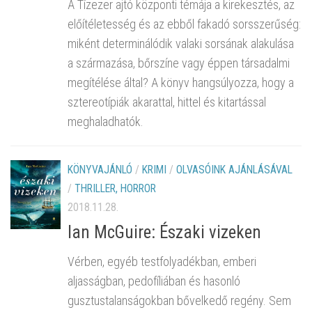
A Tízezer ajtó központi témája a kirekesztés, az
előítéletesség és az ebből fakadó sorsszerűség:
miként determinálódik valaki sorsának alakulása
a származása, bőrszíne vagy éppen társadalmi
megítélése által? A könyv hangsúlyozza, hogy a
sztereotípiák akarattal, hittel és kitartással
meghaladhatók.
KÖNYVAJÁNLÓ
/
KRIMI
/
OLVASÓINK AJÁNLÁSÁVAL
/
THRILLER, HORROR
2018.11.28.
Ian McGuire: Északi ​vizeken
Vérben, egyéb testfolyadékban, emberi
aljasságban, pedofíliában és hasonló
gusztustalanságokban bővelkedő regény. Sem