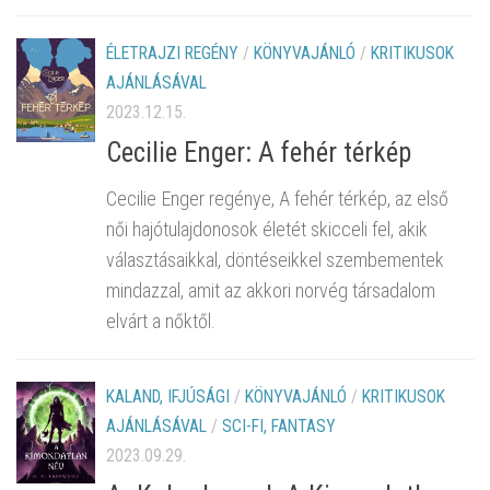
ÉLETRAJZI REGÉNY
/
KÖNYVAJÁNLÓ
/
KRITIKUSOK
AJÁNLÁSÁVAL
2023.12.15.
Cecilie Enger: A fehér térkép
Cecilie Enger regénye, A fehér térkép, az első
női hajótulajdonosok életét skicceli fel, akik
választásaikkal, döntéseikkel szembementek
mindazzal, amit az akkori norvég társadalom
elvárt a nőktől.
KALAND, IFJÚSÁGI
/
KÖNYVAJÁNLÓ
/
KRITIKUSOK
AJÁNLÁSÁVAL
/
SCI-FI, FANTASY
2023.09.29.