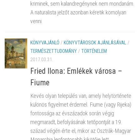
kriminek, sem kalandregénynek nem mondanám.
A naturalista jelzőt azonban kéretik komolyan
venni.
KÖNYVAJÁNLÓ
/
KÖNYVTÁROSOK AJÁNLÁSÁVAL
/
TERMÉSZETTUDOMÁNY
/
TÖRTÉNELEM
2017.03.31.
Fried Ilona: Emlékek városa –
Fiume
Kevés olyan település van, amely helytörténete
különös figyelmet érdemel. Fiume (vagy Rijeka)
fontossága az évszázadok során végig
megmaradt, befolyásának tetőpontját a 19.
század végén érte el, mikor az Osztrák-Magyar
Monarchia legfontosabb kikötője lett.