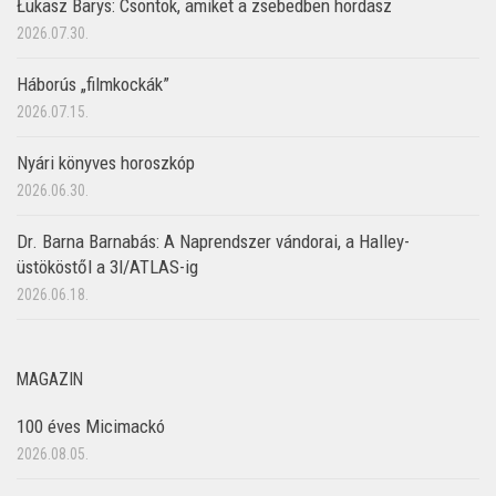
Łukasz Barys: Csontok, amiket a zsebedben hordasz
2026.07.30.
Háborús „filmkockák”
2026.07.15.
Nyári könyves horoszkóp
2026.06.30.
Dr. Barna Barnabás: A Naprendszer vándorai, a Halley-
üstököstől a 3I/ATLAS-ig
2026.06.18.
MAGAZIN
100 éves Micimackó
2026.08.05.