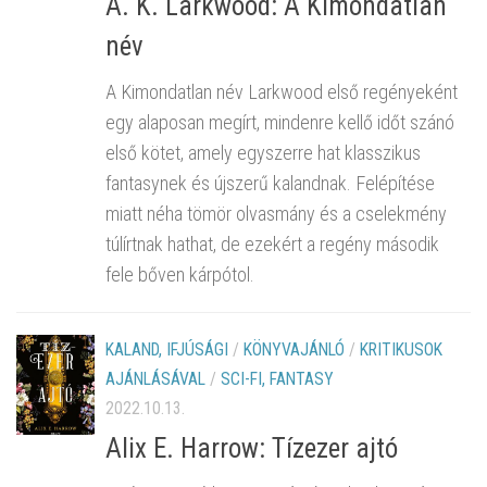
A. K. Larkwood: A Kimondatlan
név
A Kimondatlan név Larkwood első regényeként
egy alaposan megírt, mindenre kellő időt szánó
első kötet, amely egyszerre hat klasszikus
fantasynek és újszerű kalandnak. Felépítése
miatt néha tömör olvasmány és a cselekmény
túlírtnak hathat, de ezekért a regény második
fele bőven kárpótol.
KALAND, IFJÚSÁGI
/
KÖNYVAJÁNLÓ
/
KRITIKUSOK
AJÁNLÁSÁVAL
/
SCI-FI, FANTASY
2022.10.13.
Alix E. Harrow: Tízezer ajtó