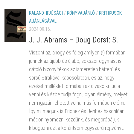
KALAND, IFJÚSÁGI
/
KÖNYVAJÁNLÓ
/
KRITIKUSOK
AJÁNLÁSÁVAL
2024.09.16.
J. J. Abrams – Doug Dorst: S.
Viszont az, ahogy és főleg amilyen (!) formában
jönnek az újabb és újabb, sokszor egymást is
cáfoló bizonyítékok az ismeretlen hátterű és
sorsú Strakával kapcsolatban, és az, hogy
ezeket melléklet formában az olvasó ki tudja
venni és kézbe tudja fogni, olyan élmény, melyet
nem igazán lehetett volna más formában elérni.
Így mi magunk is Erichez és Jenhez hasonlóan
módon nyomozni kezdünk, és megpróbáljuk
kibogozni ezt a korántsem egyszerű rejtvényt.