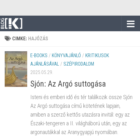
Skip to content
CIMKE:
HAJÓZÁS
E-BOOKS
/
KÖNYVAJÁNLÓ
/
KRITIKUSOK
AJÁNLÁSÁVAL
/
SZÉPIRODALOM
2025.05.29.
Sjón: Az Argó suttogása
Isteni és emberi idő és tér találkozik össze Sjón
Az Argó suttogása című kötetének lapjain,
amiben a szerző kettős utazásra invitál: egy az
Északi-tengeren a II. világháború után, egy az
argonautákkal az Aranygyapjú nyomában.