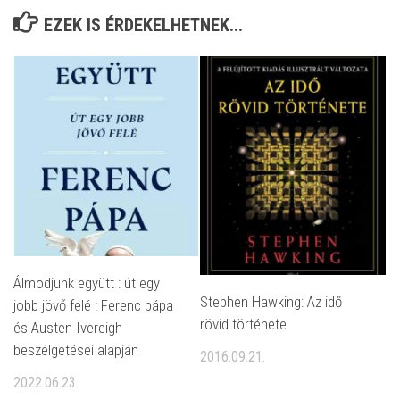
EZEK IS ÉRDEKELHETNEK...
Álmodjunk együtt : út egy
Stephen Hawking: Az idő
jobb jövő felé : Ferenc pápa
rövid története
és Austen Ivereigh
beszélgetései alapján
2016.09.21.
2022.06.23.