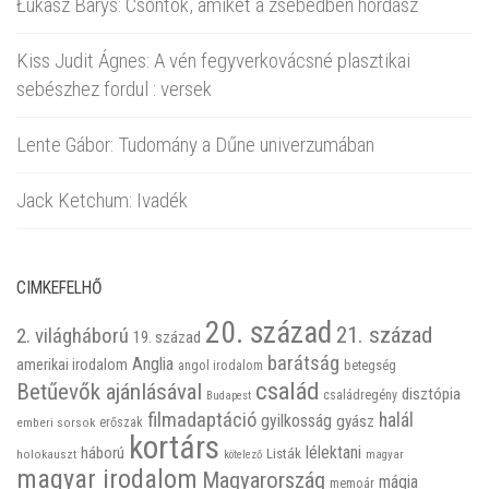
Łukasz Barys: Csontok, amiket a zsebedben hordasz
Kiss Judit Ágnes: A vén fegyverkovácsné plasztikai
sebészhez fordul : versek
Lente Gábor: Tudomány a Dűne univerzumában
Jack Ketchum: Ivadék
CIMKEFELHŐ
20. század
21. század
2. világháború
19. század
barátság
Anglia
amerikai irodalom
betegség
angol irodalom
család
Betűevők ajánlásával
disztópia
családregény
Budapest
filmadaptáció
halál
gyilkosság
gyász
emberi sorsok
erőszak
kortárs
háború
lélektani
Listák
holokauszt
kötelező
magyar
magyar irodalom
Magyarország
mágia
memoár