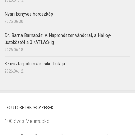
Nyári könyves horoszkóp
2026.06.30.
Dr. Barna Barnabás: A Naprendszer vándorai, a Halley-
üstököstől a 3I/ATLAS-ig
2026.06.18.
Szieszta-polc nyári sikerlistája
2026.06.12.
LEGUTÓBBI BEJEGYZÉSEK
100 éves Micimackó