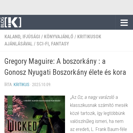
Skip to content
KALAND, IFJÚSÁGI
/
KÖNYVAJÁNLÓ
/
KRITIKUSOK
AJÁNLÁSÁVAL
/
SCI-FI, FANTASY
Gregory Maguire: A boszorkány : a
Gonosz Nyugati Boszorkány élete és kora
ÍRTA:
KRITIKUS
·
2025.10.09.
„Az
Oz, a nagy varázsló
a
klasszikusnak számító mesék
közé tartozik, így legtöbbünk
valószínűleg ismeri, ha nem
az eredeti, L. Frank Baum-féle