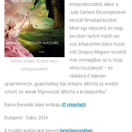
könyvváltozatból, akkor a
Judy Garland főszereplésével
készült filmadaptációból.
Mivel egy népszerű, és nagy
becsben tartott műről van
szó, kifejezetten bátor húzás
volt Gregory Maguire részéről
már önmagában az is, hogy
Kattints a képre, és nézd meg a
ehhez hozzányúlt – és
katalógusunkban!
ráadásul ő teljesen
újraértelmezte, gyakorlatilag feje tetejére állította az eredeti
sztorit, és annak főgonoszát állította a középpontba.”
Barna Benedek teljes kritikája
itt olvasható
.
Budapest : Gabo, 2024
A további kiadásokat keresd
katalógusunkban
.