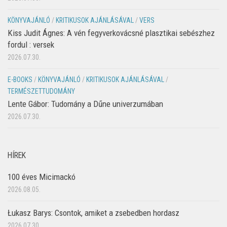
KÖNYVAJÁNLÓ
/
KRITIKUSOK AJÁNLÁSÁVAL
/
VERS
Kiss Judit Ágnes: A vén fegyverkovácsné plasztikai sebészhez
fordul : versek
2026.07.30.
E-BOOKS
/
KÖNYVAJÁNLÓ
/
KRITIKUSOK AJÁNLÁSÁVAL
/
TERMÉSZETTUDOMÁNY
Lente Gábor: Tudomány a Dűne univerzumában
2026.07.30.
HÍREK
100 éves Micimackó
2026.08.05.
Łukasz Barys: Csontok, amiket a zsebedben hordasz
2026.07.30.