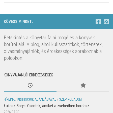
KÖVESS MINKET:
Betekintés a könyvtár falai mögé és a könyvek
borítói alá. A blog, ahol kulisszatitkok, történetek,
olvasmányajánlók, és érdekességek sorakoznak a
polcokon.
KÖNYVAJÁNLÓI ÉRDEKESSÉGEK
HÍREINK
/
KRITIKUSOK AJÁNLÁSÁVAL
/
SZÉPIRODALOM
Łukasz Barys: Csontok, amiket a zsebedben hordasz
2026.07.30.