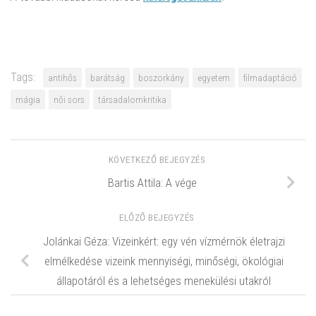
Tags:
antihős
barátság
boszorkány
egyetem
filmadaptáció
mágia
női sors
társadalomkritika
KÖVETKEZŐ BEJEGYZÉS
Bartis Attila: A vége
ELŐZŐ BEJEGYZÉS
Jolánkai Géza: Vizeinkért: egy vén vízmérnök életrajzi
elmélkedése vizeink mennyiségi, minőségi, ökológiai
állapotáról és a lehetséges menekülési utakról