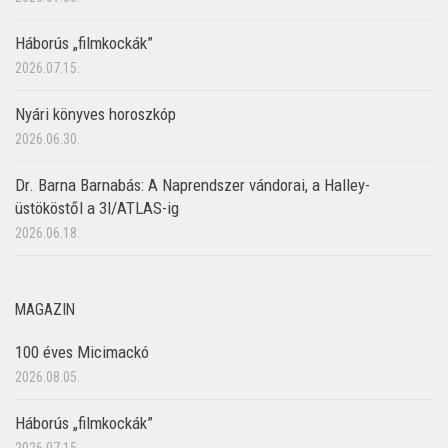
Háborús „filmkockák”
2026.07.15.
Nyári könyves horoszkóp
2026.06.30.
Dr. Barna Barnabás: A Naprendszer vándorai, a Halley-
üstököstől a 3I/ATLAS-ig
2026.06.18.
MAGAZIN
100 éves Micimackó
2026.08.05.
Háborús „filmkockák”
2026.07.15.