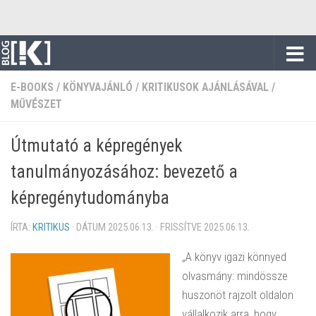
Skip to content
E-BOOKS
/
KÖNYVAJÁNLÓ
/
KRITIKUSOK AJÁNLÁSÁVAL
/
MŰVÉSZET
Útmutató a képregények
tanulmányozásához: bevezető a
képregénytudományba
ÍRTA:
KRITIKUS
· DÁTUM
2025.06.13.
· FRISSÍTVE
2025.06.13.
„A könyv igazi könnyed
olvasmány: mindössze
huszonöt rajzolt oldalon
vállalkozik arra, hogy