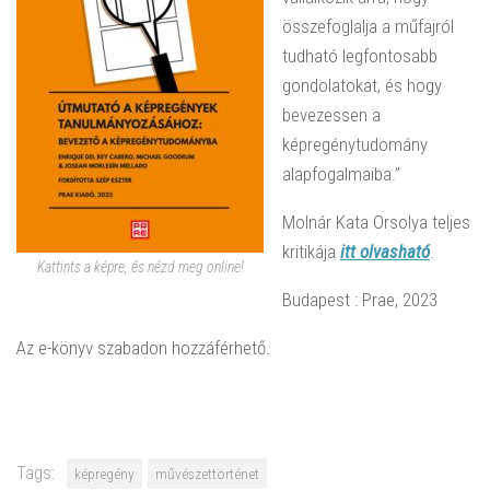
összefoglalja a műfajról
tudható legfontosabb
gondolatokat, és hogy
bevezessen a
képregénytudomány
alapfogalmaiba.”
Molnár Kata Orsolya teljes
kritikája
itt olvasható
.
Kattints a képre, és nézd meg online!
Budapest : Prae, 2023
Az e-könyv szabadon hozzáférhető.
Tags:
képregény
művészettörténet