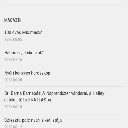
MAGAZIN
100 éves Micimackó
2026.08.05.
Háborús „filmkockák”
2026.07.15.
Nyári könyves horoszkóp
2026.06.30.
Dr. Barna Barnabás: A Naprendszer vándorai, a Halley-
üstököstől a 3I/ATLAS-ig
2026.06.18.
Szieszta-polc nyári sikerlistája
2026.06.12.