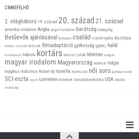
CIMKEFELHŐ
20. század
21. század
2. világháború
19. század
barátság
Anglia
amerikai irodalom
betegség
angol irodalom
család
Betűevők ajánlásával
disztópia
családregény
Budapest
filmadaptáció
halál
gyilkosság
gyász
emberi sorsok
erőszak
kortárs
háború
lélektani
Listák
holokauszt
kötelező
magyar
magyar irodalom
Magyarország
mágia
memoár
női sors
novella
mágikus realizmus
Nobel-díj
nyomozás
párkapcsolat
SCI-eszta
szerelem
USA
társadalomkritika
utazás
sport
testvérek
zsidóság