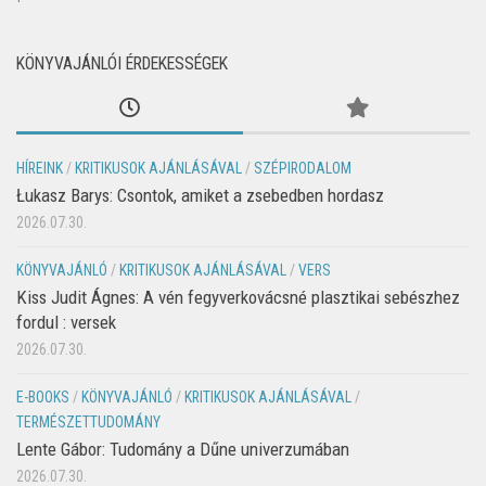
KÖNYVAJÁNLÓI ÉRDEKESSÉGEK
HÍREINK
/
KRITIKUSOK AJÁNLÁSÁVAL
/
SZÉPIRODALOM
Łukasz Barys: Csontok, amiket a zsebedben hordasz
2026.07.30.
KÖNYVAJÁNLÓ
/
KRITIKUSOK AJÁNLÁSÁVAL
/
VERS
Kiss Judit Ágnes: A vén fegyverkovácsné plasztikai sebészhez
fordul : versek
2026.07.30.
E-BOOKS
/
KÖNYVAJÁNLÓ
/
KRITIKUSOK AJÁNLÁSÁVAL
/
TERMÉSZETTUDOMÁNY
Lente Gábor: Tudomány a Dűne univerzumában
2026.07.30.