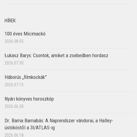
HÍREK
100 éves Micimackó
2026.08.05.
Łukasz Barys: Csontok, amiket a zsebedben hordasz
2026.07.30.
Háborús „filmkockák”
2026.07.15.
Nyári könyves horoszkóp
2026.06.30.
Dr. Barna Barnabás: A Naprendszer vándorai, a Halley-
üstököstől a 3I/ATLAS-ig
2026.06.18.