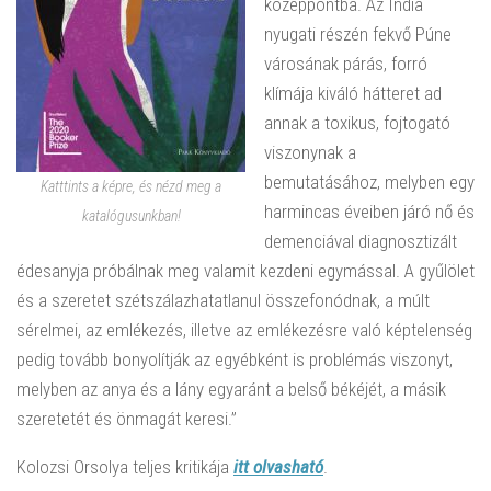
középpontba. Az India
nyugati részén fekvő Púne
városának párás, forró
klímája kiváló hátteret ad
annak a toxikus, fojtogató
viszonynak a
bemutatásához, melyben egy
Katttints a képre, és nézd meg a
harmincas éveiben járó nő és
katalógusunkban!
demenciával diagnosztizált
édesanyja próbálnak meg valamit kezdeni egymással. A gyűlölet
és a szeretet szétszálazhatatlanul összefonódnak, a múlt
sérelmei, az emlékezés, illetve az emlékezésre való képtelenség
pedig tovább bonyolítják az egyébként is problémás viszonyt,
melyben az anya és a lány egyaránt a belső békéjét, a másik
szeretetét és önmagát keresi.”
Kolozsi Orsolya teljes kritikája
itt olvasható
.