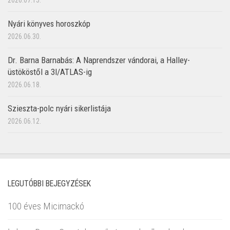
2026.07.15.
Nyári könyves horoszkóp
2026.06.30.
Dr. Barna Barnabás: A Naprendszer vándorai, a Halley-
üstököstől a 3I/ATLAS-ig
2026.06.18.
Szieszta-polc nyári sikerlistája
2026.06.12.
LEGUTÓBBI BEJEGYZÉSEK
100 éves Micimackó