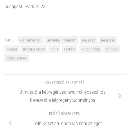
Budapest : Park, 2023
Tags:
Alzheimer-kór
amerikai irodalom
anyaság
betegség
család
emberi sorsok
India
kortárs
költői próza
női sors
szülői szerep
KÖVETKEZŐ BEJEGYZÉS
Útmutató a képregények tanulmányozásához:
bevezető a képregénytudományba
ELŐZŐ BEJEGYZÉS
Tóth Krisztina: Ahonnan látni az eget