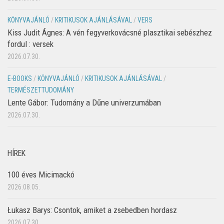
KÖNYVAJÁNLÓ
/
KRITIKUSOK AJÁNLÁSÁVAL
/
VERS
Kiss Judit Ágnes: A vén fegyverkovácsné plasztikai sebészhez
fordul : versek
2026.07.30.
E-BOOKS
/
KÖNYVAJÁNLÓ
/
KRITIKUSOK AJÁNLÁSÁVAL
/
TERMÉSZETTUDOMÁNY
Lente Gábor: Tudomány a Dűne univerzumában
2026.07.30.
HÍREK
100 éves Micimackó
2026.08.05.
Łukasz Barys: Csontok, amiket a zsebedben hordasz
2026.07.30.