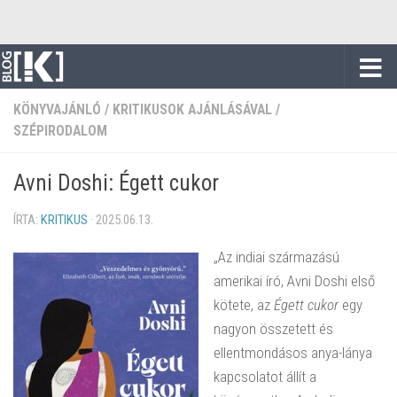
Skip to content
KÖNYVAJÁNLÓ
/
KRITIKUSOK AJÁNLÁSÁVAL
/
SZÉPIRODALOM
Avni Doshi: Égett cukor
ÍRTA:
KRITIKUS
·
2025.06.13.
„Az indiai származású
amerikai író, Avni Doshi első
kötete, az
Égett cukor
egy
nagyon összetett és
ellentmondásos anya-lánya
kapcsolatot állít a