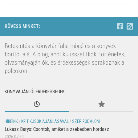
KÖVESS MINKET:
Betekintés a könyvtár falai mögé és a könyvek
borítói alá. A blog, ahol kulisszatitkok, történetek,
olvasmányajánlók, és érdekességek sorakoznak a
polcokon.
KÖNYVAJÁNLÓI ÉRDEKESSÉGEK
HÍREINK
/
KRITIKUSOK AJÁNLÁSÁVAL
/
SZÉPIRODALOM
Łukasz Barys: Csontok, amiket a zsebedben hordasz
2026.07.30.