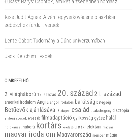
Łukasz Barys: Csontok, amiket a zsebedben hordasz
Kiss Judit Ágnes: A vén fegyverkovácsné plasztikai
sebészhez fordul : versek
Lente Gábor: Tudomány a Dűne univerzumában
Jack Ketchum: Ivadék
CIMKEFELHŐ
20. század
21. század
2. világháború
19. század
barátság
Anglia
amerikai irodalom
betegség
angol irodalom
család
Betűevők ajánlásával
disztópia
családregény
Budapest
filmadaptáció
halál
gyilkosság
gyász
emberi sorsok
erőszak
kortárs
háború
lélektani
Listák
holokauszt
kötelező
magyar
magyar irodalom
Magyarország
mágia
memoár