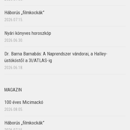
Háborús „filmkockák”
2026.07.15.
Nyári könyves horoszkóp
2026.06.30.
Dr. Barna Barnabás: A Naprendszer vándorai, a Halley-
üstököstől a 3I/ATLAS-ig
2026.06.18.
MAGAZIN
100 éves Micimackó
2026.08.05.
Háborús „filmkockák”