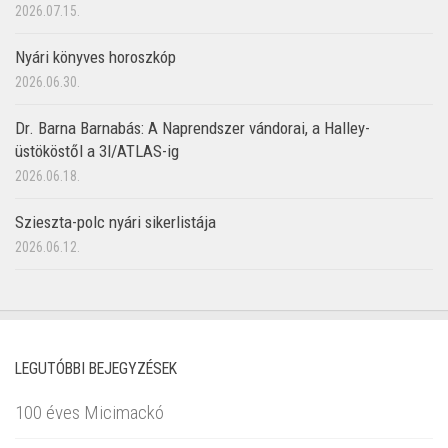
2026.07.15.
Nyári könyves horoszkóp
2026.06.30.
Dr. Barna Barnabás: A Naprendszer vándorai, a Halley-
üstököstől a 3I/ATLAS-ig
2026.06.18.
Szieszta-polc nyári sikerlistája
2026.06.12.
LEGUTÓBBI BEJEGYZÉSEK
100 éves Micimackó