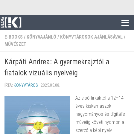
Skip to content
E-BOOKS
/
KÖNYVAJÁNLÓ
/
KÖNYVTÁROSOK AJÁNLÁSÁVAL
/
MŰVÉSZET
Kárpáti Andrea: A gyermekrajztól a
fiatalok vizuális nyelvéig
ÍRTA:
KÖNYVTÁROS
·
2025.05.08.
Az első firkáktól a 12–14
éves kiskamaszok
hagyományos és digitális
műveiig követi nyomon a
szerző a képi nyelv