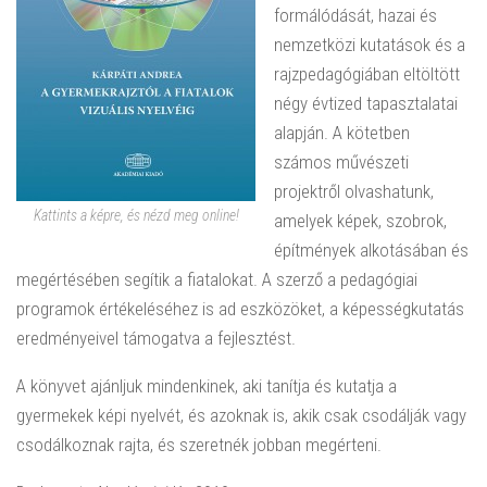
formálódását, hazai és
nemzetközi kutatások és a
rajzpedagógiában eltöltött
négy évtized tapasztalatai
alapján. A kötetben
számos művészeti
projektről olvashatunk,
Kattints a képre, és nézd meg online!
amelyek képek, szobrok,
építmények alkotásában és
megértésében segítik a fiatalokat. A szerző a pedagógiai
programok értékeléséhez is ad eszközöket, a képességkutatás
eredményeivel támogatva a fejlesztést.
A könyvet ajánljuk mindenkinek, aki tanítja és kutatja a
gyermekek képi nyelvét, és azoknak is, akik csak csodálják vagy
csodálkoznak rajta, és szeretnék jobban megérteni.