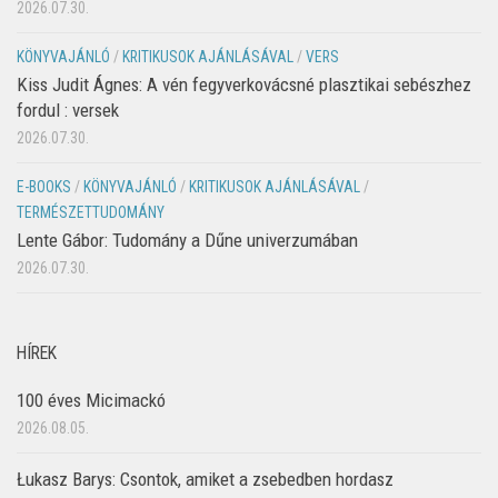
2026.07.30.
KÖNYVAJÁNLÓ
/
KRITIKUSOK AJÁNLÁSÁVAL
/
VERS
Kiss Judit Ágnes: A vén fegyverkovácsné plasztikai sebészhez
fordul : versek
2026.07.30.
E-BOOKS
/
KÖNYVAJÁNLÓ
/
KRITIKUSOK AJÁNLÁSÁVAL
/
TERMÉSZETTUDOMÁNY
Lente Gábor: Tudomány a Dűne univerzumában
2026.07.30.
HÍREK
100 éves Micimackó
2026.08.05.
Łukasz Barys: Csontok, amiket a zsebedben hordasz