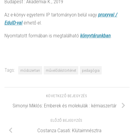
Budapest : Akadémiai K., 2019
Az e-könyv egyetemi IP tartományon belül vagy
proxyval /
EduID-val
érhető el.
Nyomtatott formában is megtalálható
könyvtárunkban
.
Tags:
módszertan
művelődéstörténet
pedagógia
KÖVETKEZŐ BEJEGYZÉS
Simonyi Miklós: Emberek és molekulák : kémiaszertár
ELŐZŐ BEJEGYZÉS
Costanza Casati: Klütaimnésztra