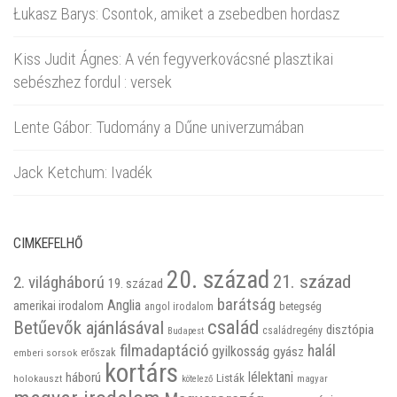
Łukasz Barys: Csontok, amiket a zsebedben hordasz
Kiss Judit Ágnes: A vén fegyverkovácsné plasztikai
sebészhez fordul : versek
Lente Gábor: Tudomány a Dűne univerzumában
Jack Ketchum: Ivadék
CIMKEFELHŐ
20. század
21. század
2. világháború
19. század
barátság
Anglia
amerikai irodalom
betegség
angol irodalom
család
Betűevők ajánlásával
disztópia
családregény
Budapest
filmadaptáció
halál
gyilkosság
gyász
emberi sorsok
erőszak
kortárs
háború
lélektani
Listák
holokauszt
kötelező
magyar