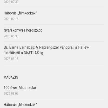
2026.07.30.
Háborús „filmkockák”
2026.07.15.
Nyári könyves horoszkóp
2026.06.30.
Dr. Barna Barnabás: A Naprendszer vándorai, a Halley-
üstököstől a 3I/ATLAS-ig
2026.06.18.
MAGAZIN
100 éves Micimackó
2026.08.05.
Háborús „filmkockák”