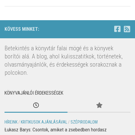
KÖVESS MINKET:
Betekintés a könyvtár falai mögé és a könyvek
borítói alá. A blog, ahol kulisszatitkok, történetek,
olvasmányajánlók, és érdekességek sorakoznak a
polcokon.
KÖNYVAJÁNLÓI ÉRDEKESSÉGEK
HÍREINK
/
KRITIKUSOK AJÁNLÁSÁVAL
/
SZÉPIRODALOM
Łukasz Barys: Csontok, amiket a zsebedben hordasz