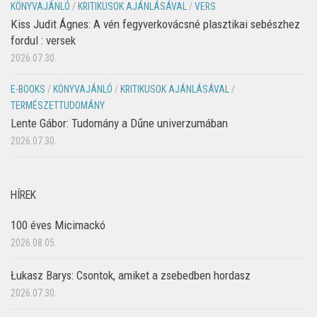
KÖNYVAJÁNLÓ
/
KRITIKUSOK AJÁNLÁSÁVAL
/
VERS
Kiss Judit Ágnes: A vén fegyverkovácsné plasztikai sebészhez
fordul : versek
2026.07.30.
E-BOOKS
/
KÖNYVAJÁNLÓ
/
KRITIKUSOK AJÁNLÁSÁVAL
/
TERMÉSZETTUDOMÁNY
Lente Gábor: Tudomány a Dűne univerzumában
2026.07.30.
HÍREK
100 éves Micimackó
2026.08.05.
Łukasz Barys: Csontok, amiket a zsebedben hordasz
2026.07.30.