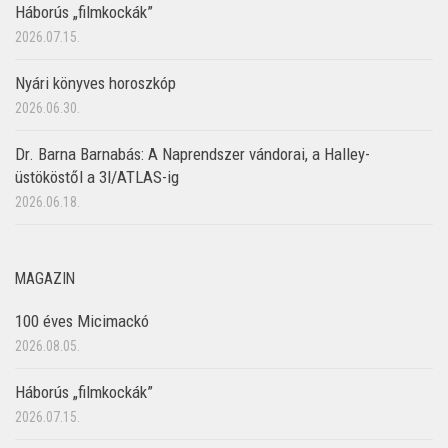
Háborús „filmkockák”
2026.07.15.
Nyári könyves horoszkóp
2026.06.30.
Dr. Barna Barnabás: A Naprendszer vándorai, a Halley-
üstököstől a 3I/ATLAS-ig
2026.06.18.
MAGAZIN
100 éves Micimackó
2026.08.05.
Háborús „filmkockák”
2026.07.15.