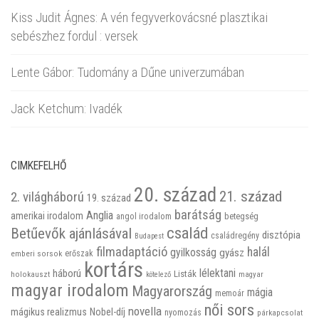
Kiss Judit Ágnes: A vén fegyverkovácsné plasztikai
sebészhez fordul : versek
Lente Gábor: Tudomány a Dűne univerzumában
Jack Ketchum: Ivadék
CIMKEFELHŐ
20. század
21. század
2. világháború
19. század
barátság
Anglia
amerikai irodalom
betegség
angol irodalom
család
Betűevők ajánlásával
disztópia
családregény
Budapest
filmadaptáció
halál
gyilkosság
gyász
emberi sorsok
erőszak
kortárs
háború
lélektani
Listák
holokauszt
kötelező
magyar
magyar irodalom
Magyarország
mágia
memoár
női sors
novella
mágikus realizmus
Nobel-díj
nyomozás
párkapcsolat