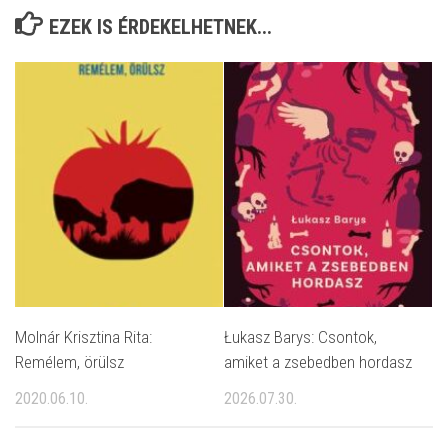
EZEK IS ÉRDEKELHETNEK...
Molnár Krisztina Rita:
Łukasz Barys: Csontok,
Remélem, örülsz
amiket a zsebedben hordasz
2020.06.10.
2026.07.30.