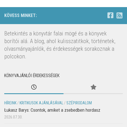
KÖVESS MINKET:
Betekintés a könyvtár falai mögé és a könyvek
borítói alá. A blog, ahol kulisszatitkok, történetek,
olvasmányajánlók, és érdekességek sorakoznak a
polcokon.
KÖNYVAJÁNLÓI ÉRDEKESSÉGEK
HÍREINK
/
KRITIKUSOK AJÁNLÁSÁVAL
/
SZÉPIRODALOM
Łukasz Barys: Csontok, amiket a zsebedben hordasz
2026.07.30.