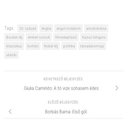
Tags:
20. század
Anglia
angol irodalom
arisztokrácia
Booker-díj
emberi sorsok
filmadaptáció
Kazuo Ishiguro
klasszikus
kortárs
Nobel-díj
politika
társadalomrajz
utazás
KÖVETKEZŐ BEJEGYZÉS
Giulia Caminito: A tó vize sohasem édes
ELŐZŐ BEJEGYZÉS
Borbás Barna: Első gól