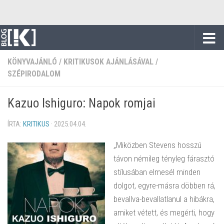
Skip to content
KÖNYVAJÁNLÓ
/
KRITIKUSOK AJÁNLÁSÁVAL
/
SZÉPIRODALOM
Kazuo Ishiguro: Napok romjai
ÍRTA:
KRITIKUS
·
2025.04.04.
„Miközben Stevens hosszú
távon némileg tényleg fárasztó
stílusában elmesél minden
dolgot, egyre-másra döbben rá,
bevallva-bevallatlanul a hibákra,
amiket vétett, és megérti, hogy