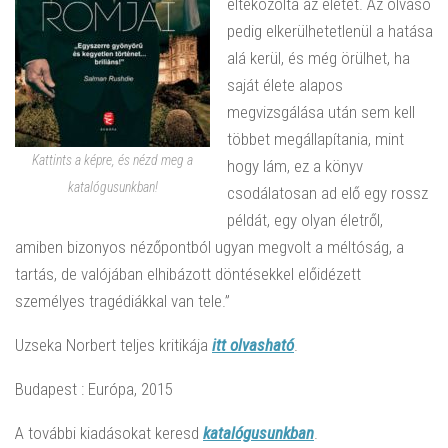
eltékozolta az életét. Az olvasó
pedig elkerülhetetlenül a hatása
alá kerül, és még örülhet, ha
saját élete alapos
megvizsgálása után sem kell
többet megállapítania, mint
Kattints a képre, és nézd meg a
hogy lám, ez a könyv
katalógusunkban!
csodálatosan ad elő egy rossz
példát, egy olyan életről,
amiben bizonyos nézőpontból ugyan megvolt a méltóság, a
tartás, de valójában elhibázott döntésekkel előidézett
személyes tragédiákkal van tele.”
Uzseka Norbert teljes kritikája
itt olvasható
.
Budapest : Európa, 2015
A további kiadásokat keresd
katalógusunkban
.