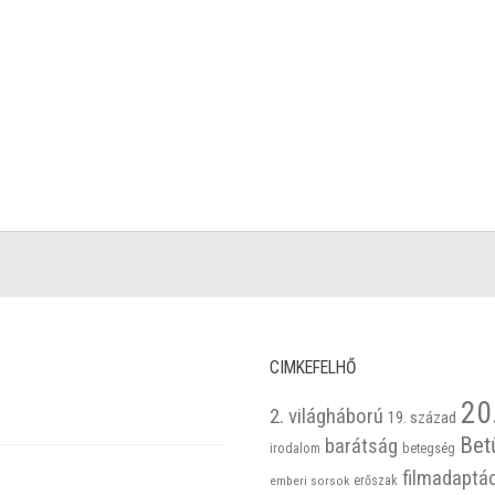
CIMKEFELHŐ
20
2. világháború
19. század
Bet
barátság
betegség
irodalom
filmadaptá
emberi sorsok
erőszak