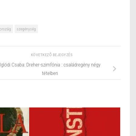
ország
szegénység
KÖVETKEZŐ BEJEGYZÉS
Iglódi Csaba: Dreher-szimfónia : családregény négy
tételben