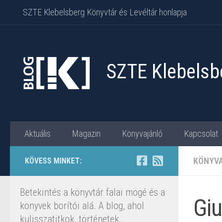
SZTE Klebelsberg Könyvtár és Levéltár honlapja
Skip to content
SZTE Klebelsbe
Aktuális
Magazin
Könyvajánló
Kapcsolat
KÖNYV
KÖVESS MINKET:
Betekintés a könyvtár falai mögé és a
Giu
könyvek borítói alá. A blog, ahol
kulisszatitkok, történetek,