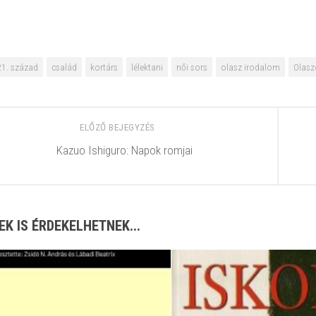
21. század
család
kortárs
lélektani
női sors
olasz irodalom
Olasz
ELŐZŐ BEJEGYZÉS
Kazuo Ishiguro: Napok romjai
EK IS ÉRDEKELHETNEK...