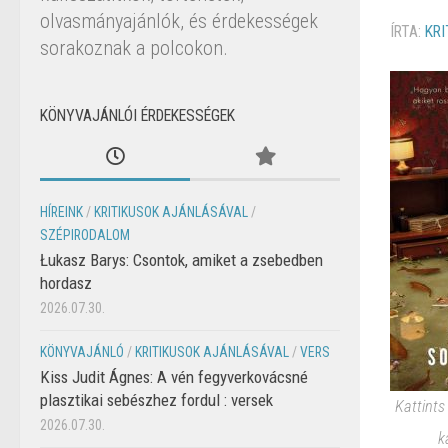
olvasmányajánlók, és érdekességek
ÍRTA:
KRI
sorakoznak a polcokon.
KÖNYVAJÁNLÓI ÉRDEKESSÉGEK
HÍREINK
/
KRITIKUSOK AJÁNLÁSÁVAL
/
SZÉPIRODALOM
Łukasz Barys: Csontok, amiket a zsebedben
hordasz
2026.07.30.
KÖNYVAJÁNLÓ
/
KRITIKUSOK AJÁNLÁSÁVAL
/
VERS
Kiss Judit Ágnes: A vén fegyverkovácsné
plasztikai sebészhez fordul : versek
Kattints
2026.07.30.
k