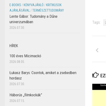
E-BOOKS
/
KÖNYVAJÁNLÓ
/
KRITIKUSOK
AJÁNLÁSÁVAL
/
TERMÉSZETTUDOMÁNY
Lente Gábor: Tudomány a Dűne
univerzumában
Tags:
2026.07.30.
HÍREK
100 éves Micimackó
2026.08.05.
Łukasz Barys: Csontok, amiket a zsebedben
EZ
hordasz
2026.07.30.
Háborús „filmkockák”
2026.07.15.