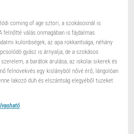
lódi coming of age sztori, a szokásosnál is
A felnőtté válás önmagában is fájdalmas
sadalmi különbségek, az apa rokkantsága, néhány
apcsolódó gyász is árnyalja, de a szokásos
 szerelem, a barátok árulása, az iskolai sikerek és
énő felnövekvés egy kislányból nővé érő, lángolóan
benne lakozó düh és elszántság elegyéből tüzeket
olvasható
.