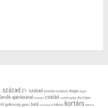
. század
21. század
Anglia
amerikai irodalom
angol
család
űevők ajánlásával
disztópia
családregény
Budapest
kortárs
ció
halál
gyilkosság
gyász
háború
holokauszt
kötelező