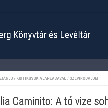
rg Könyvtár és Levéltár
AJÁNLÓ
/
KRITIKUSOK AJÁNLÁSÁVAL
/
SZÉPIRODALOM
lia Caminito: A tó vize s