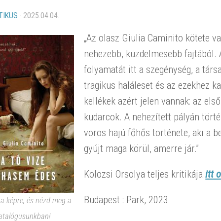
TIKUS
·
2025.04.04.
„Az olasz Giulia Caminito kötete va
nehezebb, küzdelmesebb fajtából. 
folyamatát itt a szegénység, a tár
tragikus haláleset és az ezekhez k
kellékek azért jelen vannak: az első
kudarcok. A nehezített pályán tört
vörös hajú főhős története, aki a 
gyújt maga körül, amerre jár.”
Kolozsi Orsolya teljes kritikája
itt 
Budapest : Park, 2023
 a képre, és nézd meg a
atalógusunkban!