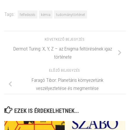
Tags:
felfedezés
kémia
tudománytörténet
KÖVETKEZŐ BEJEGYZÉS
Dermot Turing: X, Y, Z – az Enigma feltörésének igaz
története
ELŐZŐ BEJEGYZÉS
Faragó Tibor: Planetáris környezetünk
veszélyeztetése és megmentése
EZEK IS ÉRDEKELHETNEK...