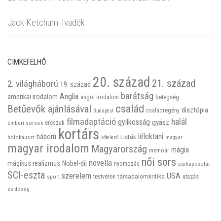
Jack Ketchum: Ivadék
CIMKEFELHŐ
20. század
21. század
2. világháború
19. század
barátság
Anglia
amerikai irodalom
betegség
angol irodalom
család
Betűevők ajánlásával
disztópia
családregény
Budapest
filmadaptáció
halál
gyilkosság
gyász
emberi sorsok
erőszak
kortárs
háború
lélektani
Listák
holokauszt
kötelező
magyar
magyar irodalom
Magyarország
mágia
memoár
női sors
novella
mágikus realizmus
Nobel-díj
nyomozás
párkapcsolat
SCI-eszta
szerelem
USA
társadalomkritika
utazás
sport
testvérek
zsidóság