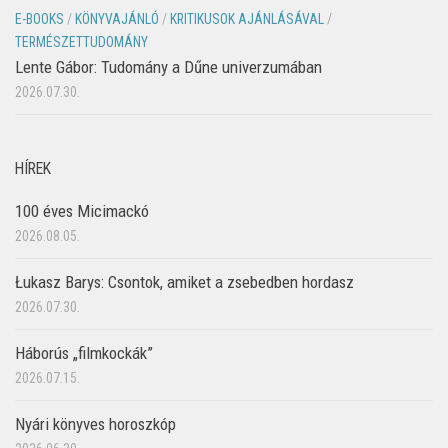
E-BOOKS
/
KÖNYVAJÁNLÓ
/
KRITIKUSOK AJÁNLÁSÁVAL
/
TERMÉSZETTUDOMÁNY
Lente Gábor: Tudomány a Dűne univerzumában
2026.07.30.
HÍREK
100 éves Micimackó
2026.08.05.
Łukasz Barys: Csontok, amiket a zsebedben hordasz
2026.07.30.
Háborús „filmkockák”
2026.07.15.
Nyári könyves horoszkóp