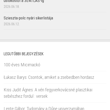
üstököstől a 3I/ATLAS-ig
2026.06.18.
Szieszta-polc nyári sikerlistája
2026.06.12.
LEGUTÓBBI BEJEGYZÉSEK
100 éves Micimackó
Łukasz Barys: Csontok, amiket a zsebedben hordasz
Kiss Judit Ágnes: A vén fegyverkovácsné plasztikai
sebészhez fordul : versek
Lente Gábor: Tudomány a Dűne univerzumában