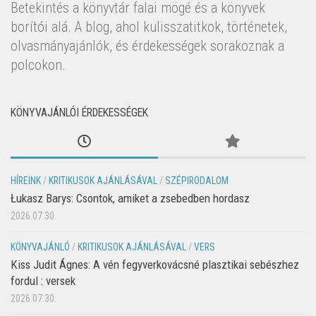
Betekintés a könyvtár falai mögé és a könyvek
borítói alá. A blog, ahol kulisszatitkok, történetek,
olvasmányajánlók, és érdekességek sorakoznak a
polcokon.
KÖNYVAJÁNLÓI ÉRDEKESSÉGEK
HÍREINK
/
KRITIKUSOK AJÁNLÁSÁVAL
/
SZÉPIRODALOM
Łukasz Barys: Csontok, amiket a zsebedben hordasz
2026.07.30.
KÖNYVAJÁNLÓ
/
KRITIKUSOK AJÁNLÁSÁVAL
/
VERS
Kiss Judit Ágnes: A vén fegyverkovácsné plasztikai sebészhez
fordul : versek
2026.07.30.