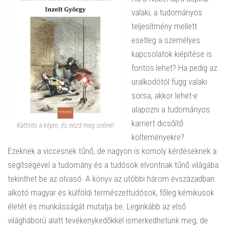
valaki, a tudományos
teljesítmény mellett
esetleg a személyes
kapcsolatok kiépítése is
fontos lehet? Ha pedig az
uralkodótól függ valaki
sorsa, akkor lehet-e
alapozni a tudományos
karriert dicsőítő
Kattints a képre, és nézd meg online!
költeményekre?
Ezeknek a viccesnek tűnő, de nagyon is komoly kérdéseknek a
segítségével a tudomány és a tudósok elvontnak tűnő világába
tekinthet be az olvasó. A könyv az utóbbi három évszázadban
alkotó magyar és külföldi természettudósok, főleg kémikusok
életét és munkásságát mutatja be. Leginkább az első
világháború alatt tevékenykedőkkel ismerkedhetünk meg, de