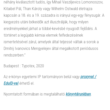
néhány kiválasztott tudós, így Mihail Vasziljevics Lomonoszov,
Kitaibel Pál, Than Károly vagy Wilhelm Ostwald életrajza
kapcsán a 18. és a 19. századra is irányul egy-egy fénysugár. A
kiegyezés utáni békeidők azt illusztrálják, hogy milyen
eredményekkel járhat a többé-kevésbé nyugodt fejlődés. A
történet a legújabb kémiai elemek felfedezésének
ismertetésével zárul, amelyek által teljessé váltak a sorok a
Dmitrij Ivanovics Mengyelejev által megalkotott periódusos
rendszerben.”
Budapest : Typotex, 2020
Az e-könyv egyetemi IP tartományon belül vagy
proxyval /
EduID-val
érhető el.
Nyomtatott formában is megtalálható
könyvtárunkban
.