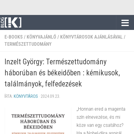
Skip to content
E-BOOKS
/
KÖNYVAJÁNLÓ
/
KÖNYVTÁROSOK AJÁNLÁSÁVAL
/
TERMÉSZETTUDOMÁNY
Inzelt György: Természettudomány
háborúban és békeidőben : kémikusok,
találmányok, felfedezések
ÍRTA:
KÖNYVTÁROS
·
2024.09.23.
„Honnan ered a magenta
szín elnevezése, és mi
köze van egy csatához?
Ha a Nobel-díjra aspirál