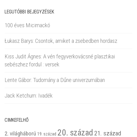
LEGUTÓBBI BEJEGYZÉSEK
100 éves Micimackó
Łukasz Barys: Csontok, amiket a zsebedben hordasz
Kiss Judit Ágnes: A vén fegyverkovácsné plasztikai
sebészhez fordul : versek
Lente Gábor: Tudomány a Dűne univerzumában
Jack Ketchum: Ivadék
CIMKEFELHŐ
20. század
21. század
2. világháború
19. század