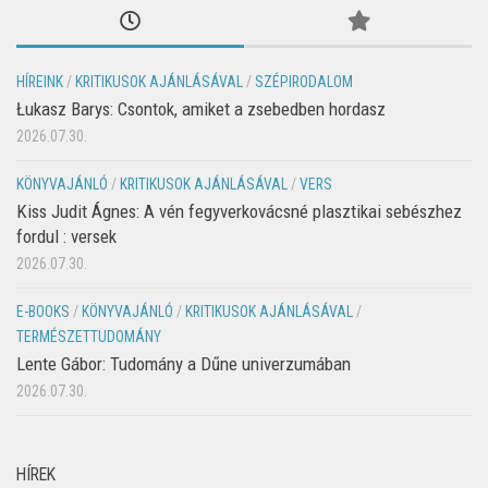
HÍREINK
/
KRITIKUSOK AJÁNLÁSÁVAL
/
SZÉPIRODALOM
Łukasz Barys: Csontok, amiket a zsebedben hordasz
2026.07.30.
KÖNYVAJÁNLÓ
/
KRITIKUSOK AJÁNLÁSÁVAL
/
VERS
Kiss Judit Ágnes: A vén fegyverkovácsné plasztikai sebészhez
fordul : versek
2026.07.30.
E-BOOKS
/
KÖNYVAJÁNLÓ
/
KRITIKUSOK AJÁNLÁSÁVAL
/
TERMÉSZETTUDOMÁNY
Lente Gábor: Tudomány a Dűne univerzumában
2026.07.30.
HÍREK