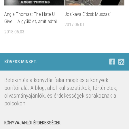
Angie Thomas: The Hate U
Josikava Eidzsi: Muszasi
Give – A gyűlölet, amit adtál
2017.06.01.
2018.05.03.
KÖVESS MINKET:
Betekintés a könyvtár falai mögé és a könyvek
borítói alá. A blog, ahol kulisszatitkok, történetek,
olvasmányajánlók, és érdekességek sorakoznak a
polcokon.
KÖNYVAJÁNLÓI ÉRDEKESSÉGEK