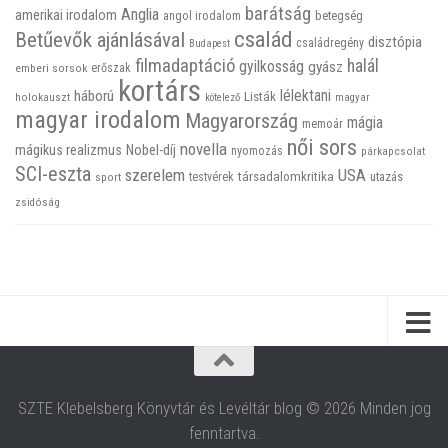
barátság
Anglia
amerikai irodalom
betegség
angol irodalom
család
Betűevők ajánlásával
disztópia
családregény
Budapest
filmadaptáció
halál
gyilkosság
gyász
emberi sorsok
erőszak
kortárs
háború
lélektani
Listák
holokauszt
kötelező
magyar
magyar irodalom
Magyarország
mágia
memoár
női sors
novella
mágikus realizmus
Nobel-díj
nyomozás
párkapcsolat
SCI-eszta
szerelem
USA
társadalomkritika
utazás
sport
testvérek
zsidóság
SZTE Klebelsberg Könyvtár és Levéltár blog © 2026 Minden jog
fenntartva.