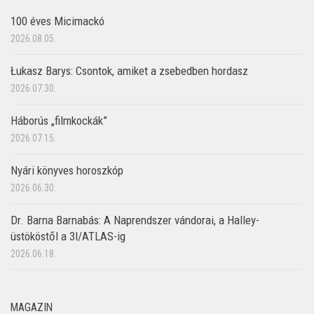
100 éves Micimackó
2026.08.05.
Łukasz Barys: Csontok, amiket a zsebedben hordasz
2026.07.30.
Háborús „filmkockák”
2026.07.15.
Nyári könyves horoszkóp
2026.06.30.
Dr. Barna Barnabás: A Naprendszer vándorai, a Halley-
üstököstől a 3I/ATLAS-ig
2026.06.18.
MAGAZIN