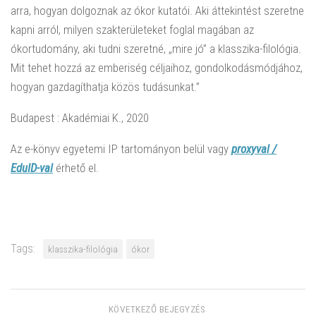
arra, hogyan dolgoznak az ókor kutatói. Aki áttekintést szeretne
kapni arról, milyen szakterületeket foglal magában az
ókortudomány, aki tudni szeretné, „mire jó” a klasszika-filológia.
Mit tehet hozzá az emberiség céljaihoz, gondolkodásmódjához,
hogyan gazdagíthatja közös tudásunkat.”
Budapest : Akadémiai K., 2020
Az e-könyv egyetemi IP tartományon belül vagy
proxyval /
EduID-val
érhető el.
Tags:
klasszika-filológia
ókor
KÖVETKEZŐ BEJEGYZÉS