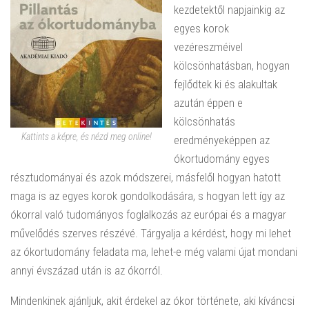
kezdetektől napjainkig az
egyes korok
vezéreszméivel
kölcsönhatásban, hogyan
fejlődtek ki és alakultak
azután éppen e
kölcsönhatás
Kattints a képre, és nézd meg online!
eredményeképpen az
ókortudomány egyes
résztudományai és azok módszerei, másfelől hogyan hatott
maga is az egyes korok gondolkodására, s hogyan lett így az
ókorral való tudományos foglalkozás az európai és a magyar
művelődés szerves részévé. Tárgyalja a kérdést, hogy mi lehet
az ókortudomány feladata ma, lehet-e még valami újat mondani
annyi évszázad után is az ókorról.
Mindenkinek ajánljuk, akit érdekel az ókor története, aki kíváncsi