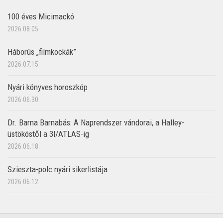
100 éves Micimackó
2026.08.05.
Háborús „filmkockák”
2026.07.15.
Nyári könyves horoszkóp
2026.06.30.
Dr. Barna Barnabás: A Naprendszer vándorai, a Halley-
üstököstől a 3I/ATLAS-ig
2026.06.18.
Szieszta-polc nyári sikerlistája
2026.06.12.