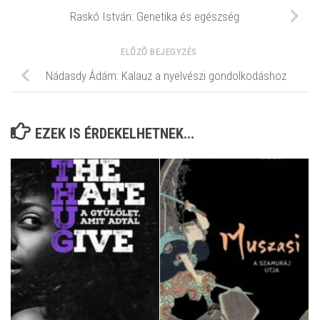
Raskó István: Genetika és egészség
ELŐZŐ BEJEGYZÉS
Nádasdy Ádám: Kalauz a nyelvészi gondolkodáshoz
EZEK IS ÉRDEKELHETNEK...