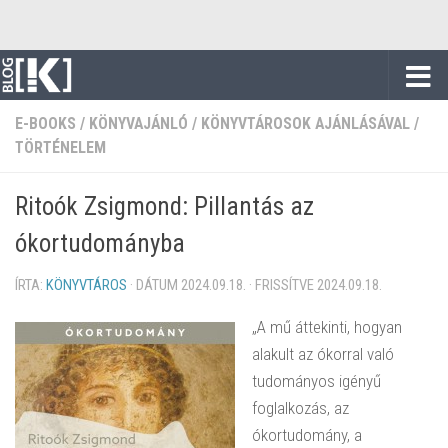
Skip to content
E-BOOKS
/
KÖNYVAJÁNLÓ
/
KÖNYVTÁROSOK AJÁNLÁSÁVAL
/
TÖRTÉNELEM
Ritoók Zsigmond: Pillantás az
ókortudományba
ÍRTA:
KÖNYVTÁROS
· DÁTUM
2024.09.18.
· FRISSÍTVE
2024.09.18.
„A mű áttekinti, hogyan
alakult az ókorral való
tudományos igényű
foglalkozás, az
ókortudomány, a