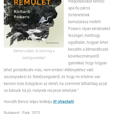
megoldásokat kereső
apa-fiú páros
történetének
bemutatása mellett
Powers olyan kérdéseket
feszeget, minthogy
egyáltalán, hogyan lehet
beszélni a klímaváltozás
Kattints a képre, és nézd meg a
következményeiről
katalógusunkban!
gyerekkel, hogy hogyan
lehet gondolkodni más, nem-emberi élőlényekhez való
viszonyunkról és felelősségünkről, és hogy mi értelme van
keresni más bolygókon az életet, ha szemmel láthatólag azzal
se bánunk túl jól, melynek részesei lehetünk.”
Horváth Bence teljes kritikája
itt olvasható
.
Budapest : Park, 2023