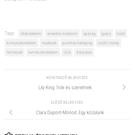
Tags:
állatvédelem
amerikai irodalom
apaság
gyász
halál
környezetvédelem
madarak
pszichés betegség
szülői szerep
természet
természetvédelem
USA
űrkutatás
KÖVETKEZŐ BEJEGYZÉS
Lily King: Írók és szerelmek
ELŐZŐ BEJEGYZÉS
Clara Dupont-Monod: Egy közülünk