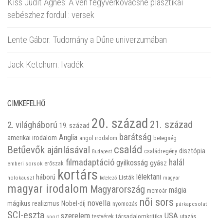
Kiss Judit Ágnes: A vén fegyverkovácsné plasztikai
sebészhez fordul : versek
Lente Gábor: Tudomány a Dűne univerzumában
Jack Ketchum: Ivadék
CIMKEFELHŐ
20. század
21. század
2. világháború
19. század
barátság
Anglia
amerikai irodalom
betegség
angol irodalom
család
Betűevők ajánlásával
disztópia
családregény
Budapest
filmadaptáció
halál
gyilkosság
gyász
emberi sorsok
erőszak
kortárs
háború
lélektani
Listák
holokauszt
kötelező
magyar
magyar irodalom
Magyarország
mágia
memoár
női sors
novella
mágikus realizmus
Nobel-díj
nyomozás
párkapcsolat
SCI-eszta
szerelem
USA
társadalomkritika
utazás
sport
testvérek