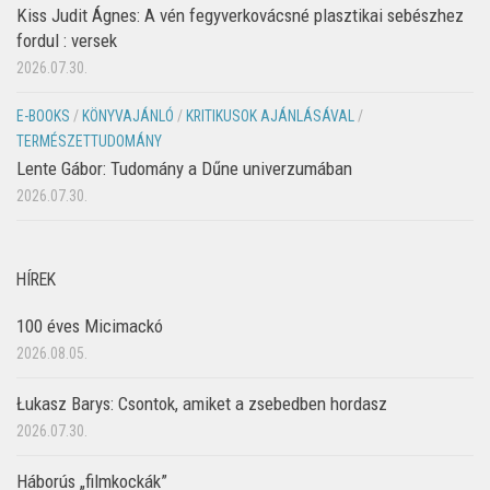
Kiss Judit Ágnes: A vén fegyverkovácsné plasztikai sebészhez
fordul : versek
2026.07.30.
E-BOOKS
/
KÖNYVAJÁNLÓ
/
KRITIKUSOK AJÁNLÁSÁVAL
/
TERMÉSZETTUDOMÁNY
Lente Gábor: Tudomány a Dűne univerzumában
2026.07.30.
HÍREK
100 éves Micimackó
2026.08.05.
Łukasz Barys: Csontok, amiket a zsebedben hordasz
2026.07.30.
Háborús „filmkockák”