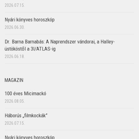
2026.07.15.
Nyári könyves horoszkóp
2026.06.30.
Dr. Barna Barnabás: A Naprendszer vándorai, a Halley-
üstököstől a 3I/ATLAS-ig
2026.06.18.
MAGAZIN
100 éves Micimackó
2026.08.05.
Háborús „filmkockák”
2026.07.15.
Nyári könyves horoszkóp