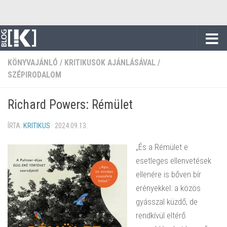
Skip to content
KÖNYVAJÁNLÓ
/
KRITIKUSOK AJÁNLÁSÁVAL
/
SZÉPIRODALOM
Richard Powers: Rémület
ÍRTA:
KRITIKUS
·
2024.09.13.
„És a Rémület e
esetleges ellenvetések
ellenére is bőven bír
erényekkel: a közös
gyásszal küzdő, de
rendkívül eltérő